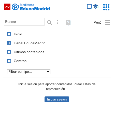
Mediateca de EducaMadrid
Saltar navegación
Servic
Educa
Palabra o frase:
Búsqueda avanzada
Ayuda
(en
ventana
Inicio
nueva)
Canal EducaMadrid
Últimos contenidos
Centros
Tipo de contenido:
Inicia sesión para aportar contenidos, crear listas de
reproducción...
Iniciar sesión