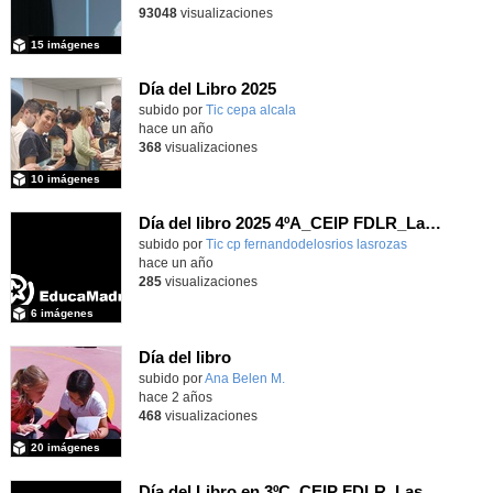
93048
visualizaciones
15 imágenes
Día del Libro 2025
subido por
Tic cepa alcala
-
hace un año
368
visualizaciones
10 imágenes
Día del libro 2025 4ºA_CEIP FDLR_Las Rozas
Contenido educativo.
subido por
Tic cp fernandodelosrios lasrozas
-
hace un año
285
visualizaciones
6 imágenes
Día del libro
subido por
Ana Belen M.
-
hace 2 años
468
visualizaciones
20 imágenes
Día del Libro en 3ºC_CEIP FDLR_Las Rozas