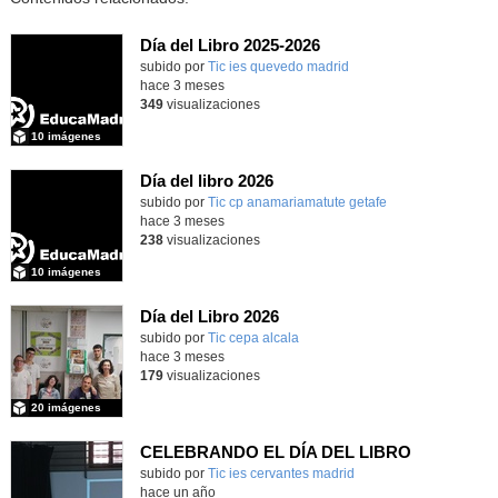
Día del Libro 2025-2026
subido por
Tic ies quevedo madrid
-
hace 3 meses
349
visualizaciones
10 imágenes
Día del libro 2026
Contenido educativo.
subido por
Tic cp anamariamatute getafe
-
hace 3 meses
238
visualizaciones
10 imágenes
Día del Libro 2026
subido por
Tic cepa alcala
-
hace 3 meses
179
visualizaciones
20 imágenes
CELEBRANDO EL DÍA DEL LIBRO
subido por
Tic ies cervantes madrid
-
hace un año