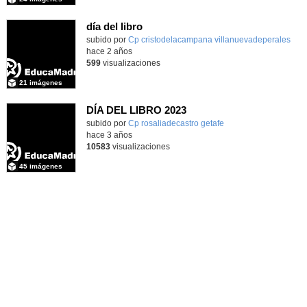
día del libro
subido por
Cp cristodelacampana villanuevadeperales
-
hace 2 años
599
visualizaciones
21 imágenes
DÍA DEL LIBRO 2023
Contenido educativo.
subido por
Cp rosaliadecastro getafe
-
hace 3 años
10583
visualizaciones
45 imágenes