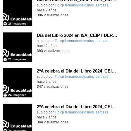
Contenido educativo.
subido por
Tic cp fernandodelosrios lasrozas
-
hace 2 años
396
visualizaciones
26 imágenes
Día del Libro 2024 en I5A_CEIP FDLR_Las Rozas
Contenido educativo.
subido por
Tic cp fernandodelosrios lasrozas
-
hace 2 años
393
visualizaciones
21 imágenes
2ºA celebra el Día del Libro 2024_CEIP FDLR_Las Rozas
Contenido educativo.
subido por
Tic cp fernandodelosrios lasrozas
-
hace 2 años
347
visualizaciones
24 imágenes
2ºA celebra el Día del Libro 2024_CEIP FDLR_Las Rozas
Contenido educativo.
subido por
Tic cp fernandodelosrios lasrozas
-
hace 2 años
344
visualizaciones
24 imágenes