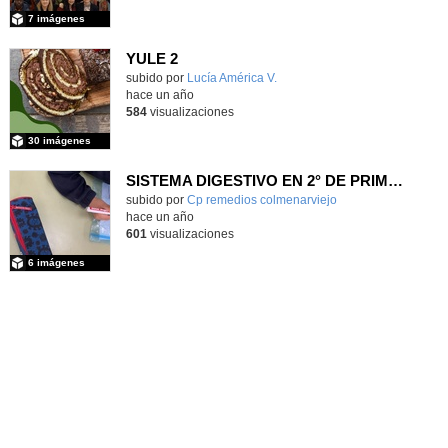
7 imágenes
YULE 2
subido por
Lucía América V.
-
hace un año
584
visualizaciones
30 imágenes
SISTEMA DIGESTIVO EN 2° DE PRIMARIA
Contenido educativo.
subido por
Cp remedios colmenarviejo
-
hace un año
601
visualizaciones
6 imágenes