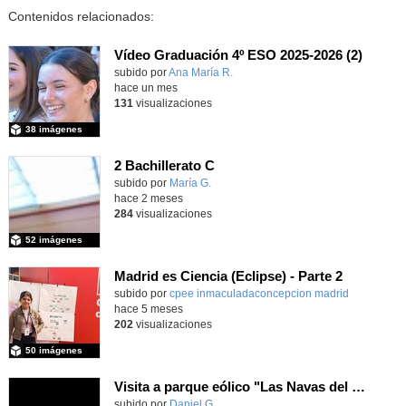
Contenidos relacionados:
Vídeo Graduación 4º ESO 2025-2026 (2)
subido por
Ana María R.
-
hace un mes
131
visualizaciones
38 imágenes
2 Bachillerato C
Contenido educativo.
subido por
María G.
-
hace 2 meses
284
visualizaciones
52 imágenes
Madrid es Ciencia (Eclipse) - Parte 2
subido por
cpee inmaculadaconcepcion madrid
-
hace 5 meses
202
visualizaciones
50 imágenes
Visita a parque eólico "Las Navas del Marqués"
Contenido educativo.
subido por
Daniel G.
-