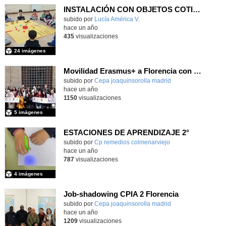
INSTALACIÓN CON OBJETOS COTIDIANOS 2
Contenido educativo.
subido por
Lucía América V.
-
hace un año
435
visualizaciones
24 imágenes
Movilidad Erasmus+ a Florencia con un grupo de alumnos adultos
subido por
Cepa joaquinsorolla madrid
-
hace un año
1150
visualizaciones
5 imágenes
ESTACIONES DE APRENDIZAJE 2°
Contenido educativo.
subido por
Cp remedios colmenarviejo
-
hace un año
787
visualizaciones
4 imágenes
Job-shadowing CPIA 2 Florencia
subido por
Cepa joaquinsorolla madrid
-
hace un año
1209
visualizaciones