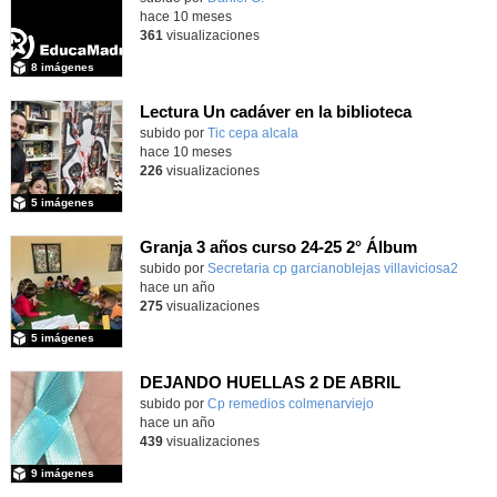
hace 10 meses
361
visualizaciones
8 imágenes
Lectura Un cadáver en la biblioteca
subido por
Tic cepa alcala
-
hace 10 meses
226
visualizaciones
5 imágenes
Granja 3 años curso 24-25 2° Álbum
Contenido educativo.
subido por
Secretaria cp garcianoblejas villaviciosa2
-
hace un año
275
visualizaciones
5 imágenes
DEJANDO HUELLAS 2 DE ABRIL
Contenido educativo.
subido por
Cp remedios colmenarviejo
-
hace un año
439
visualizaciones
9 imágenes