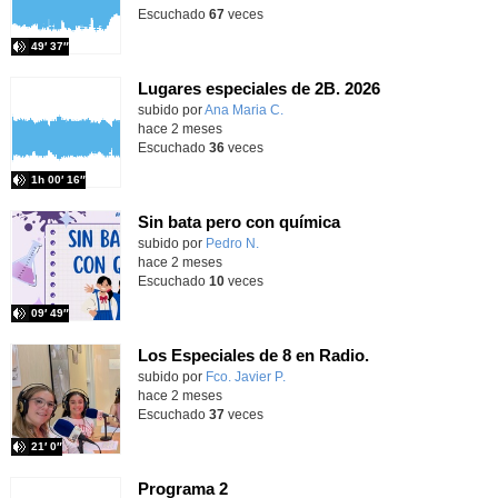
Escuchado
67
veces
49′ 37″
Lugares especiales de 2B. 2026
Contenido educativo.
subido por
Ana Maria C.
-
hace 2 meses
Escuchado
36
veces
1h 00′ 16″
Sin bata pero con química
Contenido educativo.
subido por
Pedro N.
-
hace 2 meses
Escuchado
10
veces
09′ 49″
Los Especiales de 8 en Radio.
Contenido educativo.
subido por
Fco. Javier P.
-
hace 2 meses
Escuchado
37
veces
21′ 0″
Programa 2