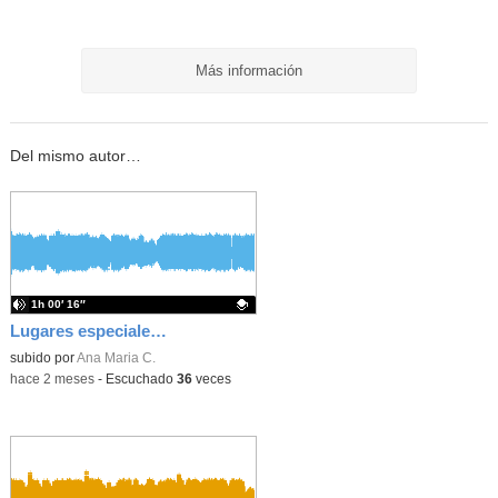
Más información
Del mismo autor…
1h 00′ 16″
Lugares especiales de 2B. 2026
Contenido educativo.
subido por
Ana Maria C.
-
hace 2 meses
-
Escuchado
36
veces