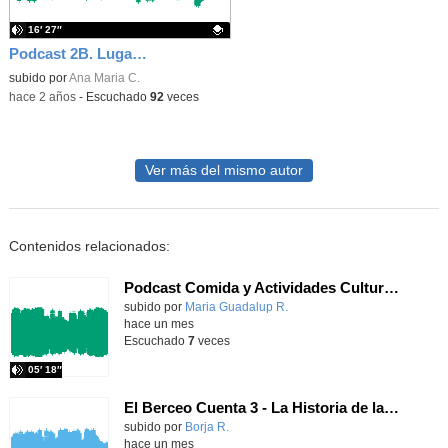
16′ 27″
Podcast 2B. Lugares importantes.
Contenido educativo.
subido por
Ana Maria C.
-
hace 2 años
-
Escuchado
92
veces
Ver más del mismo autor
Contenidos relacionados:
Podcast Comida y Actividades Culturales
Contenido educativo.
subido por
Maria Guadalup R.
-
hace un mes
Escuchado
7
veces
05′ 18″
El Berceo Cuenta 3 - La Historia de las Necesidades Educativas Especiales
Contenido educativo.
subido por
Borja R.
-
hace un mes