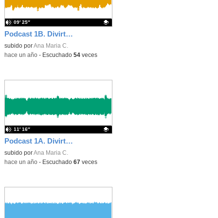
09′ 25″
Podcast 1B. Divirtiéndonos con el lenguaje.
Contenido educativo.
subido por
Ana Maria C.
-
hace un año
-
Escuchado
54
veces
11′ 16″
Podcast 1A. Divirtiéndonos con el lenguaje.
Contenido educativo.
subido por
Ana Maria C.
-
hace un año
-
Escuchado
67
veces