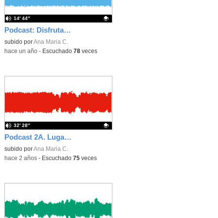
14′ 44″
Podcast: Disfrutando de la poesía
Contenido educativo.
subido por
Ana Maria C.
-
hace un año
-
Escuchado
78
veces
32′ 28″
Podcast 2A. Lugares importantes
Contenido educativo.
subido por
Ana Maria C.
-
hace 2 años
-
Escuchado
75
veces