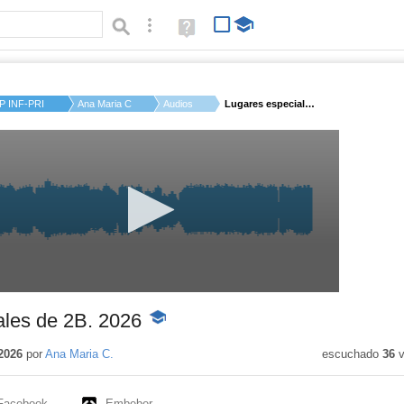
Búsqueda avanzada
Ayuda
(en
ventana
nueva)
P INF-PRI MANUEL NU...
Ana Maria C.
Audios
Lugares especiales d...
ales de 2B. 2026
-
Contenido
educativo
2026
por
Ana Maria C.
escuchado
36
v
Facebook
Embeber