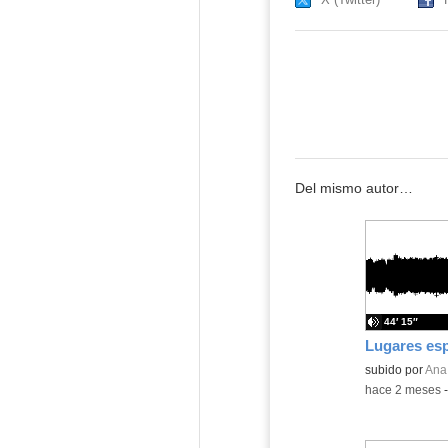
Del mismo autor…
44′ 15″
Lugares esp
Contenido educ
subido por
Ana
-
hace 2 meses