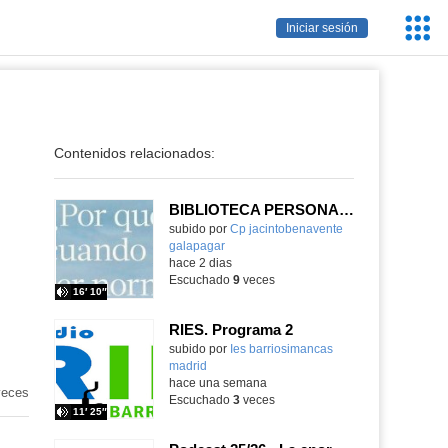
Servic
Iniciar sesión
Educa
Contenidos relacionados:
BIBLIOTECA PERSONAL 9: ¿Por qué ser feliz cuando puedes ser normal?
Contenido educativo.
subido por
Cp jacintobenavente
galapagar
-
hace 2 dias
Escuchado
9
veces
16′ 10″
RIES. Programa 2
Contenido educativo.
subido por
Ies barriosimancas
madrid
-
hace una semana
eces
Escuchado
3
veces
11′ 25″