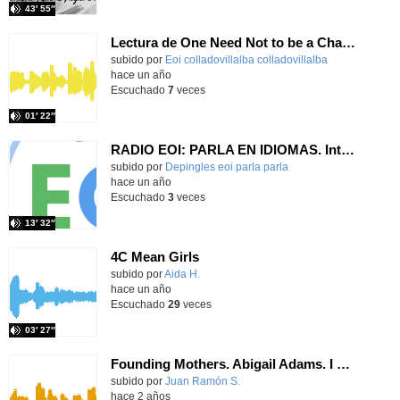
43′ 55″
Lectura de One Need Not to be a Chamber to be Haunted de Emily Dickinson
Contenido educativo.
subido por
Eoi colladovillalba colladovillalba
-
hace un año
Escuchado
7
veces
01′ 22″
RADIO EOI: PARLA EN IDIOMAS. Interviews (using the Proust Questionnaire) (B2)
Contenido educativo.
subido por
Depingles eoi parla parla
-
hace un año
Escuchado
3
veces
13′ 32″
4C Mean Girls
Contenido educativo.
subido por
Aida H.
-
hace un año
Escuchado
29
veces
03′ 27″
Founding Mothers. Abigail Adams. I Quizstory IES Los Castillos
Contenido educativo.
subido por
Juan Ramón S.
-
hace 2 años