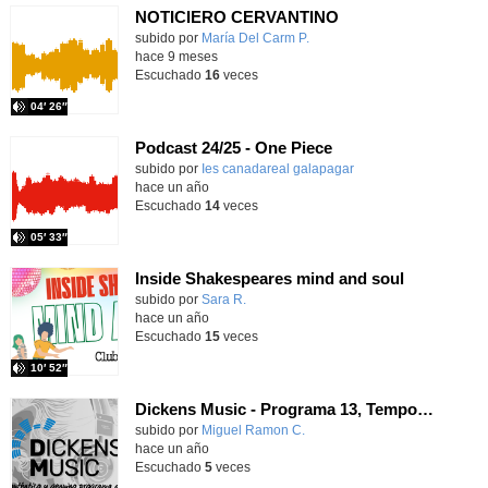
NOTICIERO CERVANTINO
Contenido educativo.
subido por
María Del Carm P.
-
hace 9 meses
Escuchado
16
veces
04′ 26″
Podcast 24/25 - One Piece
subido por
Ies canadareal galapagar
-
hace un año
Escuchado
14
veces
05′ 33″
Inside Shakespeares mind and soul
Contenido educativo.
subido por
Sara R.
-
hace un año
Escuchado
15
veces
10′ 52″
Dickens Music - Programa 13, Temporada 6
subido por
Miguel Ramon C.
-
hace un año
Escuchado
5
veces