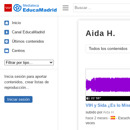
Mediateca de EducaMadrid
Saltar navegación
Palabra o frase:
Inicio
Aida H.
aud
Canal EducaMadrid
Últimos contenidos
Todos los contenidos
Centros
Tipo de contenido:
Inicia sesión para aportar
contenidos, crear listas de
reproducción...
21′ 55″
Iniciar sesión
VIH y Sida ¿Es lo Mi
Contenido educativo.
subido por
Aida H.
-
hace 2 meses
-
Idioma:
-
Escuc
veces