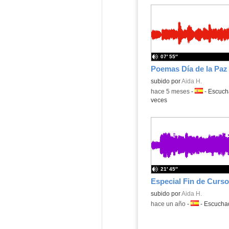
07′ 55″
Poemas Día de la Paz
Contenido educativo.
subido por
Aida H.
-
hace 5 meses
-
Idioma:
-
Escuc
veces
21′ 45″
Contenido educativo.
subido por
Aida H.
-
hace un año
-
Idioma:
-
Escuch