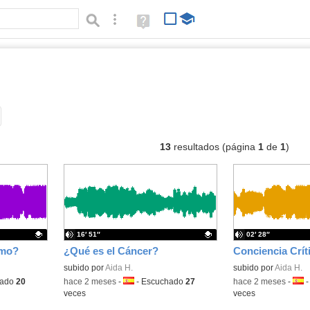
Búsqueda avanzada
Ayuda
(en
ventana
nueva)
ios
Tipo de contenido:
13
resultados (página
1
de
1
)
16′ 51″
02′ 28″
smo?
¿Qué es el Cáncer?
Contenido educativo.
subido por
Aida H.
Contenido educativo
subido por
Aida H.
hado
20
-
hace 2 meses
-
Idioma:
-
Escuchado
27
-
hace 2 meses
-
Idio
veces
veces