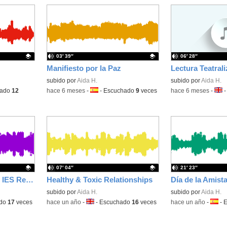
03′ 39″
06′ 28″
Manifiesto por la Paz
Contenido educativo.
subido por
Aida H.
Contenido educativo
subido por
Aida H.
hado
12
-
hace 6 meses
-
Idioma:
-
Escuchado
9
veces
-
hace 6 meses
-
Idio
07′ 04″
21′ 23″
Especial Fin de Curso IES Renacimiento 2024-2025
Healthy & Toxic Relationships
Contenido educativo.
subido por
Aida H.
subido por
Aida H.
ado
17
veces
-
hace un año
-
Idioma:
-
Escuchado
16
veces
-
hace un año
-
Idiom
-
E