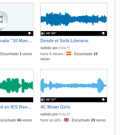
09′ 05″
Lectura Teatralizada ''10 Maneras de Sobrevivir al Apocalipsis Zombie''
Desde el Sofá Literario
.
Contenido educativo.
subido por
Aida H.
ma:
-
Escuchado
1
veces
-
hace 6 meses
-
Idioma:
-
Escuchado
10
veces
03′ 27″
Día de la Amistad en IES Renacimiento
4C Mean Girls
Contenido educativo.
subido por
Aida H.
a:
scuchado
66
veces
-
hace un año
-
Idioma:
-
Escuchado
29
veces