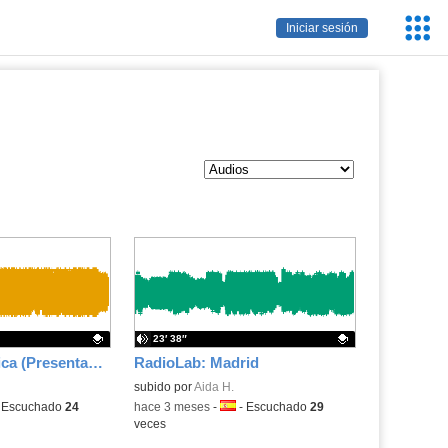
Servic
Iniciar sesión
Educa
23′ 38″
Conciencia Crítica (Presentación)
RadioLab: Madrid
.
Contenido educativo.
subido por
Aida H.
ma:
-
Escuchado
24
-
hace 3 meses
-
Idioma:
-
Escuchado
29
veces