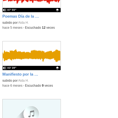
07′ 55″
Poemas Día de la Paz
Contenido educativo.
subido por
Aida H.
-
hace 5 meses
-
Escuchado
12
veces
03′ 39″
Manifiesto por la Paz
Contenido educativo.
subido por
Aida H.
-
hace 6 meses
-
Escuchado
9
veces