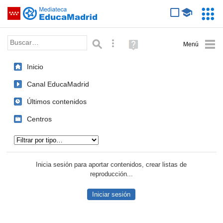
Mediateca de EducaMadrid
Saltar navegación
Servic
Educa
Palabra o frase:
Búsqueda avanzada
Ayuda
(en
ventana
Inicio
nueva)
Canal EducaMadrid
Últimos contenidos
Centros
Tipo de contenido:
Inicia sesión para aportar contenidos, crear listas de
reproducción...
Iniciar sesión