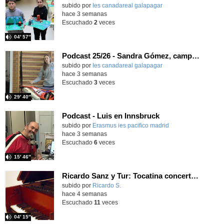
subido por
Ies canadareal galapagar
-
hace 3 semanas
Escuchado
2
veces
04′ 57″
Podcast 25/26 - Sandra Gómez, campeona de Enduro
subido por
Ies canadareal galapagar
-
hace 3 semanas
Escuchado
3
veces
29′ 40″
Podcast - Luis en Innsbruck
subido por
Erasmus ies pacifico madrid
-
hace 3 semanas
Escuchado
6
veces
15′ 46″
Ricardo Sanz y Tur: Tocatina concertante al aire español
subido por
Ricardo S.
-
hace 4 semanas
Escuchado
11
veces
04′ 15″