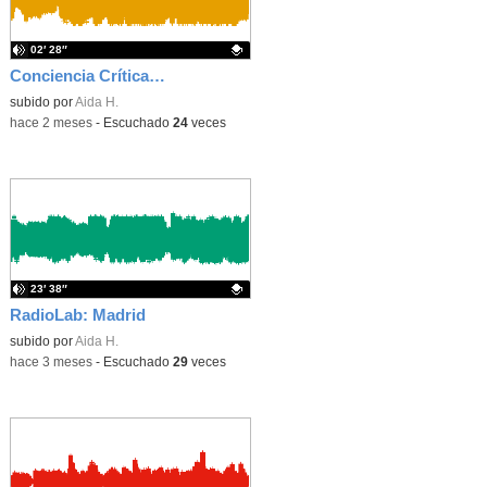
02′ 28″
Conciencia Crítica (Presentación)
Contenido educativo.
subido por
Aida H.
-
hace 2 meses
-
Escuchado
24
veces
23′ 38″
RadioLab: Madrid
Contenido educativo.
subido por
Aida H.
-
hace 3 meses
-
Escuchado
29
veces