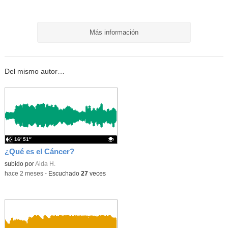
Más información
Del mismo autor…
16′ 51″
¿Qué es el Cáncer?
Contenido educativo.
subido por
Aida H.
-
hace 2 meses
-
Escuchado
27
veces