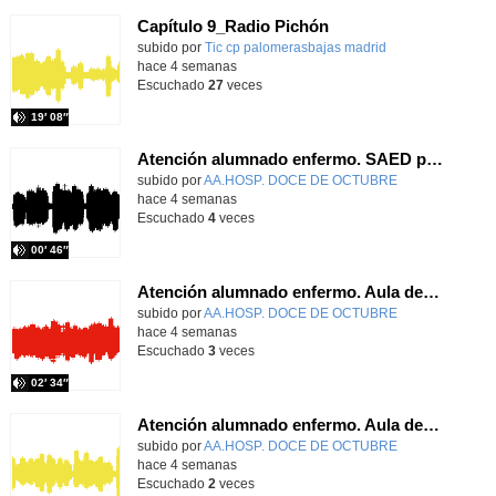
Capítulo 9_Radio Pichón
Contenido educativo.
subido por
Tic cp palomerasbajas madrid
-
hace 4 semanas
Escuchado
27
veces
19′ 08″
Atención alumnado enfermo. SAED primaria. José Nesh-Nash García
Contenido educativo.
subido por
AA.HOSP. DOCE DE OCTUBRE
-
hace 4 semanas
Escuchado
4
veces
00′ 46″
Atención alumnado enfermo. Aula dentro del hospital. Sara Martín Fernández.
Contenido educativo.
subido por
AA.HOSP. DOCE DE OCTUBRE
-
hace 4 semanas
Escuchado
3
veces
02′ 34″
Atención alumnado enfermo. Aula dentro del hospital. Rosa María Poza Hervás
Contenido educativo.
subido por
AA.HOSP. DOCE DE OCTUBRE
-
hace 4 semanas
Escuchado
2
veces