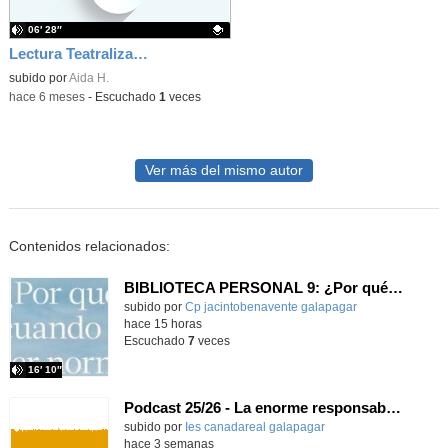
06′ 28″
Lectura Teatralizada ''10 Maneras de Sobrevivir al Apocalipsis Zombie''
Contenido educativo.
subido por
Aida H.
-
hace 6 meses
-
Escuchado
1
veces
Ver más del mismo autor
Contenidos relacionados:
BIBLIOTECA PERSONAL 9: ¿Por qué ser feliz cuando puedes ser normal?
Contenido educativo.
subido por
Cp jacintobenavente galapagar
-
hace 15 horas
Escuchado
7
veces
16′ 10″
Podcast 25/26 - La enorme responsabilidad de ser juez
subido por
Ies canadareal galapagar
-
hace 3 semanas