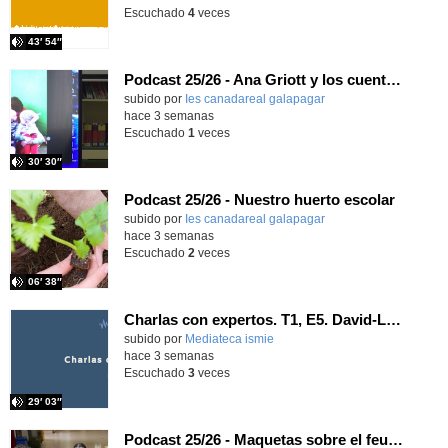
Escuchado
4
veces
43′ 54″
Podcast 25/26 - Ana Griott y los cuentos de las voces olvidadas
subido por
Ies canadareal galapagar
-
hace 3 semanas
Escuchado
1
veces
30′ 30″
Podcast 25/26 - Nuestro huerto escolar
subido por
Ies canadareal galapagar
-
hace 3 semanas
Escuchado
2
veces
06′ 38″
Charlas con expertos. T1, E5. David-Li Ilundáin Reviriego
subido por
Mediateca ismie
-
hace 3 semanas
Escuchado
3
veces
29′ 03″
Podcast 25/26 - Maquetas sobre el feudalismo