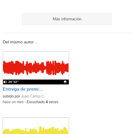
Más información
Del mismo autor…
26′ 52″
Entrega de premios Tour de Mates 2026
Contenido educativo.
subido por
Juan Carlos C.
-
hace un mes
-
Escuchado
4
veces