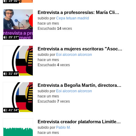
19′ 56″
Entrevista a profesores/as: María Climent
subido por
Cepa tetuan madrid
-
hace un mes
Escuchado
14
veces
25′ 27″
Entrevista a mujeres escritoras "Asociación Cien Miradas", de Alcorcón
subido por
Eoi alcorcon alcorcon
-
hace un mes
Escuchado
4
veces
31′ 49″
Entrevista a Begoña Martín, directora de la EOI Alcorcón-Ext. S. Martín
subido por
Eoi alcorcon alcorcon
-
hace un mes
Escuchado
7
veces
41′ 34″
Entrevista creador plataforma Limitless Education
Contenido educativo.
subido por
Pablo M.
-
hace un mes