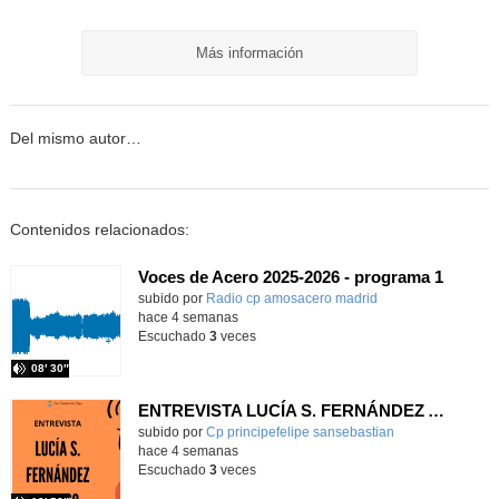
Más información
Del mismo autor…
Contenidos relacionados:
Voces de Acero 2025-2026 - programa 1
Contenido educativo.
subido por
Radio cp amosacero madrid
-
hace 4 semanas
Escuchado
3
veces
08′ 30″
ENTREVISTA LUCÍA S. FERNÁNDEZ ALONSO
subido por
Cp principefelipe sansebastian
-
hace 4 semanas
Escuchado
3
veces