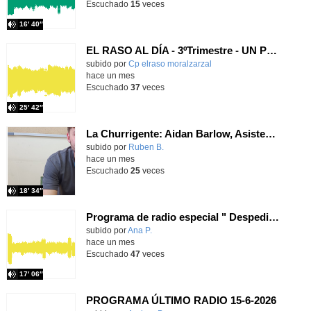
Escuchado
15
veces
16′ 40″
EL RASO AL DÍA - 3ºTrimestre - UN PROGRAMA VIRAL
Contenido educativo.
subido por
Cp elraso moralzarzal
-
hace un mes
Escuchado
37
veces
25′ 42″
La Churrigente: Aidan Barlow, Asistente de Lengua Inglesa
subido por
Ruben B.
-
hace un mes
Escuchado
25
veces
18′ 34″
Programa de radio especial " Despedida de nuestra Directora Esther"
subido por
Ana P.
-
hace un mes
Escuchado
47
veces
17′ 06″
PROGRAMA ÚLTIMO RADIO 15-6-2026