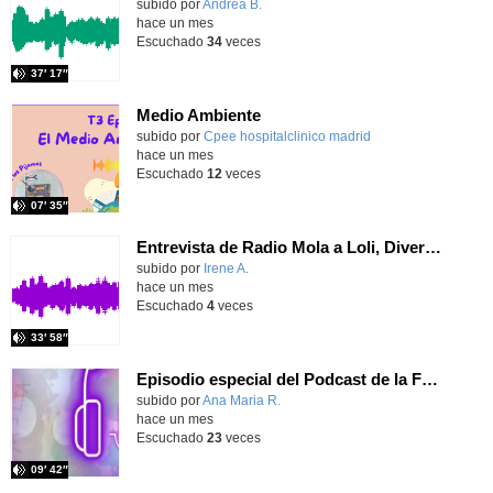
Contenido educativo.
subido por
Andrea B.
-
hace un mes
Escuchado
34
veces
37′ 17″
Medio Ambiente
Contenido educativo.
subido por
Cpee hospitalclinico madrid
-
hace un mes
Escuchado
12
veces
07′ 35″
Entrevista de Radio Mola a Loli, Diversión Solidaria
Contenido educativo.
subido por
Irene A.
-
hace un mes
Escuchado
4
veces
33′ 58″
Episodio especial del Podcast de la Familia Churchill
Contenido educativo.
subido por
Ana Maria R.
-
hace un mes
Escuchado
23
veces
09′ 42″