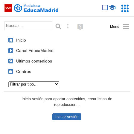
Mediateca de EducaMadrid
Saltar navegación
Servic
Educa
Palabra o frase:
Búsqueda avanzada
Ayuda
(en
ventana
Inicio
nueva)
Canal EducaMadrid
Últimos contenidos
Centros
Tipo de contenido:
Inicia sesión para aportar contenidos, crear listas de
reproducción...
Iniciar sesión