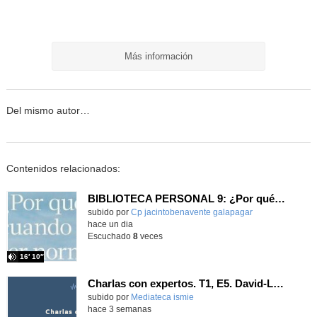
Más información
Del mismo autor…
Contenidos relacionados:
BIBLIOTECA PERSONAL 9: ¿Por qué ser feliz cuando puedes ser normal?
Contenido educativo.
subido por
Cp jacintobenavente galapagar
-
hace un dia
Escuchado
8
veces
16′ 10″
Charlas con expertos. T1, E5. David-Li Ilundáin Reviriego
subido por
Mediateca ismie
-
hace 3 semanas