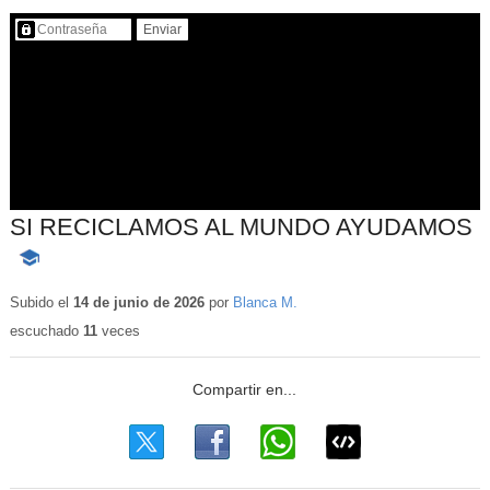
Contenido protegido…
SI RECICLAMOS AL MUNDO AYUDAMOS
-
Contenido
educativo
Subido el
14 de junio de 2026
por
Blanca M.
escuchado
11
veces