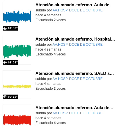
Atención alumnado enfermo. Aula dentro del hospital. Laura Gómez-Pardo Gayete
Contenido educativo.
subido por
AA.HOSP. DOCE DE OCTUBRE
-
hace 4 semanas
Escuchado
2
veces
01′ 53″
Atención alumnado enfermo. Hospitalización Psiquiátrica. Laura Barrasa Fano.
Contenido educativo.
subido por
AA.HOSP. DOCE DE OCTUBRE
-
hace 4 semanas
Escuchado
4
veces
03′ 53″
Atención alumnado enfermo. SAED secundaria. Diana Sánchez Domínguez
Contenido educativo.
subido por
AA.HOSP. DOCE DE OCTUBRE
-
hace 4 semanas
Escuchado
2
veces
02′ 18″
Atención alumnado enfermo. Aula dentro del hospital. Agustín Parrilla Carrobles
Contenido educativo.
subido por
AA.HOSP. DOCE DE OCTUBRE
-
hace 4 semanas
Escuchado
4
veces