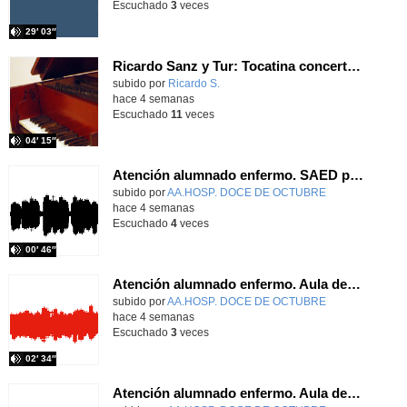
Escuchado
3
veces
29′ 03″
Ricardo Sanz y Tur: Tocatina concertante al aire español
subido por
Ricardo S.
-
hace 4 semanas
Escuchado
11
veces
04′ 15″
Atención alumnado enfermo. SAED primaria. José Nesh-Nash García
Contenido educativo.
subido por
AA.HOSP. DOCE DE OCTUBRE
-
hace 4 semanas
Escuchado
4
veces
00′ 46″
Atención alumnado enfermo. Aula dentro del hospital. Sara Martín Fernández.
Contenido educativo.
subido por
AA.HOSP. DOCE DE OCTUBRE
-
hace 4 semanas
Escuchado
3
veces
02′ 34″
Atención alumnado enfermo. Aula dentro del hospital. Rosa María Poza Hervás