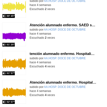
Contenido educativo.
subido por
AA.HOSP. DOCE DE OCTUBRE
-
hace 4 semanas
Escuchado
2
veces
00′ 45″
Atención alumnado enfermo. SAED secundaria. Charo Villamariz Cid.
Contenido educativo.
subido por
AA.HOSP. DOCE DE OCTUBRE
-
hace 4 semanas
Escuchado
2
veces
01′ 20″
tención alumnado enfermo. Hospitalización Psiquiátrica. María del Carmen Sanz Segura
Contenido educativo.
subido por
AA.HOSP. DOCE DE OCTUBRE
-
hace 4 semanas
Escuchado
4
veces
01′ 57″
Atención alumnado enfermo. Hospitalización Psiquiátrica. Miguel Ángel Baena Recio
Contenido educativo.
subido por
AA.HOSP. DOCE DE OCTUBRE
-
hace 4 semanas
Escuchado
4
veces
02′ 07″