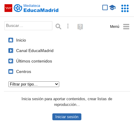
Mediateca de EducaMadrid
Saltar navegación
Servic
Educa
Palabra o frase:
Búsqueda avanzada
Ayuda
(en
ventana
Inicio
nueva)
Canal EducaMadrid
Últimos contenidos
Centros
Tipo de contenido:
Inicia sesión para aportar contenidos, crear listas de
reproducción...
Iniciar sesión