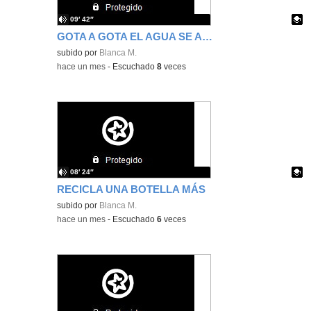
09′ 42″
GOTA A GOTA EL AGUA SE AGOTA
Contenido educativo.
subido por
Blanca M.
-
hace un mes
-
Escuchado
8
veces
08′ 24″
RECICLA UNA BOTELLA MÁS
Contenido educativo.
subido por
Blanca M.
-
hace un mes
-
Escuchado
6
veces