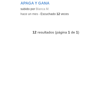
APAGA Y GANA
Contenido educativo.
subido por
Blanca M.
-
hace un mes
-
Escuchado
12
veces
12
resultados (página
1
de
1
)