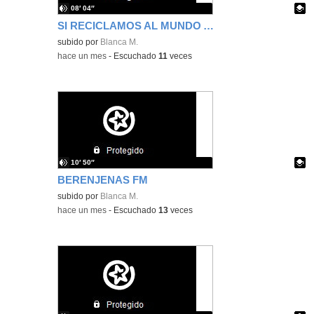
08′ 04″
SI RECICLAMOS AL MUNDO AYUDAMOS
Contenido educativo.
subido por
Blanca M.
-
hace un mes
-
Escuchado
11
veces
10′ 50″
BERENJENAS FM
Contenido educativo.
subido por
Blanca M.
-
hace un mes
-
Escuchado
13
veces