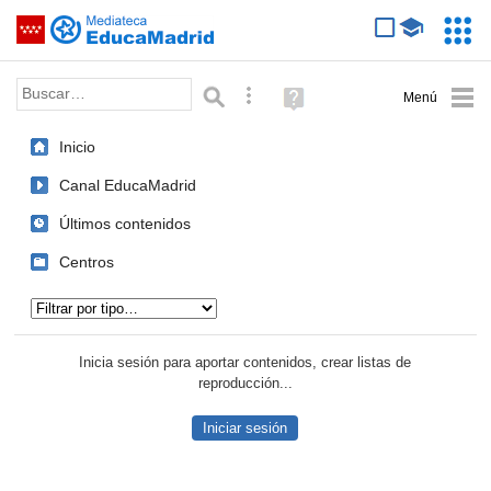
Mediateca de EducaMadrid
Saltar navegación
Servic
Educa
Palabra o frase:
Búsqueda avanzada
Ayuda
(en
ventana
Inicio
nueva)
Canal EducaMadrid
Últimos contenidos
Centros
Tipo de contenido:
Inicia sesión para aportar contenidos, crear listas de
reproducción...
Iniciar sesión