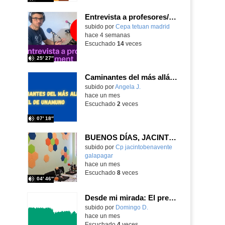
Entrevista a profesores/as: María Climent
subido por
Cepa tetuan madrid
-
hace 4 semanas
Escuchado
14
veces
25′ 27″
Caminantes del más allá: Miguel de Unamuno
Contenido educativo.
subido por
Angela J.
-
hace un mes
Escuchado
2
veces
07′ 18″
BUENOS DÍAS, JACINTO BENAVENTE: viernes, 19 de junio de 2026
Contenido educativo.
subido por
Cp jacintobenavente
galapagar
-
hace un mes
Escuchado
8
veces
04′ 46″
Desde mi mirada: El presente y futuro del Aula TEA
Contenido educativo.
subido por
Domingo D.
-
hace un mes
Escuchado
4
veces