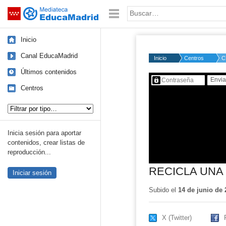
Mediateca de EducaMadrid
Saltar navegación
Palabra o frase:
Inicio
Canal EducaMadrid
Inicio
Centros
C
Últimos contenidos
Contenido protegido…
Centros
Tipo de contenido:
Inicia sesión para aportar
contenidos, crear listas de
reproducción...
RECICLA UNA
Iniciar sesión
Subido el
14 de junio de 
X (Twitter)