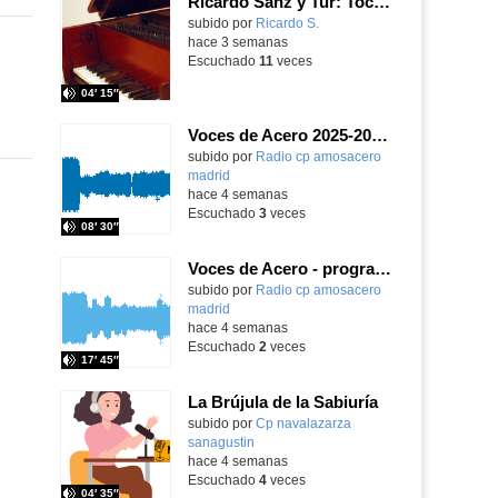
Ricardo Sanz y Tur: Tocatina concertante al aire español
subido por
Ricardo S.
-
hace 3 semanas
Escuchado
11
veces
04′ 15″
Voces de Acero 2025-2026 - programa 1
Contenido educativo.
subido por
Radio cp amosacero
madrid
-
hace 4 semanas
Escuchado
3
veces
08′ 30″
Voces de Acero - programa 5
Contenido educativo.
subido por
Radio cp amosacero
madrid
-
hace 4 semanas
Escuchado
2
veces
17′ 45″
La Brújula de la Sabiuría
Contenido educativo.
subido por
Cp navalazarza
sanagustin
-
hace 4 semanas
Escuchado
4
veces
04′ 35″