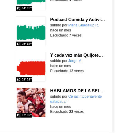
34′ 35″
Podcast Comida y Actividades Culturales
Contenido educativo.
subido por
Maria Guadalup R.
-
hace un mes
Escuchado
7
veces
05′ 18″
Y cada vez más Quijotes (versión coro Quijotes Cantores)
Contenido educativo.
subido por
Jorge M.
-
hace un mes
Escuchado
12
veces
02′ 52″
HABLAMOS DE LA SELECCIÓN DE MARRUECOS
Contenido educativo.
subido por
Cp jacintobenavente
galapagar
-
hace un mes
Escuchado
22
veces
07′ 05″