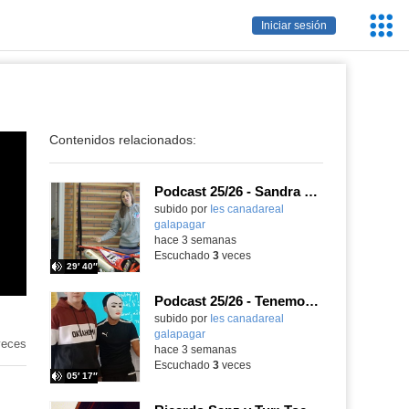
Servic
Iniciar sesión
Educa
Contenidos relacionados:
Podcast 25/26 - Sandra Gómez, campeona de Enduro
subido por
Ies canadareal
galapagar
-
hace 3 semanas
Escuchado
3
veces
29′ 40″
Podcast 25/26 - Tenemos nueva profesora de Griego ¿Conoces a María Eugenia?
subido por
Ies canadareal
galapagar
-
eces
hace 3 semanas
Escuchado
3
veces
05′ 17″