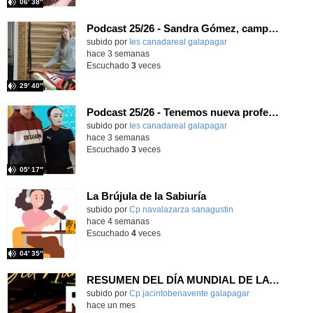
06′ 38″
Podcast 25/26 - Sandra Gómez, campeona de Enduro
subido por
Ies canadareal galapagar
-
hace 3 semanas
Escuchado
3
veces
29′ 40″
Podcast 25/26 - Tenemos nueva profesora de Griego ¿Conoces a María Eugenia?
subido por
Ies canadareal galapagar
-
hace 3 semanas
Escuchado
3
veces
05′ 17″
La Brújula de la Sabiuría
Contenido educativo.
subido por
Cp navalazarza sanagustin
-
hace 4 semanas
Escuchado
4
veces
04′ 35″
RESUMEN DEL DÍA MUNDIAL DE LA RADIO Y LA I.A. PROGRAMA COLABORATIVO
Contenido educativo.
subido por
Cp jacintobenavente galapagar
-
hace un mes