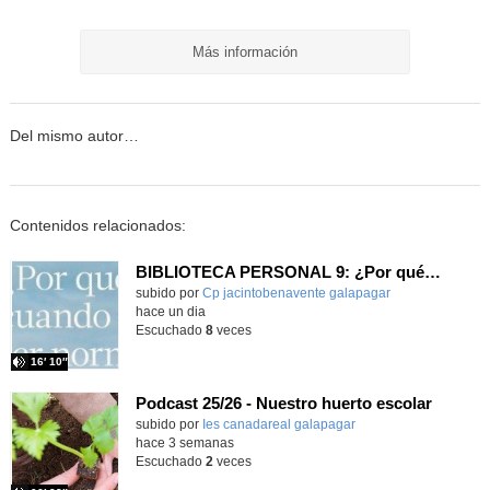
Más información
Del mismo autor…
Contenidos relacionados:
BIBLIOTECA PERSONAL 9: ¿Por qué ser feliz cuando puedes ser normal?
Contenido educativo.
subido por
Cp jacintobenavente galapagar
-
hace un dia
Escuchado
8
veces
16′ 10″
Podcast 25/26 - Nuestro huerto escolar
subido por
Ies canadareal galapagar
-
hace 3 semanas
Escuchado
2
veces