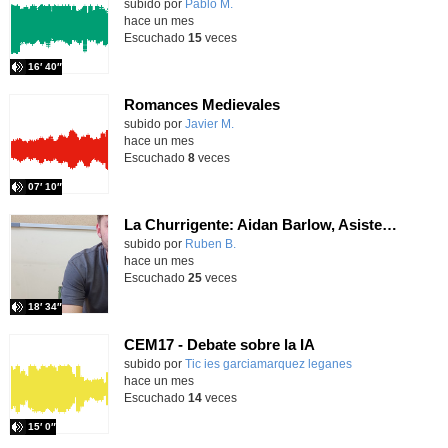
Contenido educativo.
subido por
Pablo M.
-
hace un mes
Escuchado
15
veces
16′ 40″
Romances Medievales
subido por
Javier M.
-
hace un mes
Escuchado
8
veces
07′ 10″
La Churrigente: Aidan Barlow, Asistente de Lengua Inglesa
subido por
Ruben B.
-
hace un mes
Escuchado
25
veces
18′ 34″
CEM17 - Debate sobre la IA
subido por
Tic ies garciamarquez leganes
-
hace un mes
Escuchado
14
veces
15′ 0″