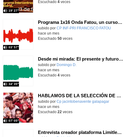
Escuchado
4
veces
19′ 27″
Programa 1x16 Onda Fatou, un curso para recordar
Contenido educativo.
subido por
CP INF-PRI FRANCISCO FATOU
-
hace un mes
Escuchado
50
veces
03′ 57″
Desde mi mirada: El presente y futuro del Aula TEA
Contenido educativo.
subido por
Domingo D.
-
hace un mes
Escuchado
4
veces
34′ 35″
HABLAMOS DE LA SELECCIÓN DE MARRUECOS
Contenido educativo.
subido por
Cp jacintobenavente galapagar
-
hace un mes
Escuchado
22
veces
07′ 05″
Entrevista creador plataforma Limitless Education