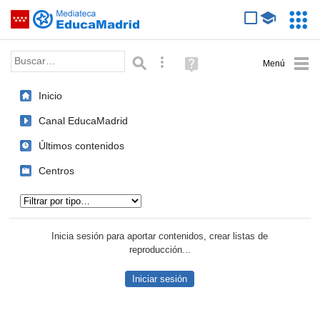
Mediateca de EducaMadrid
Saltar navegación
Servic
Educa
Palabra o frase:
Búsqueda avanzada
Ayuda
(en
ventana
Inicio
nueva)
Canal EducaMadrid
Últimos contenidos
Centros
Tipo de contenido:
Inicia sesión para aportar contenidos, crear listas de
reproducción...
Iniciar sesión