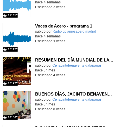
hace 4 semanas
Escuchado
2
veces
17′ 45″
Voces de Acero - programa 1
Contenido educativo.
subido por
Radio cp amosacero madrid
-
hace 4 semanas
Escuchado
1
veces
10′ 17″
RESUMEN DEL DÍA MUNDIAL DE LA RADIO Y LA I.A. PROGRAMA COLABORATIVO
Contenido educativo.
subido por
Cp jacintobenavente galapagar
-
hace un mes
Escuchado
4
veces
19′ 27″
BUENOS DÍAS, JACINTO BENAVENTE: viernes, 19 de junio de 2026
Contenido educativo.
subido por
Cp jacintobenavente galapagar
-
hace un mes
Escuchado
8
veces
04′ 46″