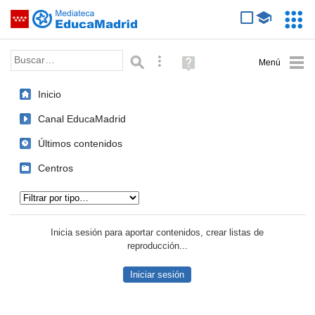
Mediateca de EducaMadrid
Saltar navegación
Servic
Educa
Palabra o frase:
Búsqueda avanzada
Ayuda
(en
ventana
Inicio
nueva)
Canal EducaMadrid
Últimos contenidos
Centros
Tipo de contenido:
Inicia sesión para aportar contenidos, crear listas de
reproducción...
Iniciar sesión