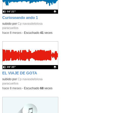
04′ 21″
Curioseando ando 1
Contenido educativo.
subido por
Cp navasdetolosa
paracuellos
-
hace 8 meses
-
Escuchado
41
veces
09′ 35″
EL VIAJE DE GOTA
Contenido educativo.
subido por
Cp navasdetolosa
paracuellos
-
hace 8 meses
-
Escuchado
68
veces