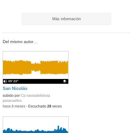
Más información
Del mismo autor…
05′ 23″
San Nicolás
Contenido educativo.
subido por
Cp navasdetolosa
paracuellos
-
hace 8 meses
-
Escuchado
28
veces