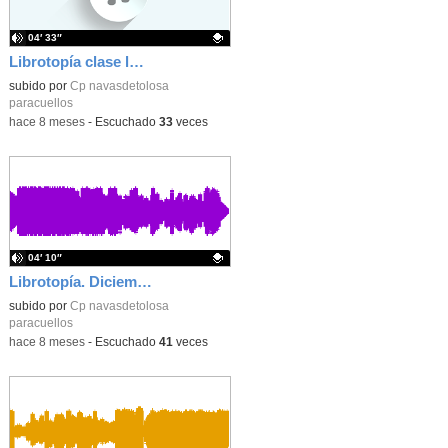
04′ 33″
Librotopía clase lobos
Contenido educativo.
subido por
Cp navasdetolosa
paracuellos
-
hace 8 meses
-
Escuchado
33
veces
04′ 10″
Librotopía. Diciembre 2025
Contenido educativo.
subido por
Cp navasdetolosa
paracuellos
-
hace 8 meses
-
Escuchado
41
veces