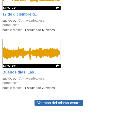
02′ 01″
17 de diciembre de 2025
- Contenido educativo
Contenido educativo.
subido por
Cp navasdetolosa
paracuellos
-
hace 8 meses
-
Escuchado
49
veces
02′ 10″
Buenos días, Las Navas. 1 de diciembre de 2025
Contenido educativo.
subido por
Cp navasdetolosa
paracuellos
-
hace 8 meses
-
Escuchado
29
veces
Ver más del mismo centro