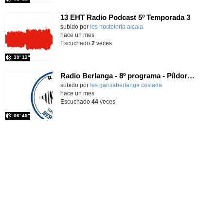
13 EHT Radio Podcast 5º Temporada 3
Contenido educativo.
subido por
Ies hosteleria alcala
-
hace un mes
Escuchado
2
veces
30′ 12″
Radio Berlanga - 8º programa - Píldora filosófica
Contenido educativo.
subido por
Ies garciaberlanga coslada
-
hace un mes
Escuchado
44
veces
06′ 49″