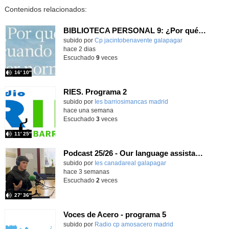
Contenidos relacionados:
BIBLIOTECA PERSONAL 9: ¿Por qué ser feliz cuando puedes ser normal?
Contenido educativo.
subido por
Cp jacintobenavente galapagar
-
hace 2 dias
Escuchado
9
veces
16′ 10″
RIES. Programa 2
Contenido educativo.
subido por
Ies barriosimancas madrid
-
hace una semana
Escuchado
3
veces
11′ 25″
Podcast 25/26 - Our language assistant Ellie
subido por
Ies canadareal galapagar
-
hace 3 semanas
Escuchado
2
veces
27′ 36″
Voces de Acero - programa 5
Contenido educativo.
subido por
Radio cp amosacero madrid
-