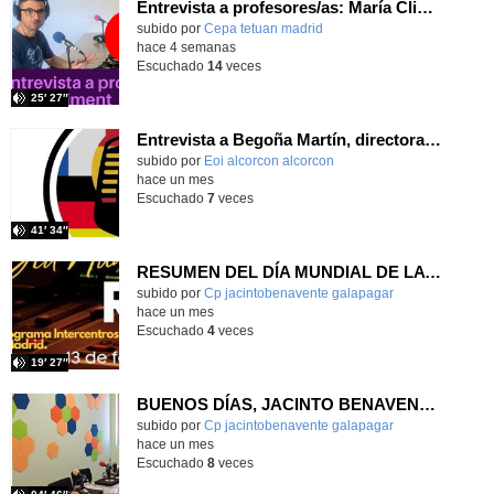
Entrevista a profesores/as: María Climent
subido por
Cepa tetuan madrid
-
hace 4 semanas
Escuchado
14
veces
25′ 27″
Entrevista a Begoña Martín, directora de la EOI Alcorcón-Ext. S. Martín
subido por
Eoi alcorcon alcorcon
-
hace un mes
Escuchado
7
veces
41′ 34″
RESUMEN DEL DÍA MUNDIAL DE LA RADIO Y LA I.A. PROGRAMA COLABORATIVO
Contenido educativo.
subido por
Cp jacintobenavente galapagar
-
hace un mes
Escuchado
4
veces
19′ 27″
BUENOS DÍAS, JACINTO BENAVENTE: viernes, 19 de junio de 2026
Contenido educativo.
subido por
Cp jacintobenavente galapagar
-
hace un mes
Escuchado
8
veces