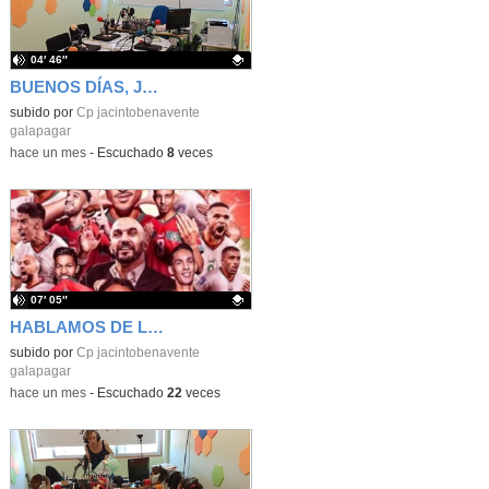
04′ 46″
BUENOS DÍAS, JACINTO BENAVENTE: viernes, 19 de junio de 2026
Contenido educativo.
subido por
Cp jacintobenavente
galapagar
-
hace un mes
-
Escuchado
8
veces
07′ 05″
HABLAMOS DE LA SELECCIÓN DE MARRUECOS
Contenido educativo.
subido por
Cp jacintobenavente
galapagar
-
hace un mes
-
Escuchado
22
veces