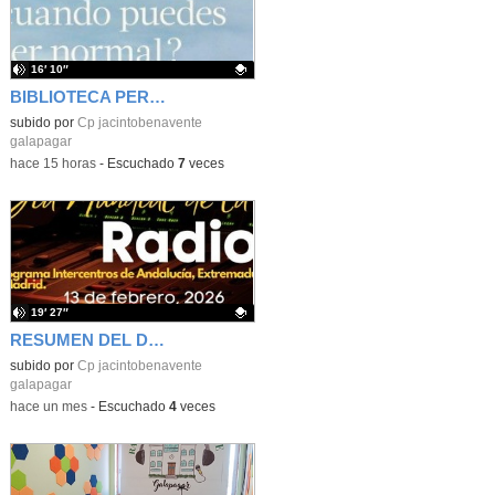
16′ 10″
BIBLIOTECA PERSONAL 9: ¿Por qué ser feliz cuando puedes ser normal?
Contenido educativo.
subido por
Cp jacintobenavente
galapagar
-
hace 15 horas
-
Escuchado
7
veces
19′ 27″
RESUMEN DEL DÍA MUNDIAL DE LA RADIO Y LA I.A. PROGRAMA COLABORATIVO
Contenido educativo.
subido por
Cp jacintobenavente
galapagar
-
hace un mes
-
Escuchado
4
veces