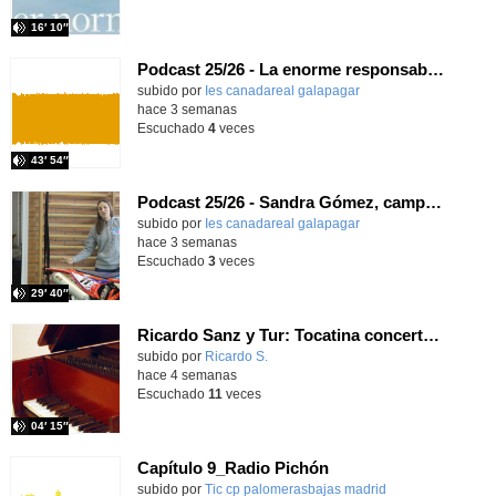
16′ 10″
Podcast 25/26 - La enorme responsabilidad de ser juez
subido por
Ies canadareal galapagar
-
hace 3 semanas
Escuchado
4
veces
43′ 54″
Podcast 25/26 - Sandra Gómez, campeona de Enduro
subido por
Ies canadareal galapagar
-
hace 3 semanas
Escuchado
3
veces
29′ 40″
Ricardo Sanz y Tur: Tocatina concertante al aire español
subido por
Ricardo S.
-
hace 4 semanas
Escuchado
11
veces
04′ 15″
Capítulo 9_Radio Pichón
Contenido educativo.
subido por
Tic cp palomerasbajas madrid
-