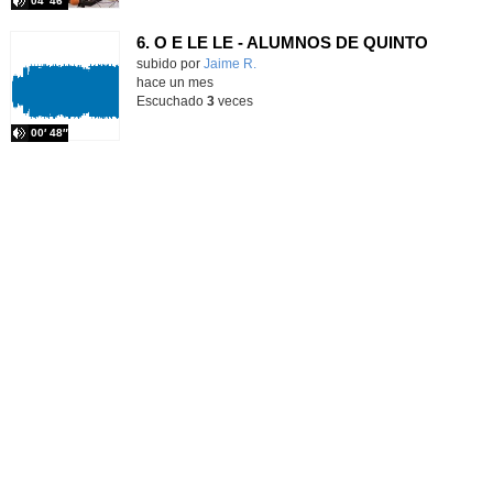
04′ 46″
6. O E LE LE - ALUMNOS DE QUINTO
Contenido educativo.
subido por
Jaime R.
-
hace un mes
Escuchado
3
veces
00′ 48″