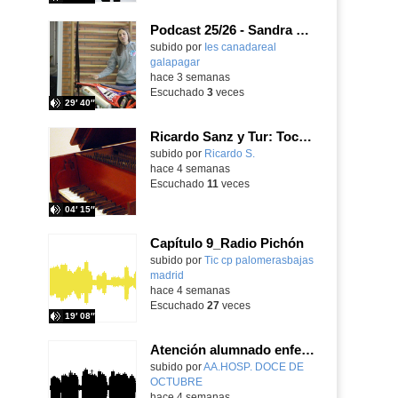
Podcast 25/26 - Sandra Gómez, campeona de Enduro
subido por
Ies canadareal
galapagar
-
hace 3 semanas
Escuchado
3
veces
29′ 40″
Ricardo Sanz y Tur: Tocatina concertante al aire español
subido por
Ricardo S.
-
hace 4 semanas
Escuchado
11
veces
04′ 15″
Capítulo 9_Radio Pichón
Contenido educativo.
subido por
Tic cp palomerasbajas
madrid
-
hace 4 semanas
Escuchado
27
veces
19′ 08″
Atención alumnado enfermo. SAED primaria. José Nesh-Nash García
Contenido educativo.
subido por
AA.HOSP. DOCE DE
OCTUBRE
-
hace 4 semanas