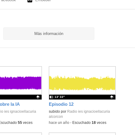
Más información
13′ 33″
bre la IA
Episodio 12
ativo.
o ies ignacioellacuria
Contenido educativo.
subido por
Radio ies ignacioellacuria
alcorcon
Escuchado
55
veces
-
hace un año
-
Escuchado
18
veces