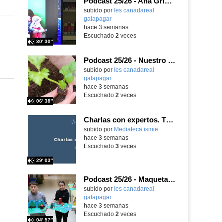
Podcast 25/26 - Ana Griott y los cuentos de las voces olvidadas
subido por
Ies canadareal
galapagar
-
hace 3 semanas
Escuchado
2
veces
30′ 30″
Podcast 25/26 - Nuestro huerto escolar
subido por
Ies canadareal
galapagar
-
hace 3 semanas
Escuchado
2
veces
06′ 38″
Charlas con expertos. T1, E5. David-Li Ilundáin Reviriego
subido por
Mediateca ismie
-
hace 3 semanas
Escuchado
3
veces
29′ 03″
Podcast 25/26 - Maquetas sobre el feudalismo
subido por
Ies canadareal
galapagar
-
hace 3 semanas
Escuchado
2
veces
04′ 57″