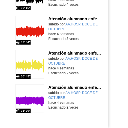
Escuchado
4
veces
00′ 46″
Atención alumnado enfermo. Aula dentro del hospital. Sara Martín Fernández.
Contenido educativo.
subido por
AA.HOSP. DOCE DE
OCTUBRE
-
hace 4 semanas
Escuchado
3
veces
02′ 34″
Atención alumnado enfermo. Aula dentro del hospital. Rosa María Poza Hervás
Contenido educativo.
subido por
AA.HOSP. DOCE DE
OCTUBRE
-
hace 4 semanas
Escuchado
2
veces
00′ 45″
Atención alumnado enfermo. SAED secundaria. Charo Villamariz Cid.
Contenido educativo.
subido por
AA.HOSP. DOCE DE
OCTUBRE
-
hace 4 semanas
Escuchado
2
veces
01′ 20″