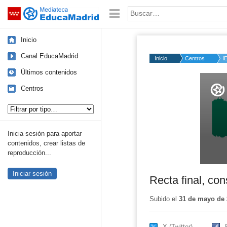
Mediateca de EducaMadrid
Saltar navegación
Palabra o frase:
Inicio
Canal EducaMadrid
Inicio
Centros
I
Últimos contenidos
Volume
50%
Centros
Tipo de contenido:
Inicia sesión para aportar
contenidos, crear listas de
reproducción...
Iniciar sesión
Recta final, con
Subido el
31 de mayo de 
X (Twitter)