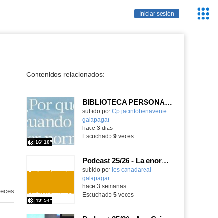
Servic
Iniciar sesión
Educa
Contenidos relacionados:
BIBLIOTECA PERSONAL 9: ¿Por qué ser feliz cuando puedes ser normal?
Contenido educativo.
subido por
Cp jacintobenavente
galapagar
-
hace 3 dias
Escuchado
9
veces
16′ 10″
Podcast 25/26 - La enorme responsabilidad de ser juez
subido por
Ies canadareal
galapagar
-
hace 3 semanas
eces
Escuchado
5
veces
43′ 54″