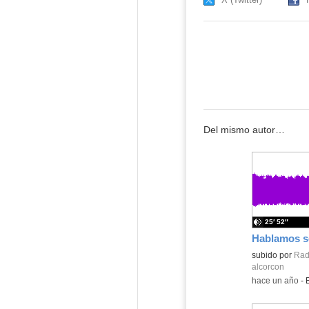
Del mismo autor…
25′ 52″
Hablamos so
Contenido educ
subido por
Radi
alcorcon
-
hace un año
-