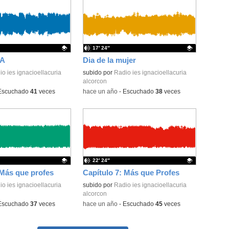
17′ 24″
IA
Dia de la mujer
ativo.
o ies ignacioellacuria
Contenido educativo.
subido por
Radio ies ignacioellacuria
alcorcon
Escuchado
41
veces
-
hace un año
-
Escuchado
38
veces
22′ 24″
 Más que profes
Capítulo 7: Más que Profes
ativo.
o ies ignacioellacuria
Contenido educativo.
subido por
Radio ies ignacioellacuria
alcorcon
Escuchado
37
veces
-
hace un año
-
Escuchado
45
veces