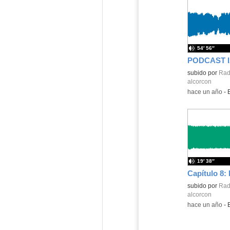
54′ 56″
PODCAST 
Contenido educ
subido por
Radi
alcorcon
-
hace un año
-
19′ 38″
Capítulo 8:
Contenido educ
subido por
Radi
alcorcon
-
hace un año
-