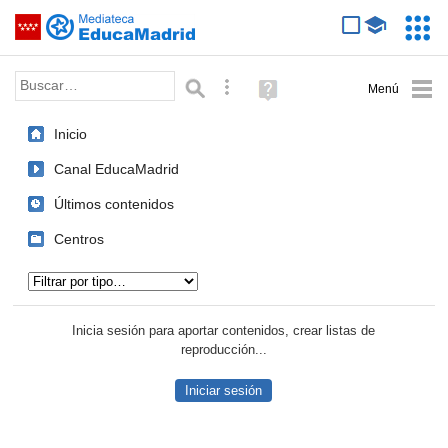
Mediateca de EducaMadrid
Saltar navegación
Servic
Educa
Palabra o frase:
Búsqueda avanzada
Ayuda
(en
ventana
Inicio
nueva)
Canal EducaMadrid
Últimos contenidos
Centros
Tipo de contenido:
Inicia sesión para aportar contenidos, crear listas de
reproducción...
Iniciar sesión