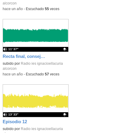
alcorcon
-
hace un año
-
Escuchado
55
veces
11′ 37″
Recta final, consejos y orientación
Contenido educativo.
subido por
Radio ies ignacioellacuria
alcorcon
-
hace un año
-
Escuchado
57
veces
13′ 33″
Episodio 12
Contenido educativo.
subido por
Radio ies ignacioellacuria