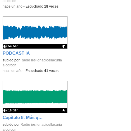
alcorcon
-
hace un año
-
Escuchado
18
veces
54′ 56″
PODCAST IA
Contenido educativo.
subido por
Radio ies ignacioellacuria
alcorcon
-
hace un año
-
Escuchado
41
veces
19′ 38″
Capítulo 8: Más que profes
Contenido educativo.
subido por
Radio ies ignacioellacuria
alcorcon