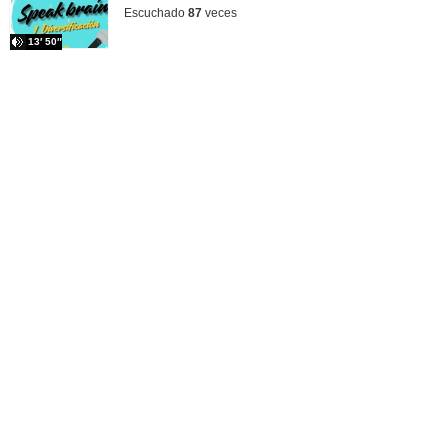
Escuchado
87
veces
13′ 50″