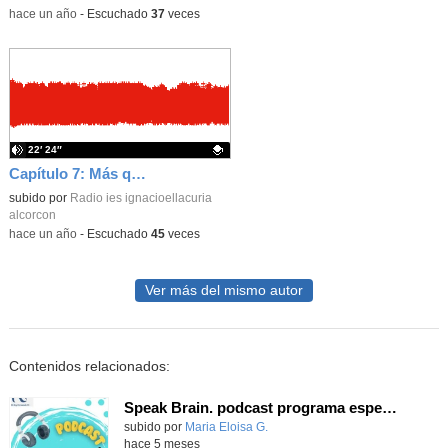
-
hace un año
-
Escuchado
37
veces
22′ 24″
Capítulo 7: Más que Profes
Contenido educativo.
subido por
Radio ies ignacioellacuria
alcorcon
-
hace un año
-
Escuchado
45
veces
Ver más del mismo autor
Contenidos relacionados:
Speak Brain. podcast programa especial entrevistas DIA DE LA MUJER 8M
Contenido educativo.
subido por
Maria Eloisa G.
-
hace 5 meses