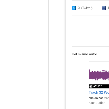
X (Twitter)
Del mismo autor…
03′ 09″
Contenido educ
subido por
Mar
-
hace 7 años
-