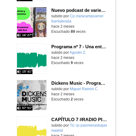
Nuevo podcast de variedades
Contenido educativo.
subido por
Cp claracampoamor
fuenlabrada
-
hace 2 meses
Escuchado
89
veces
16′ 27″
Programa nº 7 - Una entrevista muy especial -
Contenido educativo.
subido por
Agustin Z.
-
hace 2 meses
Escuchado
9
veces
15′ 41″
Dickens Music - Programa 16, Temporada 7
subido por
Miguel Ramon C.
-
hace 2 meses
Escuchado
2
veces
57′ 51″
CAPÍTULO 7 #RADIO PICHÓN
subido por
Tic cp palomerasbajas
madrid
-
hace 2 meses