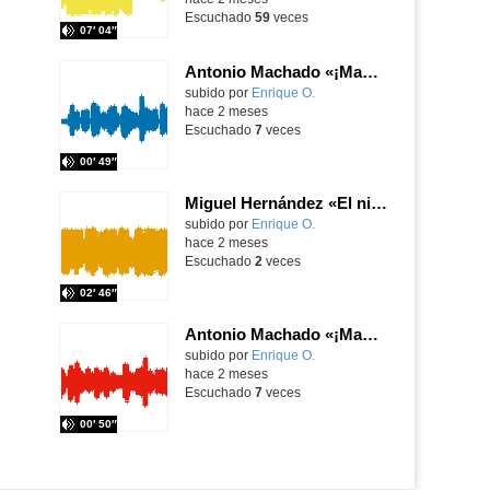
Escuchado
59
veces
07′ 04″
Antonio Machado «¡Madrid, Madrid! ¡Qué bien tu nombre suena!»,1936, Recitario APE Quevedo
Contenido educativo.
subido por
Enrique O.
-
hace 2 meses
Escuchado
7
veces
00′ 49″
Miguel Hernández «El niño yuntero» Viento del pueblo (1937) Recitario APE Quevedo
Contenido educativo.
subido por
Enrique O.
-
hace 2 meses
Escuchado
2
veces
02′ 46″
Antonio Machado «¡Madrid, Madrid! ¡Qué bien tu nombre suena!» (1936) Recitario APE Quevedo
Contenido educativo.
subido por
Enrique O.
-
hace 2 meses
Escuchado
7
veces
00′ 50″