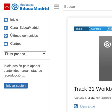
Mediateca de EducaMadrid
Saltar navegación
Palabra o frase:
Inicio
Canal EducaMadrid
Inicio
Centros
I
Últimos contenidos
Volume
50%
Centros
Tipo de contenido:
Inicia sesión para aportar
contenidos, crear listas de
reproducción...
Iniciar sesión
Track 31 Workb
Subido el
4 de diciembre
Descargar