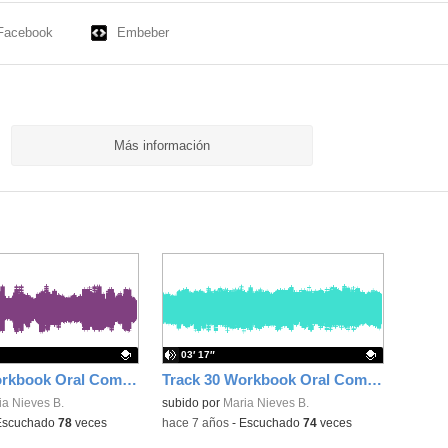
Facebook
Embeber
Más información
03′ 17″
Track 32 Workbook Oral Comprehension 8 pg 88
Track 30 Workbook Oral Comprehension 6 pg 86
ativo.
ia Nieves B.
Contenido educativo.
subido por
Maria Nieves B.
Escuchado
78
veces
-
hace 7 años
-
Escuchado
74
veces