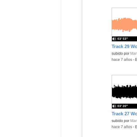
03′ 53″
Contenido educ
subido por
Mar
-
hace 7 años
-
03′ 20″
Contenido educ
subido por
Mar
-
hace 7 años
-