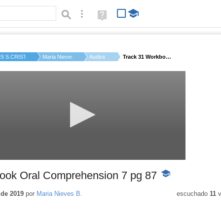
Búsqueda avanzada
Ayuda
(en
ventana
nueva)
ES S.CRISTOBAL DE L...
Maria Nieves B.
Audios
Track 31 Workbook Or...
ook Oral Comprehension 7 pg 87
-
Contenido
educativo
 de 2019
por
Maria Nieves B.
escuchado
11
v