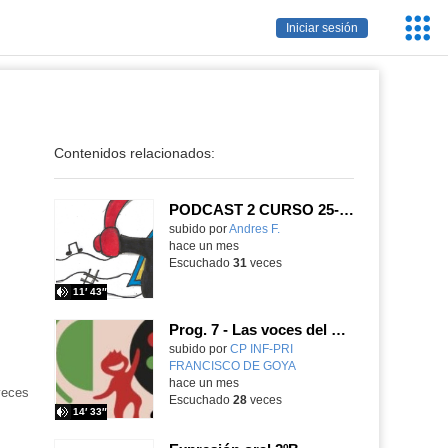
Servic
Iniciar sesión
Educa
Contenidos relacionados:
PODCAST 2 CURSO 25-26
subido por
Andres F.
-
hace un mes
Escuchado
31
veces
11′ 43″
Prog. 7 - Las voces del Goya. Tercer programa del curso 2025-26
subido por
CP INF-PRI
FRANCISCO DE GOYA
-
hace un mes
eces
Escuchado
28
veces
14′ 33″