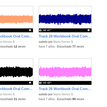
06′ 47″
Track 29 Workbook Oral Comprehension 5 pg 85
Track 28 Workbook Oral Comprehension 4 pg 84
ativo.
ia Nieves B.
Contenido educativo.
subido por
Maria Nieves B.
Escuchado
12
veces
-
hace 7 años
-
Escuchado
77
veces
03′ 42″
Track 27 Workbook Oral Comprehension 3 pg 83
Track 26 Workbook Oral Comprehension 2 pg 82
ativo.
ia Nieves B.
subido por
Maria Nieves B.
Escuchado
21
veces
-
hace 7 años
-
Escuchado
89
veces