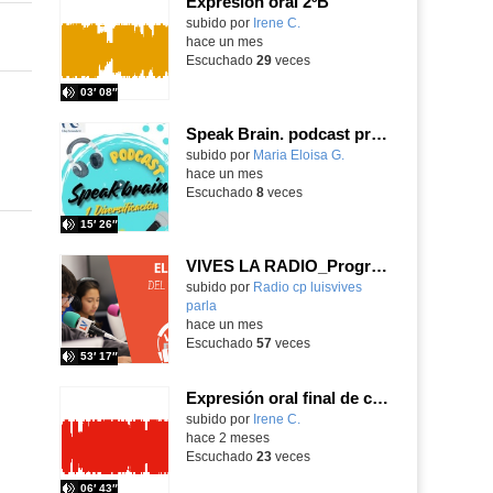
Expresión oral 2ºB
Contenido educativo.
subido por
Irene C.
-
hace un mes
Escuchado
29
veces
03′ 08″
Speak Brain. podcast programa 7 secciones
Contenido educativo.
subido por
Maria Eloisa G.
-
hace un mes
Escuchado
8
veces
15′ 26″
VIVES LA RADIO_Programa 27: El final del principio
Contenido educativo.
subido por
Radio cp luisvives
parla
-
hace un mes
Escuchado
57
veces
53′ 17″
Expresión oral final de curso 2ºA
Contenido educativo.
subido por
Irene C.
-
hace 2 meses
Escuchado
23
veces
06′ 43″