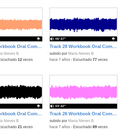
06′ 47″
Track 29 Workbook Oral Comprehension 5 pg 85
Track 28 Workbook Oral Comprehension 4 pg 84
ativo.
ia Nieves B.
Contenido educativo.
subido por
Maria Nieves B.
Escuchado
12
veces
-
hace 7 años
-
Escuchado
77
veces
03′ 42″
Track 27 Workbook Oral Comprehension 3 pg 83
Track 26 Workbook Oral Comprehension 2 pg 82
ativo.
ia Nieves B.
subido por
Maria Nieves B.
Escuchado
21
veces
-
hace 7 años
-
Escuchado
89
veces