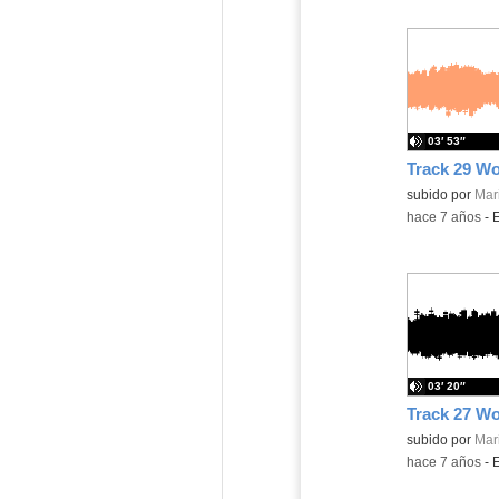
03′ 53″
Contenido educ
subido por
Mar
-
hace 7 años
-
03′ 20″
Contenido educ
subido por
Mar
-
hace 7 años
-