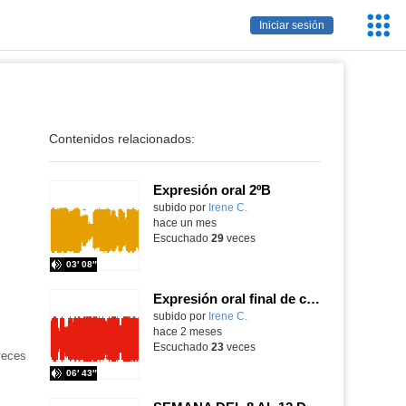
Servic
Iniciar sesión
Educa
Contenidos relacionados:
Expresión oral 2ºB
Contenido educativo.
subido por
Irene C.
-
hace un mes
Escuchado
29
veces
03′ 08″
Expresión oral final de curso 2ºA
Contenido educativo.
subido por
Irene C.
-
hace 2 meses
Escuchado
23
veces
eces
06′ 43″