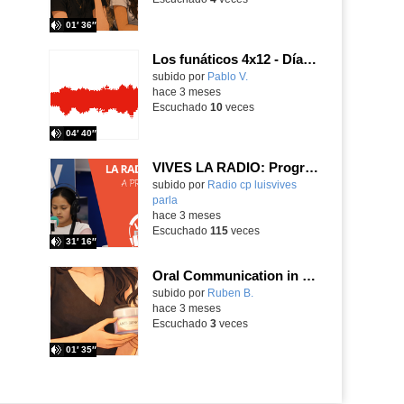
01′ 36″
Los funáticos 4x12 - Día de Europa
Contenido educativo.
subido por
Pablo V.
-
hace 3 meses
Escuchado
10
veces
04′ 40″
VIVES LA RADIO: Programa 26_La radio suena a primavera
Contenido educativo.
subido por
Radio cp luisvives
parla
-
hace 3 meses
Escuchado
115
veces
31′ 16″
Oral Communication in English: Dialogue Strategies - Buying a present
Contenido educativo.
subido por
Ruben B.
-
hace 3 meses
Escuchado
3
veces
01′ 35″