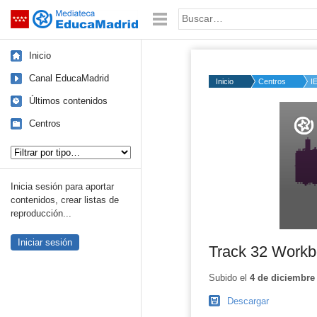
Mediateca de EducaMadrid
Saltar navegación
Palabra o frase:
Inicio
Canal EducaMadrid
Inicio
Centros
I
Últimos contenidos
Volume
50%
Centros
Tipo de contenido:
Inicia sesión para aportar
contenidos, crear listas de
reproducción...
Iniciar sesión
Track 32 Workb
Subido el
4 de diciembre
Descargar