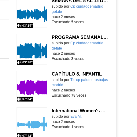
SEMANA DEL 8 AL 12 DE JUNIO
Contenido educativo.
subido por
Cp ciudaddemadrid
getafe
-
hace 2 meses
Escuchado
5
veces
03′ 25″
PROGRAMA SEMANAL DE 4 AL 8 DE MAYO
Contenido educativo.
subido por
Cp ciudaddemadrid
getafe
-
hace 2 meses
Escuchado
2
veces
03′ 28″
CAPÍTULO 8. INFANTIL
Contenido educativo.
subido por
Tic cp palomerasbajas
madrid
-
hace 2 meses
Escuchado
78
veces
07′ 54″
International Women's Day
Contenido educativo.
subido por
Eva M.
-
hace 2 meses
Escuchado
1
veces
07′ 42″