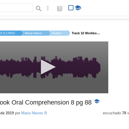
Búsqueda avanzada
Ayuda
(en
ventana
nueva)
ES S.CRISTOBAL DE L...
Maria Nieves B.
Audios
Track 32 Workbook Or...
ook Oral Comprehension 8 pg 88
-
Contenido
educativo
 de 2019
por
Maria Nieves B.
escuchado
78
v