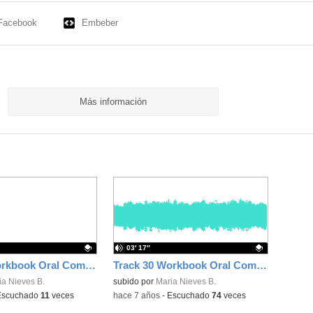
Facebook
Embeber
Más información
03′ 17″
Track 31 Workbook Oral Comprehension 7 pg 87
Track 30 Workbook Oral Comprehension 6 pg 86
ativo.
ia Nieves B.
Contenido educativo.
subido por
Maria Nieves B.
Escuchado
11
veces
-
hace 7 años
-
Escuchado
74
veces