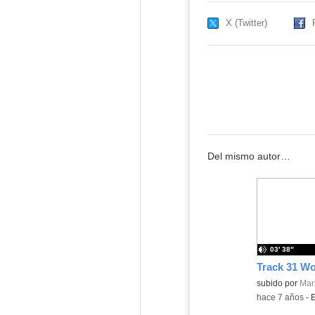
X (Twitter)
Del mismo autor…
03′ 38″
Contenido educ
subido por
Mar
-
hace 7 años
-