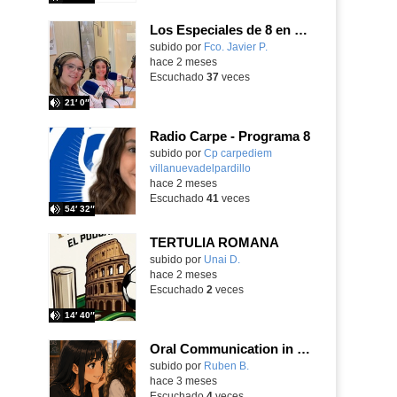
Los Especiales de 8 en Radio.
Contenido educativo.
subido por
Fco. Javier P.
-
hace 2 meses
Escuchado
37
veces
21′ 0″
Radio Carpe - Programa 8
Contenido educativo.
subido por
Cp carpediem
villanuevadelpardillo
-
hace 2 meses
Escuchado
41
veces
54′ 32″
TERTULIA ROMANA
Contenido educativo.
subido por
Unai D.
-
hace 2 meses
Escuchado
2
veces
14′ 40″
Oral Communication in English: Dialogue Strategies - Beachtime
Contenido educativo.
subido por
Ruben B.
-
hace 3 meses
Escuchado
4
veces