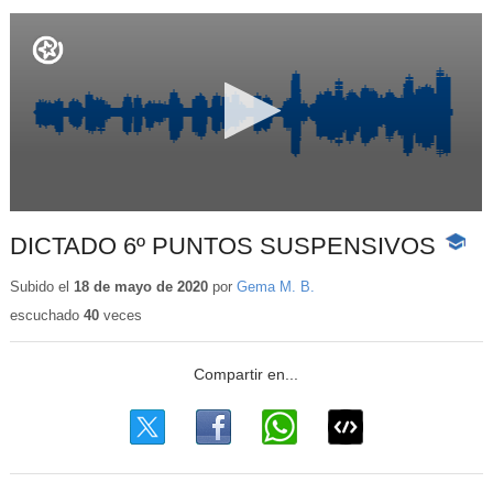
DICTADO 6º PUNTOS SUSPENSIVOS
-
Conten
educat
Subido el
18 de mayo de 2020
por
Gema M. B.
escuchado
40
veces