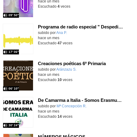
hace un mes
Escuchado
4
veces
09′ 50″
Programa de radio especial " Despedida de nuestra Directora Esther"
subido por
Ana P.
-
hace un mes
Escuchado
47
veces
17′ 06″
Creaciones poéticas 6º Primaria
Contenido educativo.
subido por
Aránzazu S.
-
hace un mes
Escuchado
10
veces
06′ 10″
De Camarma a Italia - Somos Erasmus+ T3X15 - Onda Lorca
Contenido educativo.
subido por
Mª Concepción R.
-
hace un mes
Escuchado
14
veces
30′ 24″
NÚMEROS MÁGICOS