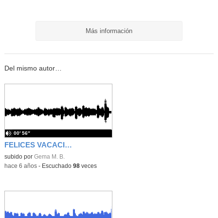
Más información
Del mismo autor…
00′ 56″
FELICES VACACIONES
subido por
Gema M. B.
-
hace 6 años
-
Escuchado
98
veces