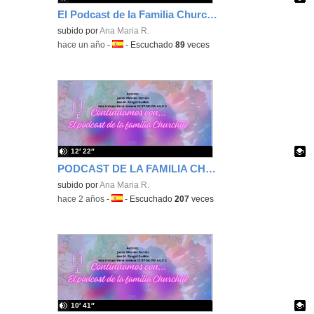
El Podcast de la Familia Churchill
Contenido educativo.
subido por
Ana Maria R.
-
hace un año
-
Idioma:
-
Escuchado
89
veces
12′ 22″
PODCAST DE LA FAMILIA CHURCHILL. EPISODIO4
Contenido educativo.
subido por
Ana Maria R.
-
hace 2 años
-
Idioma:
-
Escuchado
207
veces
10′ 41″