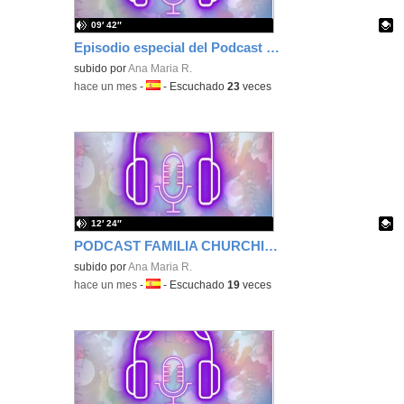
09′ 42″
Episodio especial del Podcast de la Familia Churchill
Contenido educativo.
subido por
Ana Maria R.
-
hace un mes
-
Idioma:
-
Escuchado
23
veces
12′ 24″
PODCAST FAMILIA CHURCHILL EPISODIO 4 TEMPORADA 3
Contenido educativo.
subido por
Ana Maria R.
-
hace un mes
-
Idioma:
-
Escuchado
19
veces