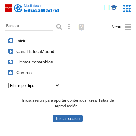
Mediateca de EducaMadrid
Saltar navegación
Servic
Educa
Palabra o frase:
Búsqueda avanzada
Ayuda
(en
ventana
Inicio
nueva)
Canal EducaMadrid
Últimos contenidos
Centros
Tipo de contenido:
Inicia sesión para aportar contenidos, crear listas de
reproducción...
Iniciar sesión