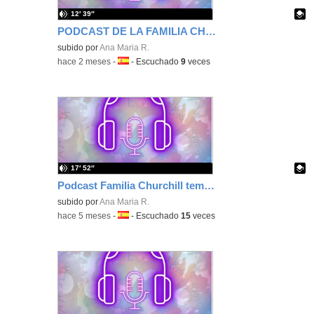
12′ 39″
PODCAST DE LA FAMILIA CHURCHILL EPISODIO 3
Contenido educativo.
subido por
Ana Maria R.
-
hace 2 meses
-
Idioma:
-
Escuchado
9
veces
17′ 52″
Podcast Familia Churchill temporada 3 episodio 2
Contenido educativo.
subido por
Ana Maria R.
-
hace 5 meses
-
Idioma:
-
Escuchado
15
veces