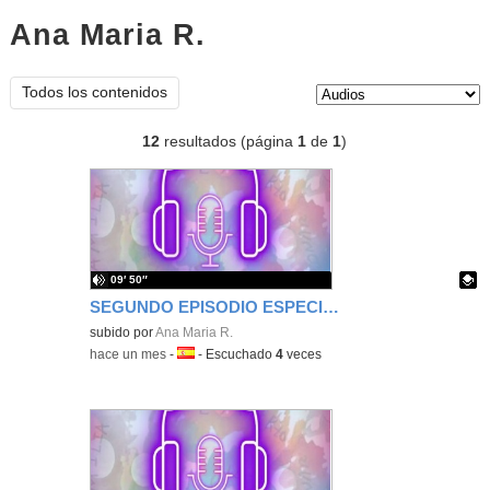
Ana Maria R.
audios
Tipo de contenido:
Todos los contenidos
12
resultados (página
1
de
1
)
09′ 50″
SEGUNDO EPISODIO ESPECIAL DE LA TERCERA TEMPORADA PODCAST FAMILIA CHURCHILL
Contenido educativo.
subido por
Ana Maria R.
-
hace un mes
-
Idioma:
-
Escuchado
4
veces