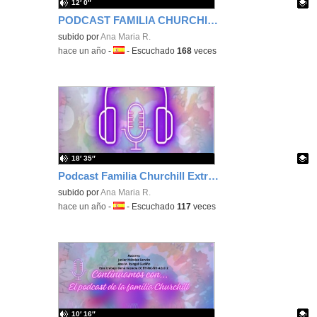
12′ 0″
PODCAST FAMILIA CHURCHILL EPISODIO2 24-25
Contenido educativo.
subido por
Ana Maria R.
-
hace un año
-
Idioma:
-
Escuchado
168
veces
18′ 35″
Podcast Familia Churchill Extra Navidad
Contenido educativo.
subido por
Ana Maria R.
-
hace un año
-
Idioma:
-
Escuchado
117
veces
10′ 16″