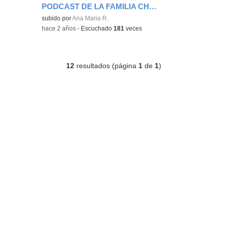
PODCAST DE LA FAMILIA CHURCHILL
Contenido educativo.
subido por
Ana Maria R.
-
hace 2 años
-
Escuchado
181
veces
12
resultados (página
1
de
1
)