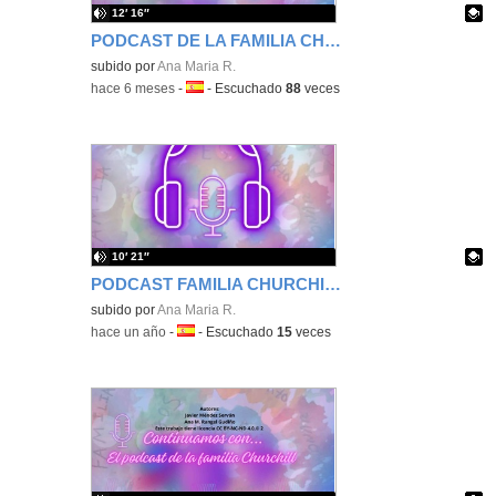
12′ 16″
PODCAST DE LA FAMILIA CHURCHILL , TEMPORADA 3 EPISODIO 1
Contenido educativo.
subido por
Ana Maria R.
-
hace 6 meses
-
Idioma:
-
Escuchado
88
veces
10′ 21″
PODCAST FAMILIA CHURCHILL EPISODIO 4 TEMPORADA 2
Contenido educativo.
subido por
Ana Maria R.
-
hace un año
-
Idioma:
-
Escuchado
15
veces