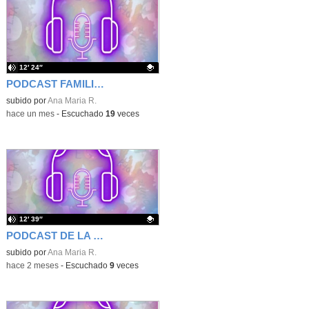
12′ 24″
PODCAST FAMILIA CHURCHILL EPISODIO 4 TEMPORADA 3
Contenido educativo.
subido por
Ana Maria R.
-
hace un mes
-
Escuchado
19
veces
12′ 39″
PODCAST DE LA FAMILIA CHURCHILL EPISODIO 3
Contenido educativo.
subido por
Ana Maria R.
-
hace 2 meses
-
Escuchado
9
veces