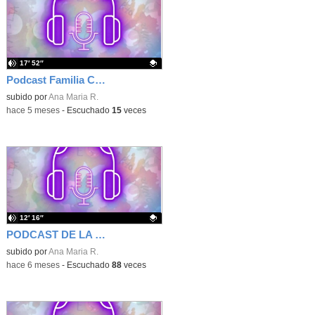
17′ 52″
Podcast Familia Churchill temporada 3 episodio 2
Contenido educativo.
subido por
Ana Maria R.
-
hace 5 meses
-
Escuchado
15
veces
12′ 16″
PODCAST DE LA FAMILIA CHURCHILL , TEMPORADA 3 EPISODIO 1
Contenido educativo.
subido por
Ana Maria R.
-
hace 6 meses
-
Escuchado
88
veces