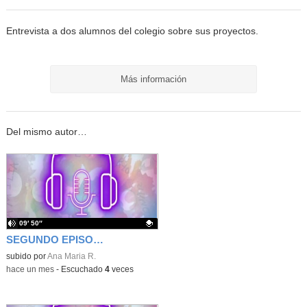
Entrevista a dos alumnos del colegio sobre sus proyectos.
Más información
Del mismo autor…
09′ 50″
SEGUNDO EPISODIO ESPECIAL DE LA TERCERA TEMPORADA PODCAST FAMILIA CHURCHILL
Contenido educativo.
subido por
Ana Maria R.
-
hace un mes
-
Escuchado
4
veces