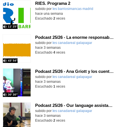
RIES. Programa 2
Contenido educativo.
subido por
Ies barriosimancas madrid
-
hace una semana
Escuchado
2
veces
11′ 25″
Podcast 25/26 - La enorme responsabilidad de ser juez
subido por
Ies canadareal galapagar
-
hace 3 semanas
Escuchado
4
veces
43′ 54″
Podcast 25/26 - Ana Griott y los cuentos de las voces olvidadas
subido por
Ies canadareal galapagar
-
hace 3 semanas
Escuchado
1
veces
30′ 30″
Podcast 25/26 - Our language assistant Ellie
subido por
Ies canadareal galapagar
-
hace 3 semanas
Escuchado
2
veces