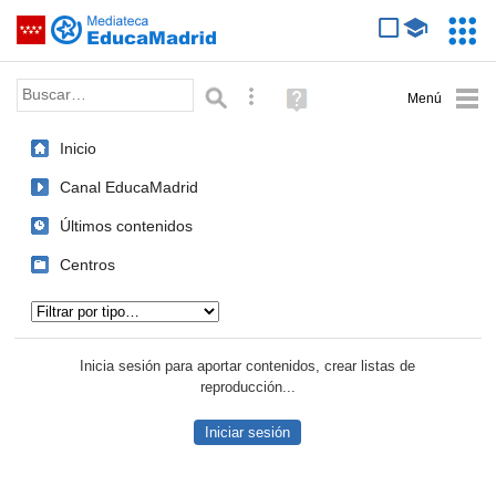
Mediateca de EducaMadrid
Saltar navegación
Servic
Educa
Palabra o frase:
Búsqueda avanzada
Ayuda
(en
ventana
Inicio
nueva)
Canal EducaMadrid
Últimos contenidos
Centros
Tipo de contenido:
Inicia sesión para aportar contenidos, crear listas de
reproducción...
Iniciar sesión