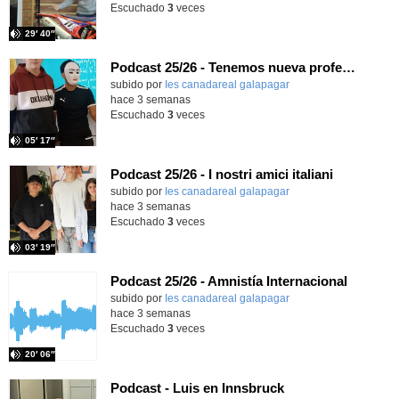
Escuchado
3
veces
29′ 40″
Podcast 25/26 - Tenemos nueva profesora de Griego ¿Conoces a María Eugenia?
subido por
Ies canadareal galapagar
-
hace 3 semanas
Escuchado
3
veces
05′ 17″
Podcast 25/26 - I nostri amici italiani
subido por
Ies canadareal galapagar
-
hace 3 semanas
Escuchado
3
veces
03′ 19″
Podcast 25/26 - Amnistía Internacional
subido por
Ies canadareal galapagar
-
hace 3 semanas
Escuchado
3
veces
20′ 06″
Podcast - Luis en Innsbruck