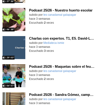
27′ 36″
Podcast 25/26 - Nuestro huerto escolar
subido por
Ies canadareal galapagar
-
hace 3 semanas
Escuchado
2
veces
06′ 38″
Charlas con expertos. T1, E5. David-Li Ilundáin Reviriego
subido por
Mediateca ismie
-
hace 3 semanas
Escuchado
3
veces
29′ 03″
Podcast 25/26 - Maquetas sobre el feudalismo
subido por
Ies canadareal galapagar
-
hace 3 semanas
Escuchado
2
veces
04′ 57″
Podcast 25/26 - Sandra Gómez, campeona de Enduro
subido por
Ies canadareal galapagar
-
hace 3 semanas