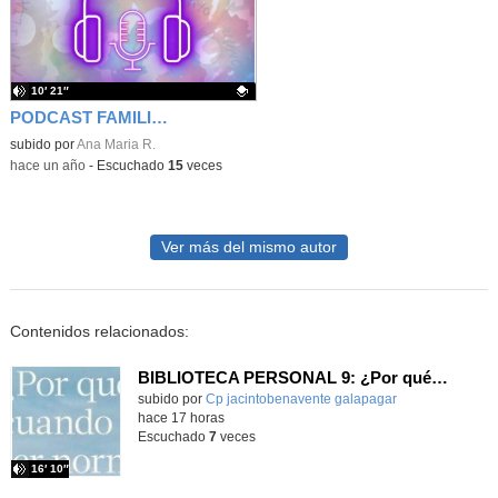
10′ 21″
PODCAST FAMILIA CHURCHILL EPISODIO 4 TEMPORADA 2
Contenido educativo.
subido por
Ana Maria R.
-
hace un año
-
Escuchado
15
veces
Ver más del mismo autor
Contenidos relacionados:
BIBLIOTECA PERSONAL 9: ¿Por qué ser feliz cuando puedes ser normal?
Contenido educativo.
subido por
Cp jacintobenavente galapagar
-
hace 17 horas
Escuchado
7
veces
16′ 10″