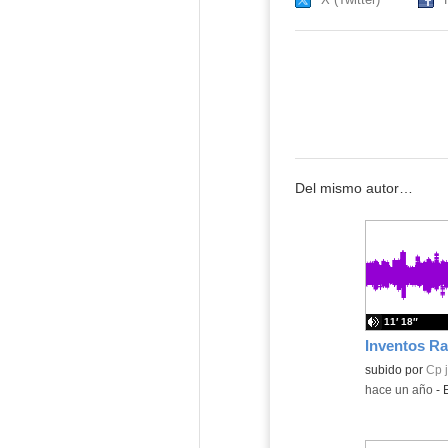
Del mismo autor…
11′ 18″
Inventos Ra
Contenido educ
subido por
Cp 
-
hace un año
-