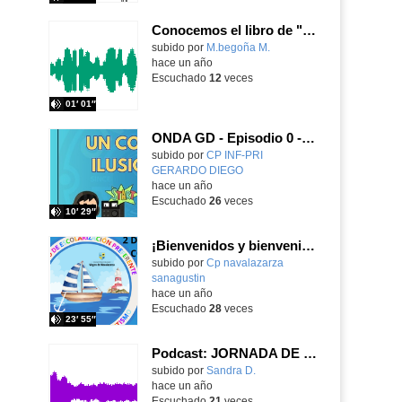
Conocemos el libro de "Don Quijote de la Mancha"
Contenido educativo.
subido por
M.begoña M.
-
hace un año
Escuchado
12
veces
01′ 01″
ONDA GD - Episodio 0 - Un comienzo ilusionante
Contenido educativo.
subido por
CP INF-PRI
GERARDO DIEGO
-
hace un año
Escuchado
26
veces
10′ 29″
¡Bienvenidos y bienvenidas al programa especial por el Día Mundial de Concienciación sobre el Autismo!
Contenido educativo.
subido por
Cp navalazarza
sanagustin
-
hace un año
Escuchado
28
veces
23′ 55″
Podcast: JORNADA DE PUERTAS ABIERTAS." ¿Por qué el Lope?¿Por qué soy maestr@?
Contenido educativo.
subido por
Sandra D.
-
hace un año
Escuchado
21
veces