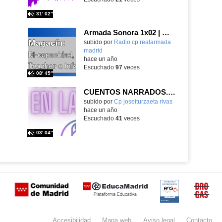
31′ 02″
Armada Sonora 1x02 | Magazín
subido por
Radio cp realarmada
madrid
-
hace un año
Escuchado
97
veces
08′ 45″
CUENTOS NARRADOS. ITURZAETA EN LA ONDA
Contenido educativo.
subido por
Cp joseiturzaeta rivas
-
hace un año
Escuchado
41
veces
03′ 04″
Certificación
Buzón
de
anónimo
Accesibilidad
Mapa
web
Aviso
legal
Contacto