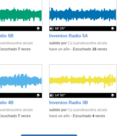
08′ 25″
dio 5B
Inventos Radio 5A
ativo.
juandeaustria alcala
Contenido educativo.
subido por
Cp juandeaustria alcala
Escuchado
7
veces
-
hace un año
-
Escuchado
16
veces
14′ 52″
dio 4B
Inventos Radio 3B
ativo.
juandeaustria alcala
Contenido educativo.
subido por
Cp juandeaustria alcala
Escuchado
7
veces
-
hace un año
-
Escuchado
4
veces