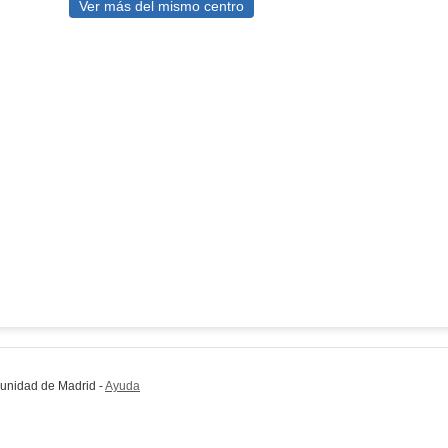
Ver más del mismo centro
munidad de Madrid
-
Ayuda
(en ventana nueva)