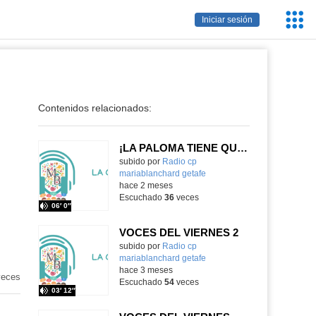
Servic
Iniciar sesión
Educa
Contenidos relacionados:
¡LA PALOMA TIENE QUE IR AL COLE!
subido por
Radio cp
mariablanchard getafe
-
hace 2 meses
Escuchado
36
veces
06′ 0″
VOCES DEL VIERNES 2
subido por
Radio cp
mariablanchard getafe
-
hace 3 meses
eces
Escuchado
54
veces
03′ 12″