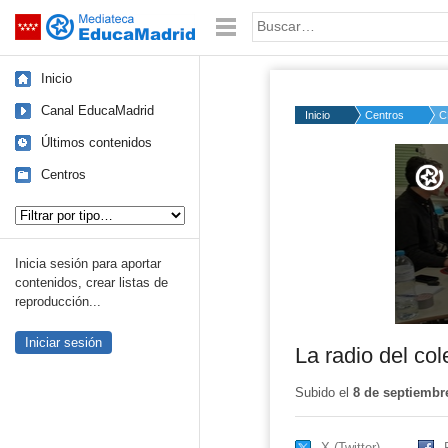
Mediateca de EducaMadrid
Saltar navegación
Palabra o frase:
Inicio
Canal EducaMadrid
Inicio
Centros
C
Últimos contenidos
Volume
50%
Centros
Tipo de contenido:
Inicia sesión para aportar
contenidos, crear listas de
reproducción...
Iniciar sesión
La radio del col
Subido el
8 de septiembr
X (Twitter)