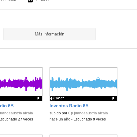
Más información
16′ 0″
dio 6B
Inventos Radio 6A
ativo.
juandeaustria alcala
Contenido educativo.
subido por
Cp juandeaustria alcala
Escuchado
27
veces
-
hace un año
-
Escuchado
9
veces