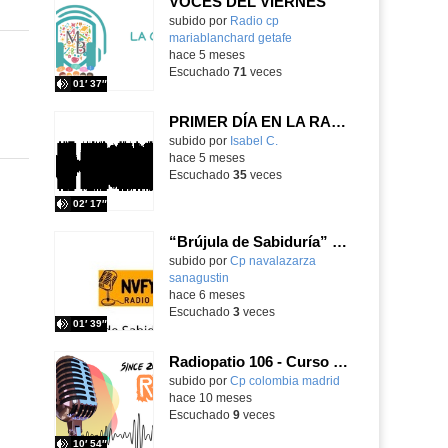
VOCES DEL VIERNES
subido por
Radio cp
mariablanchard getafe
-
hace 5 meses
Escuchado
71
veces
01′ 37″
PRIMER DÍA EN LA RADIO CON LOS ALUMNOS DE 3 AÑOS
Contenido educativo.
subido por
Isabel C.
-
hace 5 meses
Escuchado
35
veces
02′ 17″
“Brújula de Sabiduría” – Próximamente
Contenido educativo.
subido por
Cp navalazarza
sanagustin
-
hace 6 meses
Escuchado
3
veces
01′ 39″
Radiopatio 106 - Curso 2025/26
subido por
Cp colombia madrid
-
hace 10 meses
Escuchado
9
veces
10′ 54″