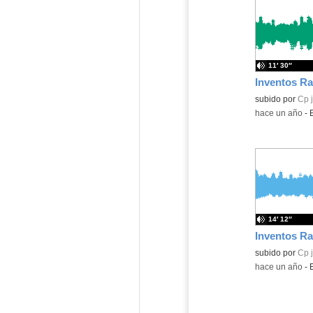
11′ 30″
Inventos Ra
Contenido educ
subido por
Cp 
-
hace un año
-
14′ 12″
Inventos Ra
Contenido educ
subido por
Cp 
-
hace un año
-