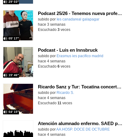
29′ 03″
Podcast 25/26 - Tenemos nueva profesora de Griego ¿Conoces a María Eugenia?
subido por
Ies canadareal galapagar
-
hace 3 semanas
Escuchado
3
veces
05′ 17″
Podcast - Luis en Innsbruck
subido por
Erasmus ies pacifico madrid
-
hace 4 semanas
Escuchado
6
veces
15′ 46″
Ricardo Sanz y Tur: Tocatina concertante al aire español
subido por
Ricardo S.
-
hace 4 semanas
Escuchado
11
veces
04′ 15″
Atención alumnado enfermo. SAED primaria. José Nesh-Nash García
Contenido educativo.
subido por
AA.HOSP. DOCE DE OCTUBRE
-
hace 4 semanas