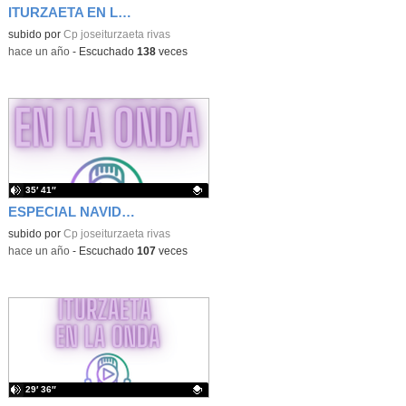
ITURZAETA EN LA ONDA
Contenido educativo.
subido por
Cp joseiturzaeta rivas
-
hace un año
-
Escuchado
138
veces
35′ 41″
ESPECIAL NAVIDAD
Contenido educativo.
subido por
Cp joseiturzaeta rivas
-
hace un año
-
Escuchado
107
veces
29′ 36″