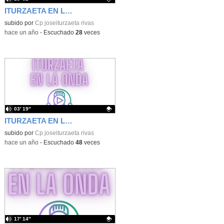
ITURZAETA EN LA ONDA. 4º entrevista a Mariela Rodríguez Doldán.
Contenido educativo.
subido por
Cp joseiturzaeta rivas
-
hace un año
-
Escuchado
28
veces
03′ 19″
ITURZAETA EN LA ONDA. PRIMERO DE PRIMARIA
Contenido educativo.
subido por
Cp joseiturzaeta rivas
-
hace un año
-
Escuchado
48
veces
17′ 14″