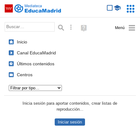
Mediateca de EducaMadrid
Saltar navegación
Servic
Educa
Palabra o frase:
Búsqueda avanzada
Ayuda
(en
ventana
Inicio
nueva)
Canal EducaMadrid
Últimos contenidos
Centros
Tipo de contenido:
Inicia sesión para aportar contenidos, crear listas de
reproducción...
Iniciar sesión