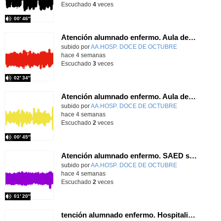
Escuchado
4
veces
00′ 46″
Atención alumnado enfermo. Aula dentro del hospital. Sara Martín Fernández.
Contenido educativo.
subido por
AA.HOSP. DOCE DE OCTUBRE
-
hace 4 semanas
Escuchado
3
veces
02′ 34″
Atención alumnado enfermo. Aula dentro del hospital. Rosa María Poza Hervás
Contenido educativo.
subido por
AA.HOSP. DOCE DE OCTUBRE
-
hace 4 semanas
Escuchado
2
veces
00′ 45″
Atención alumnado enfermo. SAED secundaria. Charo Villamariz Cid.
Contenido educativo.
subido por
AA.HOSP. DOCE DE OCTUBRE
-
hace 4 semanas
Escuchado
2
veces
01′ 20″
tención alumnado enfermo. Hospitalización Psiquiátrica. María del Carmen Sanz Segura