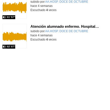
Contenido educativo.
subido por
AA.HOSP. DOCE DE OCTUBRE
-
hace 4 semanas
Escuchado
4
veces
01′ 57″
Atención alumnado enfermo. Hospitalización Psiquiátrica. Miguel Ángel Baena Recio
Contenido educativo.
subido por
AA.HOSP. DOCE DE OCTUBRE
-
hace 4 semanas
Escuchado
4
veces
02′ 07″