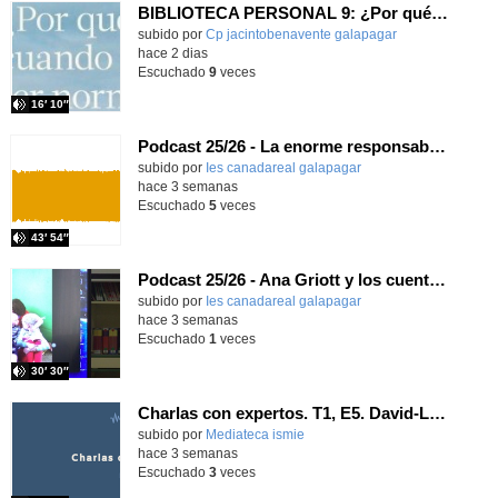
BIBLIOTECA PERSONAL 9: ¿Por qué ser feliz cuando puedes ser normal?
Contenido educativo.
subido por
Cp jacintobenavente galapagar
-
hace 2 dias
Escuchado
9
veces
16′ 10″
Podcast 25/26 - La enorme responsabilidad de ser juez
subido por
Ies canadareal galapagar
-
hace 3 semanas
Escuchado
5
veces
43′ 54″
Podcast 25/26 - Ana Griott y los cuentos de las voces olvidadas
subido por
Ies canadareal galapagar
-
hace 3 semanas
Escuchado
1
veces
30′ 30″
Charlas con expertos. T1, E5. David-Li Ilundáin Reviriego
subido por
Mediateca ismie
-
hace 3 semanas
Escuchado
3
veces