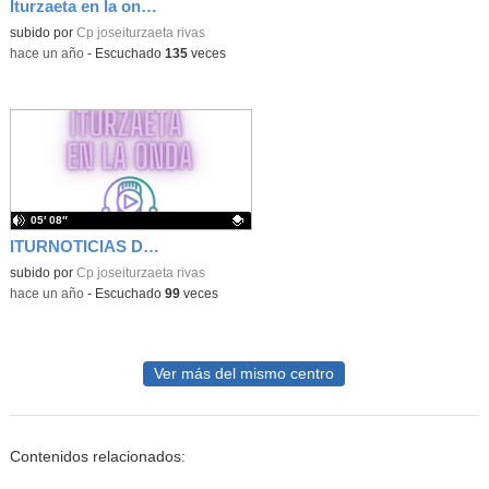
Iturzaeta en la onda: Hábitos saludables y entrevistas con 5º
Contenido educativo.
subido por
Cp joseiturzaeta rivas
-
hace un año
-
Escuchado
135
veces
05′ 08″
ITURNOTICIAS DE SEXTO
Contenido educativo.
subido por
Cp joseiturzaeta rivas
-
hace un año
-
Escuchado
99
veces
Ver más del mismo centro
Contenidos relacionados: