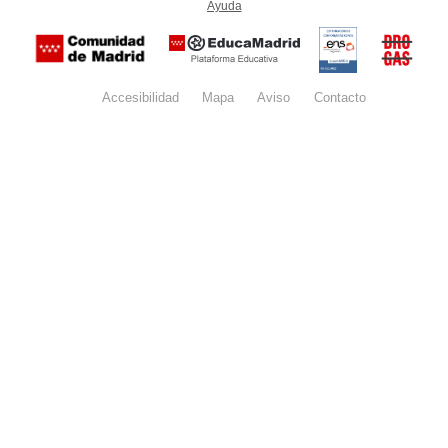
Ayuda
(en ventana nueva)
Certificación
Buzón
de
anónim
conformidad
del Pla
con el
Regiona
Esquema
contra l
Nacional de
Accesibilidad
Mapa
web
Aviso
legal
Contacto
Drogas 
Seguridad
la
(categoría
Comunid
MEDIA). El
de Madr
documento
se abrirá en
ventana
nueva.