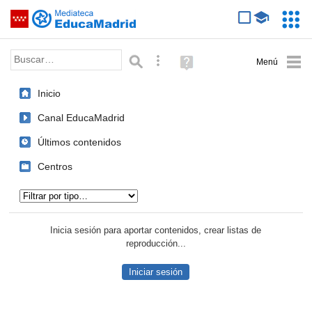
Mediateca de EducaMadrid
Saltar navegación
Servic
Educa
Palabra o frase:
Búsqueda avanzada
Ayuda
(en
ventana
Inicio
nueva)
Canal EducaMadrid
Últimos contenidos
Centros
Tipo de contenido:
Inicia sesión para aportar contenidos, crear listas de
reproducción...
Iniciar sesión