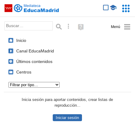
Mediateca de EducaMadrid
Saltar navegación
Servic
Educa
Palabra o frase:
Búsqueda avanzada
Ayuda
(en
ventana
Inicio
nueva)
Canal EducaMadrid
Últimos contenidos
Centros
Tipo de contenido:
Inicia sesión para aportar contenidos, crear listas de
reproducción...
Iniciar sesión