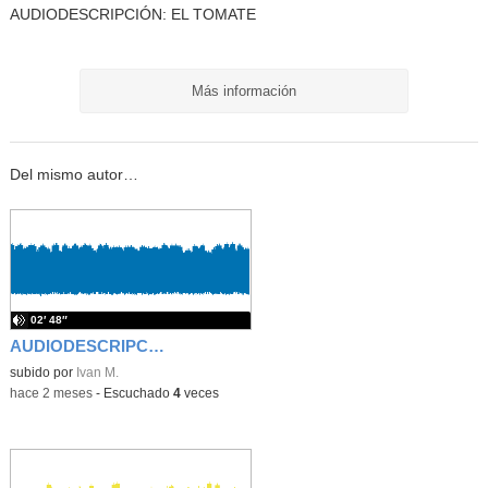
AUDIODESCRIPCIÓN: EL TOMATE
Más información
Del mismo autor…
02′ 48″
AUDIODESCRIPCIÓN: JUDÍAS VERDES
subido por
Ivan M.
-
hace 2 meses
-
Escuchado
4
veces