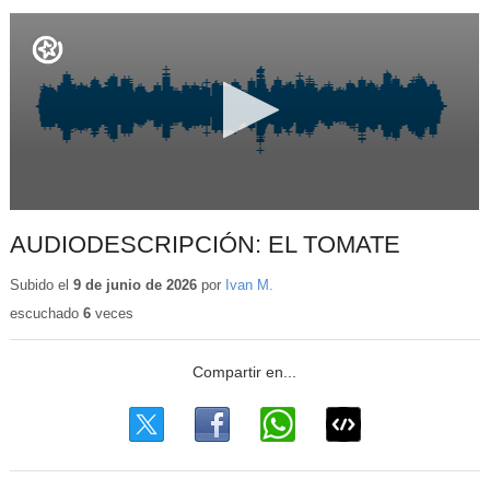
AUDIODESCRIPCIÓN: EL TOMATE
Subido el
9 de junio de 2026
por
Ivan M.
escuchado
6
veces