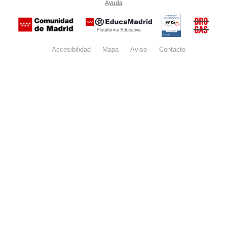
Ayuda
(en ventana nueva)
Certificación
Buzón
de
anónim
conformidad
del Pla
con el
Regiona
Esquema
contra l
Nacional de
Accesibilidad
Mapa
web
Aviso
legal
Contacto
Drogas 
Seguridad
la
(categoría
Comunid
MEDIA). El
de Madr
documento
se abrirá en
ventana
nueva.