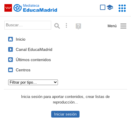
Mediateca de EducaMadrid
Saltar navegación
Servic
Educa
Palabra o frase:
Búsqueda avanzada
Ayuda
(en
ventana
Inicio
nueva)
Canal EducaMadrid
Últimos contenidos
Centros
Tipo de contenido:
Inicia sesión para aportar contenidos, crear listas de
reproducción...
Iniciar sesión