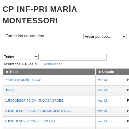
CP INF-PRI MARÍA
MONTESSORI
Tipo de contenido:
Todos los contenidos
Sus archivos
:
Resultados
1
-
10
de
76
Restablecer
Título
Usuario
Próxima estación... CAOS
Ivan M.
P
Huerto
Ivan M.
P
AUDIODESCRIPCIÓN: JUDÍAS VERDES
Ivan M.
P
AUDIODESCRIPCIÓN: PLANTAS XERÓFITAS
Ivan M.
P
AUDIODESCRIPCIÓN: CEBOLLAS
Ivan M.
P