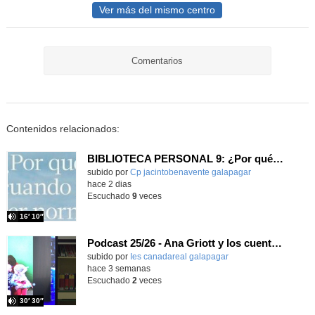
Ver más del mismo centro
Comentarios
Contenidos relacionados:
BIBLIOTECA PERSONAL 9: ¿Por qué ser feliz cuando puedes ser normal?
Contenido educativo.
subido por
Cp jacintobenavente galapagar
-
hace 2 dias
Escuchado
9
veces
16′ 10″
Podcast 25/26 - Ana Griott y los cuentos de las voces olvidadas
subido por
Ies canadareal galapagar
-
hace 3 semanas
Escuchado
2
veces
30′ 30″