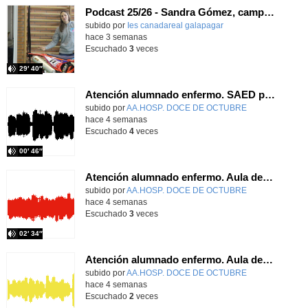
Podcast 25/26 - Sandra Gómez, campeona de Enduro
subido por
Ies canadareal galapagar
-
hace 3 semanas
Escuchado
3
veces
29′ 40″
Atención alumnado enfermo. SAED primaria. José Nesh-Nash García
Contenido educativo.
subido por
AA.HOSP. DOCE DE OCTUBRE
-
hace 4 semanas
Escuchado
4
veces
00′ 46″
Atención alumnado enfermo. Aula dentro del hospital. Sara Martín Fernández.
Contenido educativo.
subido por
AA.HOSP. DOCE DE OCTUBRE
-
hace 4 semanas
Escuchado
3
veces
02′ 34″
Atención alumnado enfermo. Aula dentro del hospital. Rosa María Poza Hervás
Contenido educativo.
subido por
AA.HOSP. DOCE DE OCTUBRE
-
hace 4 semanas
Escuchado
2
veces