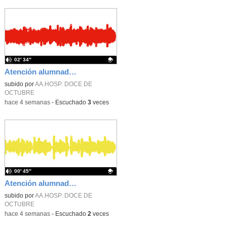
02′ 34″
Atención alumnado enfermo. Aula dentro del hospital. Sara Martín Fernández.
Contenido educativo.
subido por
AA.HOSP. DOCE DE
OCTUBRE
-
hace 4 semanas
-
Escuchado
3
veces
00′ 45″
Atención alumnado enfermo. Aula dentro del hospital. Rosa María Poza Hervás
Contenido educativo.
subido por
AA.HOSP. DOCE DE
OCTUBRE
-
hace 4 semanas
-
Escuchado
2
veces