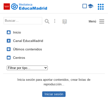
Mediateca de EducaMadrid
Saltar navegación
Servic
Educa
Palabra o frase:
Búsqueda avanzada
Ayuda
(en
ventana
Inicio
nueva)
Canal EducaMadrid
Últimos contenidos
Centros
Tipo de contenido:
Inicia sesión para aportar contenidos, crear listas de
reproducción...
Iniciar sesión