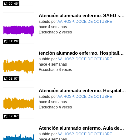
00′ 45″
Atención alumnado enfermo. SAED secundaria. Charo Villamariz Cid.
Contenido educativo.
subido por
AA.HOSP. DOCE DE OCTUBRE
-
hace 4 semanas
Escuchado
2
veces
01′ 20″
tención alumnado enfermo. Hospitalización Psiquiátrica. María del Carmen Sanz Segura
Contenido educativo.
subido por
AA.HOSP. DOCE DE OCTUBRE
-
hace 4 semanas
Escuchado
4
veces
01′ 57″
Atención alumnado enfermo. Hospitalización Psiquiátrica. Miguel Ángel Baena Recio
Contenido educativo.
subido por
AA.HOSP. DOCE DE OCTUBRE
-
hace 4 semanas
Escuchado
4
veces
02′ 07″
Atención alumnado enfermo. Aula dentro del hospital. Laura Gómez-Pardo Gayete
Contenido educativo.
subido por
AA.HOSP. DOCE DE OCTUBRE
-
hace 4 semanas