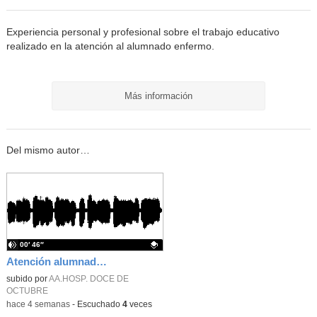
Experiencia personal y profesional sobre el trabajo educativo
realizado en la atención al alumnado enfermo.
Más información
Del mismo autor…
00′ 46″
Atención alumnado enfermo. SAED primaria. José Nesh-Nash García
Contenido educativo.
subido por
AA.HOSP. DOCE DE
OCTUBRE
-
hace 4 semanas
-
Escuchado
4
veces