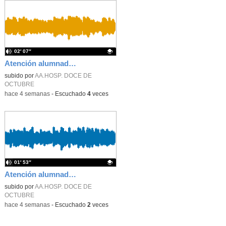
02′ 07″
Atención alumnado enfermo. Hospitalización Psiquiátrica. Miguel Ángel Baena Recio
Contenido educativo.
subido por
AA.HOSP. DOCE DE
OCTUBRE
-
hace 4 semanas
-
Escuchado
4
veces
01′ 53″
Atención alumnado enfermo. Aula dentro del hospital. Laura Gómez-Pardo Gayete
Contenido educativo.
subido por
AA.HOSP. DOCE DE
OCTUBRE
-
hace 4 semanas
-
Escuchado
2
veces