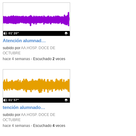
01′ 20″
Atención alumnado enfermo. SAED secundaria. Charo Villamariz Cid.
Contenido educativo.
subido por
AA.HOSP. DOCE DE
OCTUBRE
-
hace 4 semanas
-
Escuchado
2
veces
01′ 57″
tención alumnado enfermo. Hospitalización Psiquiátrica. María del Carmen Sanz Segura
Contenido educativo.
subido por
AA.HOSP. DOCE DE
OCTUBRE
-
hace 4 semanas
-
Escuchado
4
veces