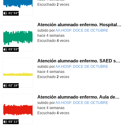
Escuchado
2
veces
01′ 53″
Atención alumnado enfermo. Hospitalización Psiquiátrica. Laura Barrasa Fano.
Contenido educativo.
subido por
AA.HOSP. DOCE DE OCTUBRE
-
hace 4 semanas
Escuchado
4
veces
03′ 53″
Atención alumnado enfermo. SAED secundaria. Diana Sánchez Domínguez
Contenido educativo.
subido por
AA.HOSP. DOCE DE OCTUBRE
-
hace 4 semanas
Escuchado
2
veces
02′ 18″
Atención alumnado enfermo. Aula dentro del hospital. Agustín Parrilla Carrobles
Contenido educativo.
subido por
AA.HOSP. DOCE DE OCTUBRE
-
hace 4 semanas
Escuchado
4
veces
03′ 11″