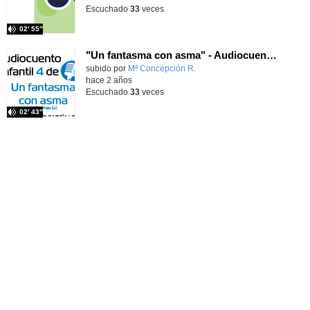
Escuchado
33
veces
02′ 55″
"Un fantasma con asma" - Audiocuento infantil 4. Onda Lorca
Contenido educativo.
subido por
Mª Concepción R.
-
hace 2 años
Escuchado
33
veces
02′ 43″