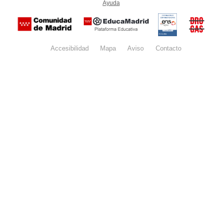
Ayuda
(en ventana nueva)
Certificación
Buzón
de
anónim
conformidad
del Pla
con el
Regiona
Esquema
contra l
Nacional de
Accesibilidad
Mapa
web
Aviso
legal
Contacto
Drogas 
Seguridad
la
(categoría
Comunid
MEDIA). El
de Madr
documento
se abrirá en
ventana
nueva.