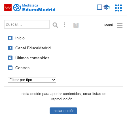
Mediateca de EducaMadrid
Saltar navegación
Servic
Educa
Palabra o frase:
Búsqueda avanzada
Ayuda
(en
ventana
Inicio
nueva)
Canal EducaMadrid
Últimos contenidos
Centros
Tipo de contenido:
Inicia sesión para aportar contenidos, crear listas de
reproducción...
Iniciar sesión