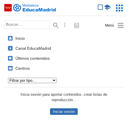
Mediateca de EducaMadrid
Saltar navegación
Servic
Educa
Palabra o frase:
Búsqueda avanzada
Ayuda
(en
ventana
Inicio
nueva)
Canal EducaMadrid
Últimos contenidos
Centros
Tipo de contenido:
Inicia sesión para aportar contenidos, crear listas de
reproducción...
Iniciar sesión