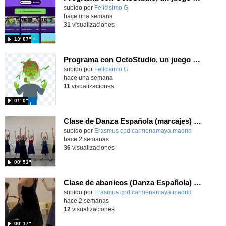
Contenido educativo.
subido por
Felicisimo G.
-
hace una semana
31
visualizaciones
13′ 07″
Programa con OctoStudio, un juego homenajeando al House of the dead con Zombies
Contenido educativo.
subido por
Felicisimo G.
-
hace una semana
11
visualizaciones
01′ 0″
Clase de Danza Española (marcajes) en intercambio Erasmus+
Contenido educativo.
subido por
Erasmus cpd carmenamaya madrid
-
hace 2 semanas
36
visualizaciones
00′ 51″
Clase de abanicos (Danza Española) en intercambio Erasmus+
Contenido educativo.
subido por
Erasmus cpd carmenamaya madrid
-
hace 2 semanas
12
visualizaciones
00′ 17″