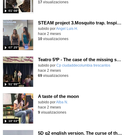
17
visualizaciones
01′ 08″
STEAM project 3.Mosquito trap. Inspired in the Glow worms of New Zealand. - Contenido educativo
Contenido educativo.
subido por
Angel Luis H.
-
hace 2 meses
10
visualizaciones
07′ 25″
Teatro 5ºP - The case of the missing school
subido por
Cp ciudaddecolumbia trescantos
-
hace 2 meses
69
visualizaciones
51′ 55″
A taste of the moon
Contenido educativo.
subido por
Alba N.
-
hace 2 meses
9
visualizaciones
10′ 03″
5D g2 english version. The curse of the brawl