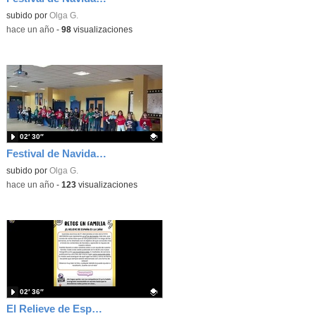
Contenido educativo.
subido por
Olga G.
-
hace un año
-
98
visualizaciones
02′ 30″
Festival de Navidad 4ºA 2022
Contenido educativo.
subido por
Olga G.
-
hace un año
-
123
visualizaciones
02′ 36″
El Relieve de España es la caña