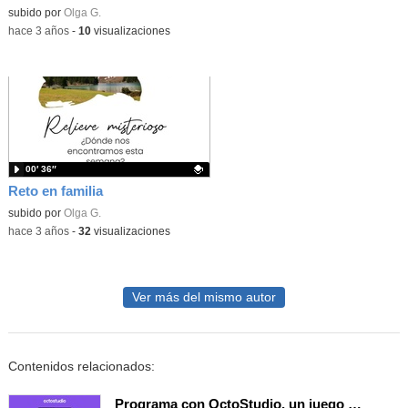
Contenido educativo.
subido por
Olga G.
-
hace 3 años
-
10
visualizaciones
00′ 36″
Reto en familia
Contenido educativo.
subido por
Olga G.
-
hace 3 años
-
32
visualizaciones
Ver más del mismo autor
Contenidos relacionados:
Programa con OctoStudio, un juego de disparos contra Zombies con un cargador basado en el House of the dead