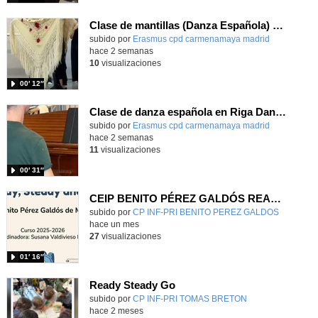
Clase de mantillas (Danza Española) en intercambio Erasmus+
Contenido educativo.
subido por
Erasmus cpd carmenamaya madrid
-
hace 2 semanas
10
visualizaciones
00′ 12″
Clase de danza española en Riga Dance School Erasmus+
Contenido educativo.
subido por
Erasmus cpd carmenamaya madrid
-
hace 2 semanas
11
visualizaciones
00′ 31″
CEIP BENITO PÉREZ GALDÓS READY, STEADY & GO
Contenido educativo.
subido por
CP INF-PRI BENITO PEREZ GALDOS
-
hace un mes
27
visualizaciones
01′ 16″
Ready Steady Go
Contenido educativo.
subido por
CP INF-PRI TOMAS BRETON
-
hace 2 meses