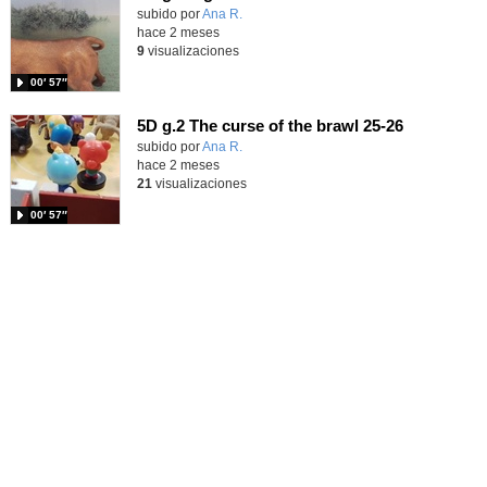
Contenido educativo.
subido por
Ana R.
-
hace 2 meses
9
visualizaciones
00′ 57″
5D g.2 The curse of the brawl 25-26
Contenido educativo.
subido por
Ana R.
-
hace 2 meses
21
visualizaciones
00′ 57″