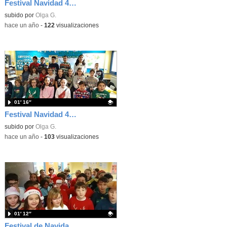
Festival Navidad 4ºD año 2022
Contenido educativo.
subido por
Olga G.
-
hace un año
-
122
visualizaciones
01′ 16″
Festival Navidad 4ºC año 2022
Contenido educativo.
subido por
Olga G.
-
hace un año
-
103
visualizaciones
01′ 12″
Festival de Navidad 4ºB 2022