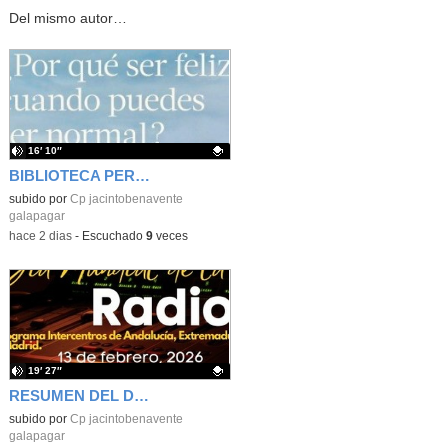
Del mismo autor…
16′ 10″
BIBLIOTECA PERSONAL 9: ¿Por qué ser feliz cuando puedes ser normal?
Contenido educativo.
subido por
Cp jacintobenavente
galapagar
-
hace 2 dias
-
Escuchado
9
veces
19′ 27″
RESUMEN DEL DÍA MUNDIAL DE LA RADIO Y LA I.A. PROGRAMA COLABORATIVO
Contenido educativo.
subido por
Cp jacintobenavente
galapagar