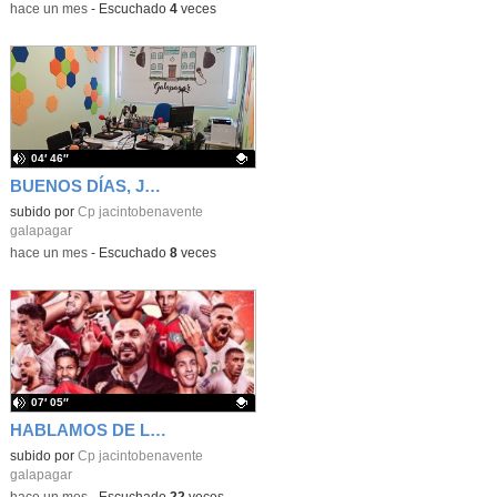
-
hace un mes
-
Escuchado
4
veces
04′ 46″
BUENOS DÍAS, JACINTO BENAVENTE: viernes, 19 de junio de 2026
Contenido educativo.
subido por
Cp jacintobenavente
galapagar
-
hace un mes
-
Escuchado
8
veces
07′ 05″
HABLAMOS DE LA SELECCIÓN DE MARRUECOS
Contenido educativo.
subido por
Cp jacintobenavente
galapagar