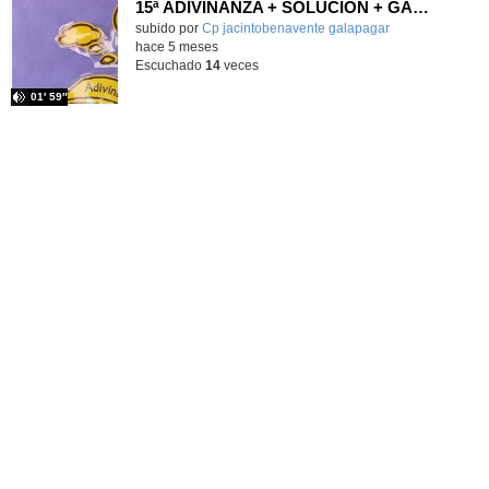
15ª ADIVINANZA + SOLUCIÓN + GANADORES + RETO DE DESEMPATE
Contenido educativo.
subido por
Cp jacintobenavente galapagar
-
hace 5 meses
Escuchado
14
veces
01′ 59″