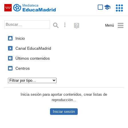
Mediateca de EducaMadrid
Saltar navegación
Servic
Educa
Palabra o frase:
Búsqueda avanzada
Ayuda
(en
ventana
Inicio
nueva)
Canal EducaMadrid
Últimos contenidos
Centros
Tipo de contenido:
Inicia sesión para aportar contenidos, crear listas de
reproducción...
Iniciar sesión