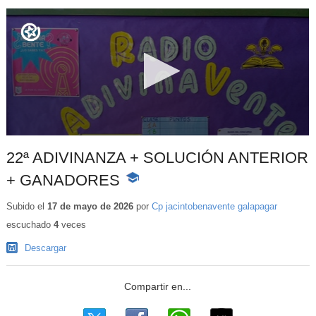
22ª ADIVINANZA + SOLUCIÓN ANTERIOR
+ GANADORES
-
Contenido
educativo
Subido el
17 de mayo de 2026
por
Cp jacintobenavente galapagar
escuchado
4
veces
Descargar