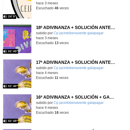
hace 3 meses
Escuchado
46
veces
24′ 0″
18ª ADIVINANZA + SOLUCIÓN ANTERIOR + GANADORES
Contenido educativo.
subido por
Cp jacintobenavente galapagar
-
hace 3 meses
Escuchado
13
veces
01′ 45″
17ª ADIVINANZA + SOLUCIÓN ANTERIOR + GANADORES
Contenido educativo.
subido por
Cp jacintobenavente galapagar
-
hace 4 meses
Escuchado
11
veces
01′ 40″
16ª ADIVINANZA + SOLUCIÓN + GANADORES ANTERIOR
Contenido educativo.
subido por
Cp jacintobenavente galapagar
-
hace 4 meses
Escuchado
18
veces
01′ 45″