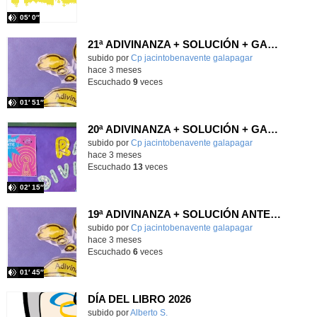
05′ 0″
21ª ADIVINANZA + SOLUCIÓN + GANADOR ANTERIOR
Contenido educativo.
subido por
Cp jacintobenavente galapagar
-
hace 3 meses
Escuchado
9
veces
01′ 51″
20ª ADIVINANZA + SOLUCIÓN + GANADORES + GANADOR 2º FASE
Contenido educativo.
subido por
Cp jacintobenavente galapagar
-
hace 3 meses
Escuchado
13
veces
02′ 15″
19ª ADIVINANZA + SOLUCIÓN ANTERIOR + GANADORES
Contenido educativo.
subido por
Cp jacintobenavente galapagar
-
hace 3 meses
Escuchado
6
veces
01′ 45″
DÍA DEL LIBRO 2026
Contenido educativo.
subido por
Alberto S.
-