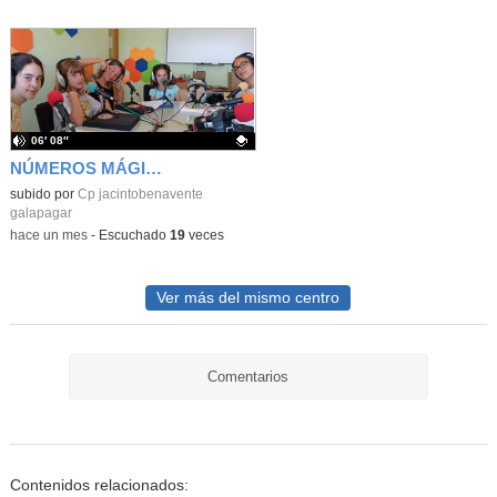
06′ 08″
NÚMEROS MÁGICOS
Contenido educativo.
subido por
Cp jacintobenavente
galapagar
-
hace un mes
-
Escuchado
19
veces
Ver más del mismo centro
Comentarios
Contenidos relacionados: