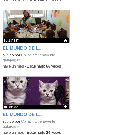
-
hace un mes
-
Escuchado
22
veces
13′ 38″
EL MUNDO DE LAS MARIQUITAS, por Infantil 3 años
Contenido educativo.
subido por
Cp jacintobenavente
galapagar
-
hace un mes
-
Escuchado
66
veces
10′ 06″
EL MUNDO DE LOS GATOS 2ª PARTE
Contenido educativo.
subido por
Cp jacintobenavente
galapagar
-
hace un mes
-
Escuchado
20
veces