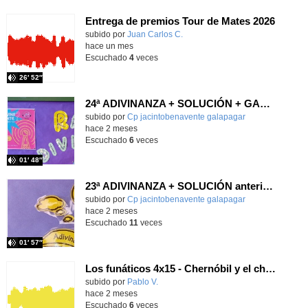
Entrega de premios Tour de Mates 2026
Contenido educativo.
subido por
Juan Carlos C.
-
hace un mes
Escuchado
4
veces
26′ 52″
24ª ADIVINANZA + SOLUCIÓN + GANADORES
Contenido educativo.
subido por
Cp jacintobenavente galapagar
-
hace 2 meses
Escuchado
6
veces
01′ 48″
23ª ADIVINANZA + SOLUCIÓN anterior + GANADORES
Contenido educativo.
subido por
Cp jacintobenavente galapagar
-
hace 2 meses
Escuchado
11
veces
01′ 57″
Los funáticos 4x15 - Chernóbil y el chiste del ahorro
Contenido educativo.
subido por
Pablo V.
-
hace 2 meses
Escuchado
6
veces