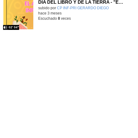
DÍA DEL LIBRO Y DE LA TIERRA - "EL ÁRBOL INFINITO"
Contenido educativo.
subido por
CP INF-PRI GERARDO DIEGO
-
hace 3 meses
Escuchado
8
veces
02′ 04″