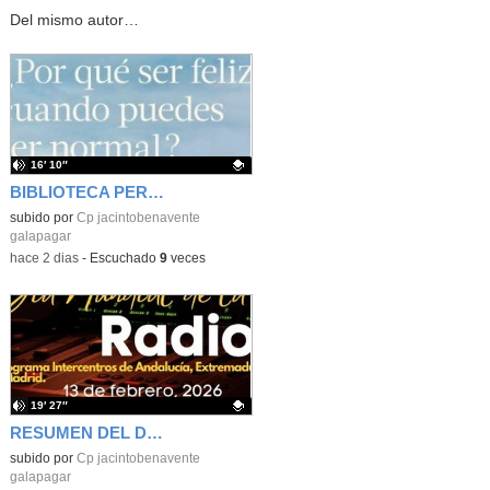
Del mismo autor…
16′ 10″
BIBLIOTECA PERSONAL 9: ¿Por qué ser feliz cuando puedes ser normal?
Contenido educativo.
subido por
Cp jacintobenavente
galapagar
-
hace 2 dias
-
Escuchado
9
veces
19′ 27″
RESUMEN DEL DÍA MUNDIAL DE LA RADIO Y LA I.A. PROGRAMA COLABORATIVO
Contenido educativo.
subido por
Cp jacintobenavente
galapagar