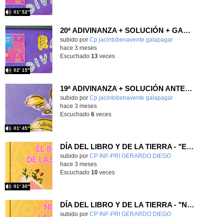
01′ 52″
20ª ADIVINANZA + SOLUCIÓN + GANADORES + GANADOR 2º FASE
Contenido educativo.
subido por
Cp jacintobenavente galapagar
-
hace 3 meses
Escuchado
13
veces
02′ 15″
19ª ADIVINANZA + SOLUCIÓN ANTERIOR + GANADORES
Contenido educativo.
subido por
Cp jacintobenavente galapagar
-
hace 3 meses
Escuchado
6
veces
01′ 45″
DÍA DEL LIBRO Y DE LA TIERRA - "EL BOSQUE DE LAS AMIGAS"
Contenido educativo.
subido por
CP INF-PRI GERARDO DIEGO
-
hace 3 meses
Escuchado
10
veces
01′ 30″
DÍA DEL LIBRO Y DE LA TIERRA - "NICO Y LA TIERRA"
Contenido educativo.
subido por
CP INF-PRI GERARDO DIEGO
-