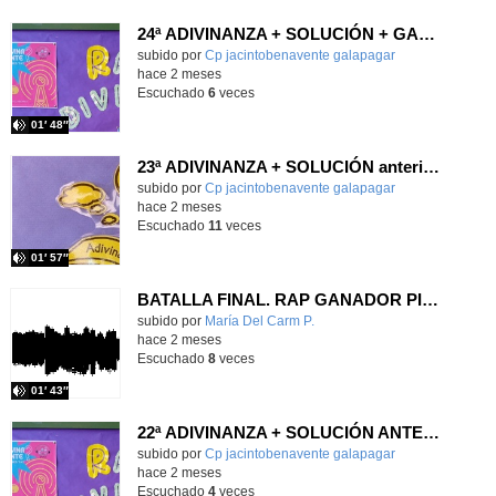
24ª ADIVINANZA + SOLUCIÓN + GANADORES
Contenido educativo.
subido por
Cp jacintobenavente galapagar
-
hace 2 meses
Escuchado
6
veces
01′ 48″
23ª ADIVINANZA + SOLUCIÓN anterior + GANADORES
Contenido educativo.
subido por
Cp jacintobenavente galapagar
-
hace 2 meses
Escuchado
11
veces
01′ 57″
BATALLA FINAL. RAP GANADOR PIEDRALAVES
Contenido educativo.
subido por
María Del Carm P.
-
hace 2 meses
Escuchado
8
veces
01′ 43″
22ª ADIVINANZA + SOLUCIÓN ANTERIOR + GANADORES
Contenido educativo.
subido por
Cp jacintobenavente galapagar
-
hace 2 meses
Escuchado
4
veces