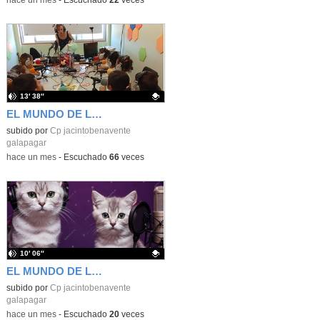
-
hace un mes
-
Escuchado
22
veces
13′ 38″
EL MUNDO DE LAS MARIQUITAS, por Infantil 3 años
Contenido educativo.
subido por
Cp jacintobenavente
galapagar
-
hace un mes
-
Escuchado
66
veces
10′ 06″
EL MUNDO DE LOS GATOS 2ª PARTE
Contenido educativo.
subido por
Cp jacintobenavente
galapagar
-
hace un mes
-
Escuchado
20
veces