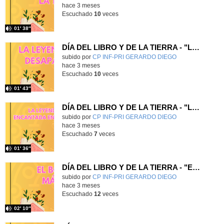
hace 3 meses
Escuchado
10
veces
01′ 38″
DÍA DEL LIBRO Y DE LA TIERRA - "LA LEYENDA DE LOS DESAPARECIDOS"
Contenido educativo.
subido por
CP INF-PRI GERARDO DIEGO
-
hace 3 meses
Escuchado
10
veces
01′ 43″
DÍA DEL LIBRO Y DE LA TIERRA - "LA LEYENDA DE LA CASA ENCANTADA EN MEDIO DEL BOSQUE"
Contenido educativo.
subido por
CP INF-PRI GERARDO DIEGO
-
hace 3 meses
Escuchado
7
veces
01′ 36″
DÍA DEL LIBRO Y DE LA TIERRA - "EL BOSQUE MÁGICO"
Contenido educativo.
subido por
CP INF-PRI GERARDO DIEGO
-
hace 3 meses
Escuchado
12
veces
02′ 10″