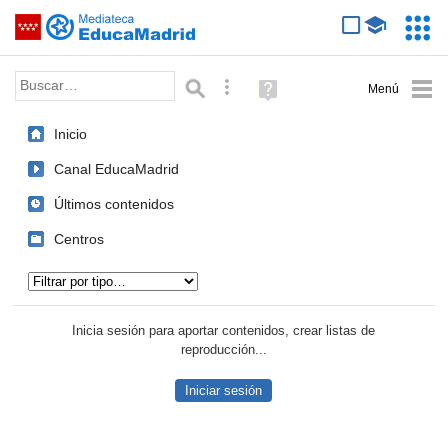
Mediateca de EducaMadrid
Saltar navegación
Servic
Educa
Palabra o frase:
Búsqueda avanzada
Ayuda
(en
ventana
Inicio
nueva)
Canal EducaMadrid
Últimos contenidos
Centros
Tipo de contenido:
Inicia sesión para aportar contenidos, crear listas de
reproducción...
Iniciar sesión