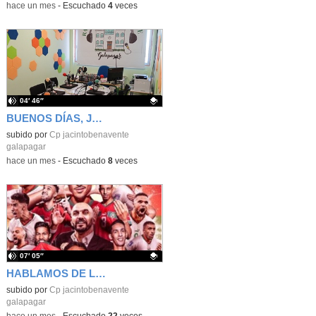
-
hace un mes
-
Escuchado
4
veces
04′ 46″
BUENOS DÍAS, JACINTO BENAVENTE: viernes, 19 de junio de 2026
Contenido educativo.
subido por
Cp jacintobenavente
galapagar
-
hace un mes
-
Escuchado
8
veces
07′ 05″
HABLAMOS DE LA SELECCIÓN DE MARRUECOS
Contenido educativo.
subido por
Cp jacintobenavente
galapagar