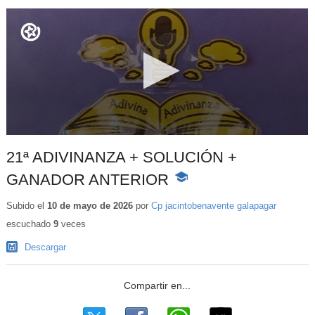
21ª ADIVINANZA + SOLUCIÓN +
GANADOR ANTERIOR
-
Contenido
educativo
Subido el
10 de mayo de 2026
por
Cp jacintobenavente galapagar
escuchado
9
veces
Descargar