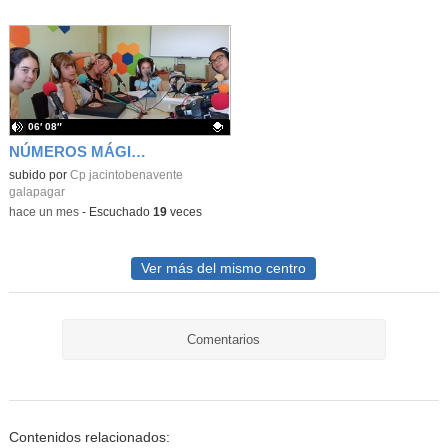
06′ 08″
NÚMEROS MÁGICOS
Contenido educativo.
subido por
Cp jacintobenavente
galapagar
-
hace un mes
-
Escuchado
19
veces
Ver más del mismo centro
Comentarios
Contenidos relacionados: