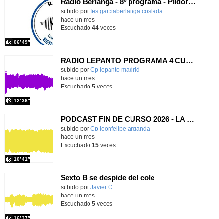
Radio Berlanga - 8º programa - Píldora filosófica
Contenido educativo.
subido por
Ies garciaberlanga coslada
-
hace un mes
Escuchado
44
veces
06′ 49″
RADIO LEPANTO PROGRAMA 4 CURSO 25-26
Contenido educativo.
subido por
Cp lepanto madrid
-
hace un mes
Escuchado
5
veces
12′ 36″
PODCAST FIN DE CURSO 2026 - LA LEONERA
subido por
Cp leonfelipe arganda
-
hace un mes
Escuchado
15
veces
10′ 41″
Sexto B se despide del cole
Contenido educativo.
subido por
Javier C.
-
hace un mes
Escuchado
5
veces
16′ 37″