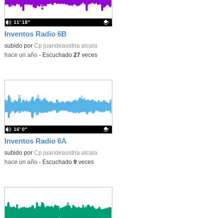
11′ 18″
Inventos Radio 6B
Contenido educativo.
subido por
Cp juandeaustria alcala
-
hace un año
-
Escuchado
27
veces
16′ 0″
Inventos Radio 6A
Contenido educativo.
subido por
Cp juandeaustria alcala
-
hace un año
-
Escuchado
9
veces