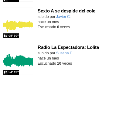
Sexto A se despide del cole
Contenido educativo.
subido por
Javier C.
-
hace un mes
Escuchado
6
veces
05′ 50″
Radio La Espectadora: Lolita
Contenido educativo.
subido por
Susana F.
-
hace un mes
Escuchado
10
veces
54′ 49″