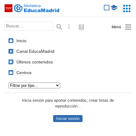
Mediateca de EducaMadrid
Saltar navegación
Servic
Educa
Palabra o frase:
Búsqueda avanzada
Ayuda
(en
ventana
Inicio
nueva)
Canal EducaMadrid
Últimos contenidos
Centros
Tipo de contenido:
Inicia sesión para aportar contenidos, crear listas de
reproducción...
Iniciar sesión