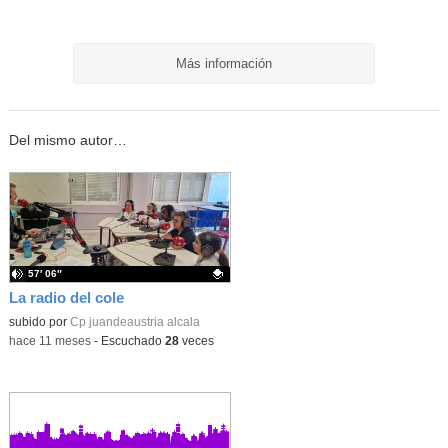
Más información
Del mismo autor…
57′ 06″
La radio del cole
Contenido educativo.
subido por
Cp juandeaustria alcala
-
hace 11 meses
-
Escuchado
28
veces