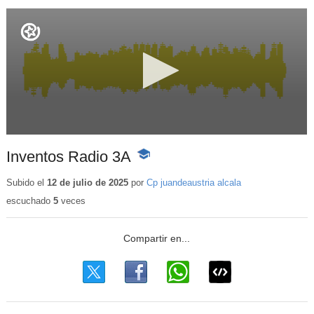
Inventos Radio 3A
-
Contenido
educativo
Subido el
12 de julio de 2025
por
Cp juandeaustria alcala
escuchado
5
veces