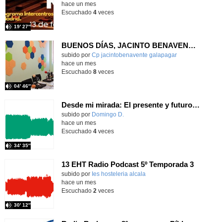
hace un mes
Escuchado
4
veces
19′ 27″
BUENOS DÍAS, JACINTO BENAVENTE: viernes, 19 de junio de 2026
Contenido educativo.
subido por
Cp jacintobenavente galapagar
-
hace un mes
Escuchado
8
veces
04′ 46″
Desde mi mirada: El presente y futuro del Aula TEA
Contenido educativo.
subido por
Domingo D.
-
hace un mes
Escuchado
4
veces
34′ 35″
13 EHT Radio Podcast 5º Temporada 3
Contenido educativo.
subido por
Ies hosteleria alcala
-
hace un mes
Escuchado
2
veces
30′ 12″