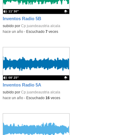
11′ 30″
Inventos Radio 5B
Contenido educativo.
subido por
Cp juandeaustria alcala
-
hace un año
-
Escuchado
7
veces
08′ 25″
Inventos Radio 5A
Contenido educativo.
subido por
Cp juandeaustria alcala
-
hace un año
-
Escuchado
16
veces