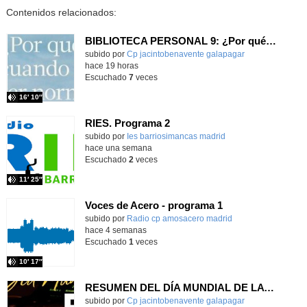
Contenidos relacionados:
BIBLIOTECA PERSONAL 9: ¿Por qué ser feliz cuando puedes ser normal?
Contenido educativo.
subido por
Cp jacintobenavente galapagar
-
hace 19 horas
Escuchado
7
veces
16′ 10″
RIES. Programa 2
Contenido educativo.
subido por
Ies barriosimancas madrid
-
hace una semana
Escuchado
2
veces
11′ 25″
Voces de Acero - programa 1
Contenido educativo.
subido por
Radio cp amosacero madrid
-
hace 4 semanas
Escuchado
1
veces
10′ 17″
RESUMEN DEL DÍA MUNDIAL DE LA RADIO Y LA I.A. PROGRAMA COLABORATIVO
Contenido educativo.
subido por
Cp jacintobenavente galapagar
-