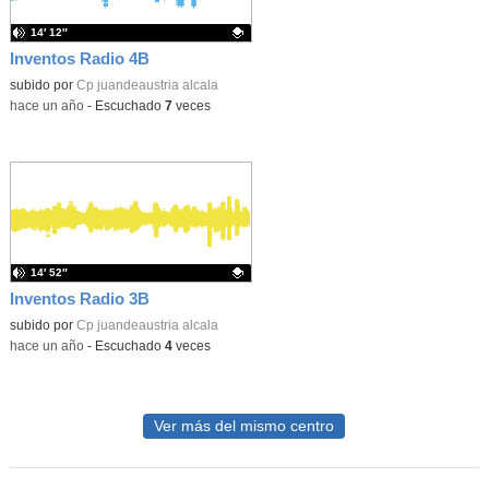
14′ 12″
Inventos Radio 4B
Contenido educativo.
subido por
Cp juandeaustria alcala
-
hace un año
-
Escuchado
7
veces
14′ 52″
Inventos Radio 3B
Contenido educativo.
subido por
Cp juandeaustria alcala
-
hace un año
-
Escuchado
4
veces
Ver más del mismo centro