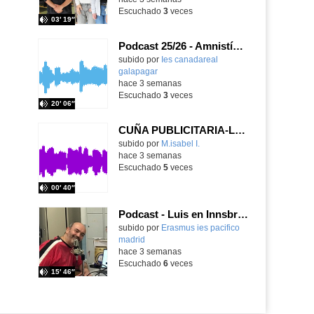
Escuchado
3
veces
03′ 19″
Podcast 25/26 - Amnistía Internacional
subido por
Ies canadareal
galapagar
-
hace 3 semanas
Escuchado
3
veces
20′ 06″
CUÑA PUBLICITARIA-LOS TRES CERDITOS
Contenido educativo.
subido por
M.isabel I.
-
hace 3 semanas
Escuchado
5
veces
00′ 40″
Podcast - Luis en Innsbruck
subido por
Erasmus ies pacifico
madrid
-
hace 3 semanas
Escuchado
6
veces
15′ 46″