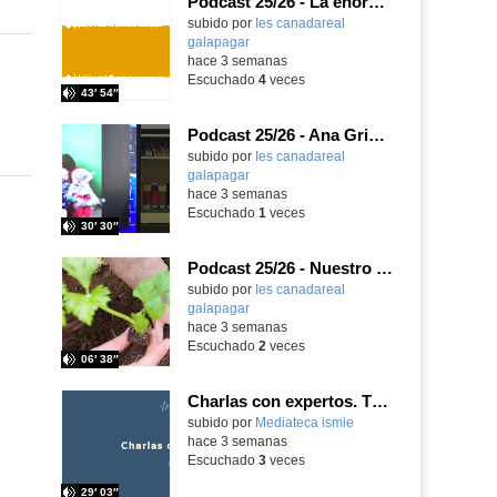
Podcast 25/26 - La enorme responsabilidad de ser juez
subido por
Ies canadareal
galapagar
-
hace 3 semanas
Escuchado
4
veces
43′ 54″
Podcast 25/26 - Ana Griott y los cuentos de las voces olvidadas
subido por
Ies canadareal
galapagar
-
hace 3 semanas
Escuchado
1
veces
30′ 30″
Podcast 25/26 - Nuestro huerto escolar
subido por
Ies canadareal
galapagar
-
hace 3 semanas
Escuchado
2
veces
06′ 38″
Charlas con expertos. T1, E5. David-Li Ilundáin Reviriego
subido por
Mediateca ismie
-
hace 3 semanas
Escuchado
3
veces
29′ 03″