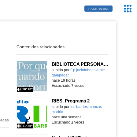
Servic
Iniciar sesión
Educa
Contenidos relacionados:
BIBLIOTECA PERSONAL 9: ¿Por qué ser feliz cuando puedes ser normal?
Contenido educativo.
subido por
Cp jacintobenavente
galapagar
-
hace 19 horas
Escuchado
7
veces
16′ 10″
RIES. Programa 2
Contenido educativo.
subido por
Ies barriosimancas
madrid
-
hace una semana
eces
Escuchado
2
veces
11′ 25″