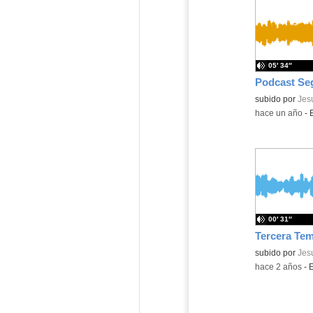
05′ 34″
Contenido educ
subido por
Jes
-
hace un año
-
00′ 31″
Contenido educ
subido por
Jes
-
hace 2 años
-