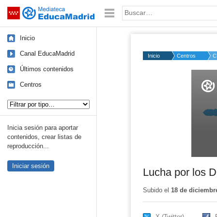
Mediateca de EducaMadrid
Saltar navegación
Palabra o frase:
Inicio
Canal EducaMadrid
Inicio
Centros
C
Últimos contenidos
Volume
50%
Centros
Tipo de contenido:
Inicia sesión para aportar
contenidos, crear listas de
reproducción...
Iniciar sesión
Lucha por los D
Subido el
18 de diciembr
X (Twitter)