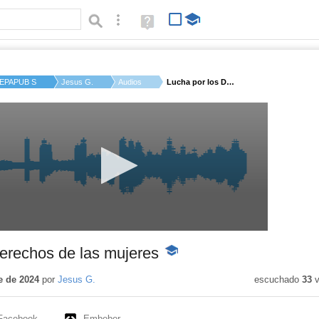
Búsqueda avanzada
Ayuda
(en
ventana
nueva)
EPAPUB SAN SEBASTIÁ...
Jesus G.
Audios
Lucha por los Derech...
erechos de las mujeres
-
Contenido
educativo
e de 2024
por
Jesus G.
escuchado
33
v
Facebook
Embeber