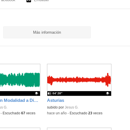
Más información
04′ 28″
Presentación Modalidad a Distancia
Asturias
ativo.
us G.
Contenido educativo.
subido por
Jesus G.
-
Escuchado
67
veces
-
hace un año
-
Escuchado
23
veces