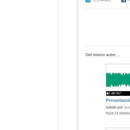
Del mismo autor…
08′ 01″
Contenido educ
subido por
Jes
-
hace 11 meses