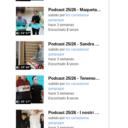
Podcast 25/26 - Maquetas sobre el feudalismo
subido por
Ies canadareal
galapagar
-
hace 3 semanas
Escuchado
2
veces
04′ 57″
Podcast 25/26 - Sandra Gómez, campeona de Enduro
subido por
Ies canadareal
galapagar
-
hace 3 semanas
Escuchado
3
veces
29′ 40″
Podcast 25/26 - Tenemos nueva profesora de Griego ¿Conoces a María Eugenia?
subido por
Ies canadareal
galapagar
-
hace 3 semanas
Escuchado
3
veces
05′ 17″
Podcast 25/26 - I nostri amici italiani
subido por
Ies canadareal
galapagar
-
hace 3 semanas