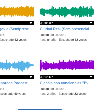
04′ 03″
Podcast Segovia (Semipresencial Nivel I)
Ciudad Real (Semipresencial Nivel I)
ativo.
us G.
Contenido educativo.
subido por
Jesus G.
Escuchado
42
veces
-
hace un año
-
Escuchado
32
veces
10′ 47″
Tercera Temporada Podcast CEPA San Sebastián de los Reyes
Ciencia con conciencias "Evolución de Fuentes de Energía"
ativo.
us G.
Contenido educativo.
subido por
Jesus G.
Escuchado
40
veces
-
hace 2 años
-
Escuchado
23
veces