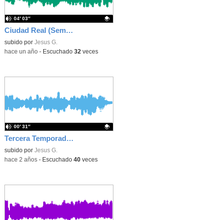
04′ 03″
Ciudad Real (Semipresencial Nivel I)
Contenido educativo.
subido por
Jesus G.
-
hace un año
-
Escuchado
32
veces
00′ 31″
Tercera Temporada Podcast CEPA San Sebastián de los Reyes
Contenido educativo.
subido por
Jesus G.
-
hace 2 años
-
Escuchado
40
veces