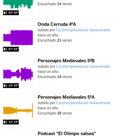
Escuchado
14
veces
05′ 50″
Onda Cerruda 4ºA
Contenido educativo.
subido por
Cp principeasturias navacerrada
-
hace un año
Escuchado
21
veces
07′ 02″
Personajes Medievales 5ºB
Contenido educativo.
subido por
Cp principeasturias navacerrada
-
hace un año
Escuchado
14
veces
14′ 20″
Personajes Mediavales 5ºA
Contenido educativo.
subido por
Cp principeasturias navacerrada
-
hace un año
Escuchado
18
veces
13′ 23″
Podcast "El Olimpo salsea"