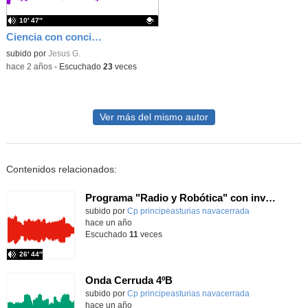
10′ 47″
Ciencia con conciencias "Evolución de Fuentes de Energía"
Contenido educativo.
subido por
Jesus G.
-
hace 2 años
-
Escuchado
23
veces
Ver más del mismo autor
Contenidos relacionados:
Programa "Radio y Robótica" con invitados especiales
Contenido educativo.
subido por
Cp principeasturias navacerrada
-
hace un año
Escuchado
11
veces
26′ 44″
Onda Cerruda 4ºB
Contenido educativo.
subido por
Cp principeasturias navacerrada
-
hace un año