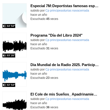
Especial 7M:Deportistas famosas españolas.
Contenido educativo.
subido por
Cp principeasturias navacerrada
-
hace un año
Escuchado
45
veces
04′ 54″
Programa "Día del Libro 2024"
Contenido educativo.
subido por
Cp principeasturias navacerrada
-
hace un año
Escuchado
31
veces
03′ 26″
Dia Mundial de la Radio 2025. Participación red de radios escolares
Contenido educativo.
subido por
Cp principeasturias navacerrada
-
hace un año
Escuchado
23
veces
02′ 54″
El Cole de mis Sueños_ Apadrinamiento Infantil 5º Primaria a Infantil 5 Años
Contenido educativo.
subido por
Cp principeasturias navacerrada
-
hace un año
Escuchado
36
veces