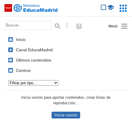
Mediateca de EducaMadrid
Saltar navegación
Servic
Educa
Palabra o frase:
Búsqueda avanzada
Ayuda
(en
ventana
Inicio
nueva)
Canal EducaMadrid
Últimos contenidos
Centros
Tipo de contenido:
Inicia sesión para aportar contenidos, crear listas de
reproducción...
Iniciar sesión