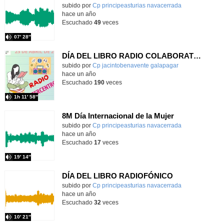
Contenido educativo.
subido por
Cp principeasturias navacerrada
-
hace un año
Escuchado
49
veces
07′ 28″
DÍA DEL LIBRO RADIO COLABORATIVA INTERCENTROS
Contenido educativo.
subido por
Cp jacintobenavente galapagar
-
hace un año
Escuchado
190
veces
1h 11′ 58″
8M Día Internacional de la Mujer
Contenido educativo.
subido por
Cp principeasturias navacerrada
-
hace un año
Escuchado
17
veces
19′ 14″
DÍA DEL LIBRO RADIOFÓNICO
Contenido educativo.
subido por
Cp principeasturias navacerrada
-
hace un año
Escuchado
32
veces
10′ 21″