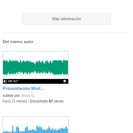
Más información
Del mismo autor…
08′ 01″
Presentación Modalidad a Distancia
Contenido educativo.
subido por
Jesus G.
-
hace 11 meses
-
Escuchado
67
veces