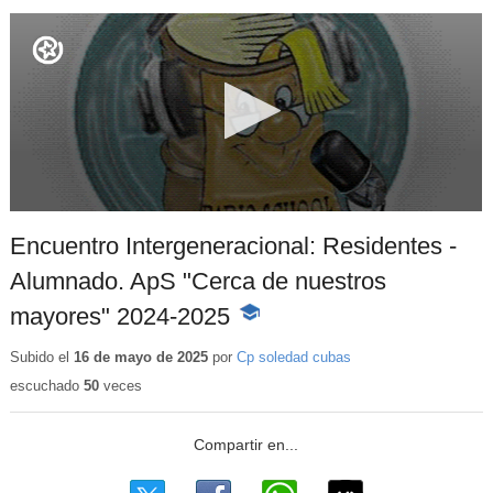
Encuentro Intergeneracional: Residentes -
Alumnado. ApS "Cerca de nuestros
mayores" 2024-2025
-
Contenido
educativo
Subido el
16 de mayo de 2025
por
Cp soledad cubas
escuchado
50
veces