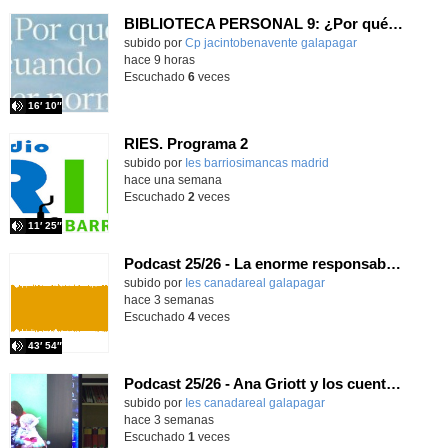
BIBLIOTECA PERSONAL 9: ¿Por qué ser feliz cuando puedes ser normal?
Contenido educativo.
subido por
Cp jacintobenavente galapagar
-
hace 9 horas
Escuchado
6
veces
16′ 10″
RIES. Programa 2
Contenido educativo.
subido por
Ies barriosimancas madrid
-
hace una semana
Escuchado
2
veces
11′ 25″
Podcast 25/26 - La enorme responsabilidad de ser juez
subido por
Ies canadareal galapagar
-
hace 3 semanas
Escuchado
4
veces
43′ 54″
Podcast 25/26 - Ana Griott y los cuentos de las voces olvidadas
subido por
Ies canadareal galapagar
-
hace 3 semanas
Escuchado
1
veces