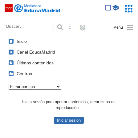
Mediateca de EducaMadrid
Saltar navegación
Servic
Educa
Palabra o frase:
Búsqueda avanzada
Ayuda
(en
ventana
Inicio
nueva)
Canal EducaMadrid
Últimos contenidos
Centros
Tipo de contenido:
Inicia sesión para aportar contenidos, crear listas de
reproducción...
Iniciar sesión