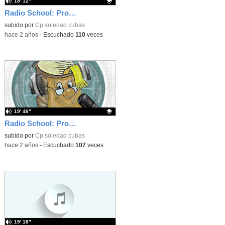
18′ 12″
Radio School: Programa de Radio "El sitio de mi recreo" 2
Contenido educativo.
subido por
Cp soledad cubas
-
hace 2 años
-
Escuchado
110
veces
19′ 46″
Radio School: Programa de radio "El sitio de mi recreo" 1
Contenido educativo.
subido por
Cp soledad cubas
-
hace 2 años
-
Escuchado
107
veces
19′ 18″