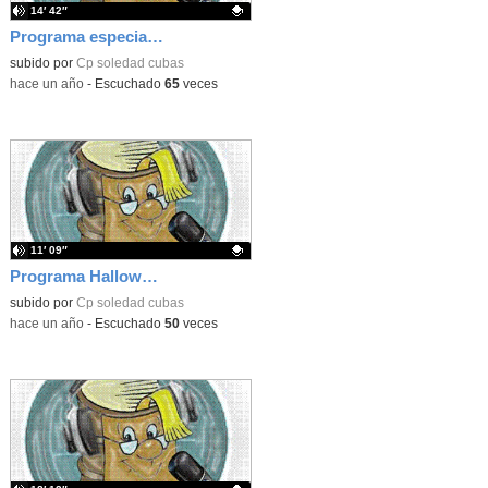
14′ 42″
Programa especial de Radio sobre Convivencia en el C.E.I.P. Bilingüe "Ntra. Sra. de la Soledad".
Contenido educativo.
subido por
Cp soledad cubas
-
hace un año
-
Escuchado
65
veces
11′ 09″
Programa Halloween Octubre 2024: Radio School
Contenido educativo.
subido por
Cp soledad cubas
-
hace un año
-
Escuchado
50
veces