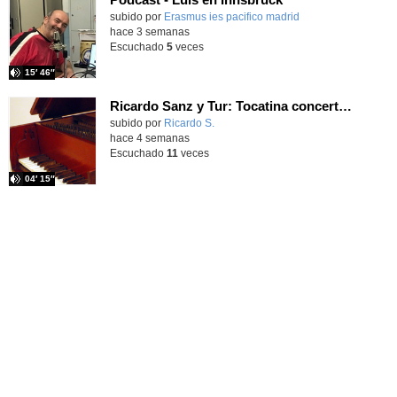
subido por
Erasmus ies pacifico madrid
-
hace 3 semanas
Escuchado
5
veces
15′ 46″
Ricardo Sanz y Tur: Tocatina concertante al aire español
subido por
Ricardo S.
-
hace 4 semanas
Escuchado
11
veces
04′ 15″