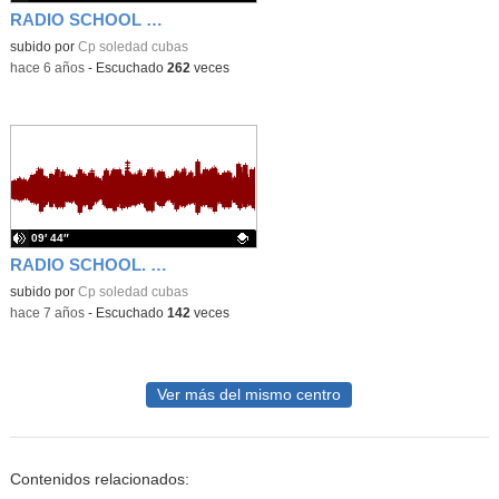
RADIO SCHOOL PROGRAMA 003 10-03-2020
subido por
Cp soledad cubas
-
hace 6 años
-
Escuchado
262
veces
09′ 44″
RADIO SCHOOL. ENTREVISTA A ESTRELLA ORTIZ FEBRERO 2020
Contenido educativo.
subido por
Cp soledad cubas
-
hace 7 años
-
Escuchado
142
veces
Ver más del mismo centro
Contenidos relacionados: