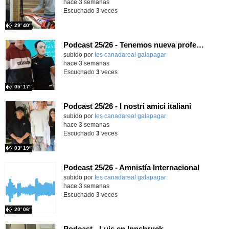
hace 3 semanas
Escuchado
3
veces
29′ 40″
Podcast 25/26 - Tenemos nueva profesora de Griego ¿Conoces a María Eugenia?
subido por
Ies canadareal galapagar
-
hace 3 semanas
Escuchado
3
veces
05′ 17″
Podcast 25/26 - I nostri amici italiani
subido por
Ies canadareal galapagar
-
hace 3 semanas
Escuchado
3
veces
03′ 19″
Podcast 25/26 - Amnistía Internacional
subido por
Ies canadareal galapagar
-
hace 3 semanas
Escuchado
3
veces
20′ 06″
Podcast - Luis en Innsbruck