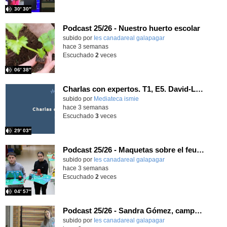
30′ 30″
Podcast 25/26 - Nuestro huerto escolar
subido por
Ies canadareal galapagar
-
hace 3 semanas
Escuchado
2
veces
06′ 38″
Charlas con expertos. T1, E5. David-Li Ilundáin Reviriego
subido por
Mediateca ismie
-
hace 3 semanas
Escuchado
3
veces
29′ 03″
Podcast 25/26 - Maquetas sobre el feudalismo
subido por
Ies canadareal galapagar
-
hace 3 semanas
Escuchado
2
veces
04′ 57″
Podcast 25/26 - Sandra Gómez, campeona de Enduro
subido por
Ies canadareal galapagar
-