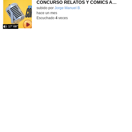
CONCURSO RELATOS Y COMICS AMPA CEIP PRÍNCIPE FELIPE
Contenido educativo.
subido por
Jorge Manuel B.
-
hace un mes
Escuchado
4
veces
17′ 08″