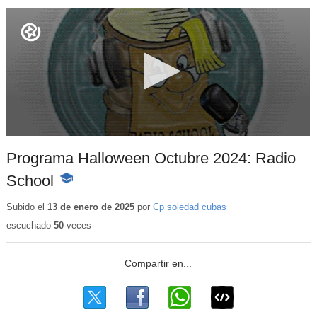
Programa Halloween Octubre 2024: Radio
School
-
Contenido
educativo
Subido el
13 de enero de 2025
por
Cp soledad cubas
escuchado
50
veces