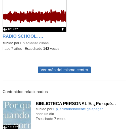
09′ 44″
RADIO SCHOOL. ENTREVISTA A ESTRELLA ORTIZ FEBRERO 2020
Contenido educativo.
subido por
Cp soledad cubas
-
hace 7 años
-
Escuchado
142
veces
Ver más del mismo centro
Contenidos relacionados:
BIBLIOTECA PERSONAL 9: ¿Por qué ser feliz cuando puedes ser normal?
Contenido educativo.
subido por
Cp jacintobenavente galapagar
-
hace un dia
Escuchado
7
veces
16′ 10″