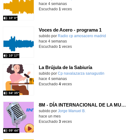
hace 4 semanas
Escuchado
1
veces
10′ 0″
Voces de Acero - programa 1
Contenido educativo.
subido por
Radio cp amosacero madrid
-
hace 4 semanas
Escuchado
1
veces
10′ 17″
La Brújula de la Sabiuría
Contenido educativo.
subido por
Cp navalazarza sanagustin
-
hace 4 semanas
Escuchado
4
veces
04′ 35″
8M - DÍA INTERNACIONAL DE LA MUJER
Contenido educativo.
subido por
Jorge Manuel B.
-
hace un mes
Escuchado
3
veces
09′ 44″