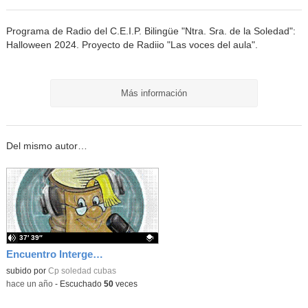
Programa de Radio del C.E.I.P. Bilingüe "Ntra. Sra. de la Soledad":
Halloween 2024. Proyecto de Radiio "Las voces del aula".
Más información
Del mismo autor…
37′ 39″
Encuentro Intergeneracional: Residentes - Alumnado. ApS "Cerca de nuestros mayores" 2024-2025
Contenido educativo.
subido por
Cp soledad cubas
-
hace un año
-
Escuchado
50
veces