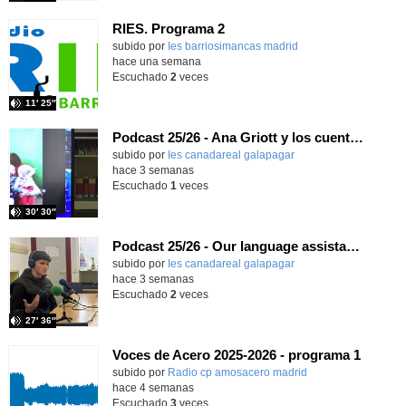
RIES. Programa 2
Contenido educativo.
subido por
Ies barriosimancas madrid
-
hace una semana
Escuchado
2
veces
11′ 25″
Podcast 25/26 - Ana Griott y los cuentos de las voces olvidadas
subido por
Ies canadareal galapagar
-
hace 3 semanas
Escuchado
1
veces
30′ 30″
Podcast 25/26 - Our language assistant Ellie
subido por
Ies canadareal galapagar
-
hace 3 semanas
Escuchado
2
veces
27′ 36″
Voces de Acero 2025-2026 - programa 1
Contenido educativo.
subido por
Radio cp amosacero madrid
-
hace 4 semanas
Escuchado
3
veces