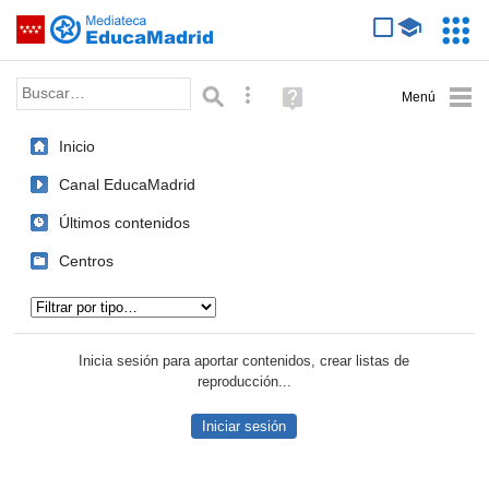
Mediateca de EducaMadrid
Saltar navegación
Servic
Educa
Palabra o frase:
Búsqueda avanzada
Ayuda
(en
ventana
Inicio
nueva)
Canal EducaMadrid
Últimos contenidos
Centros
Tipo de contenido:
Inicia sesión para aportar contenidos, crear listas de
reproducción...
Iniciar sesión