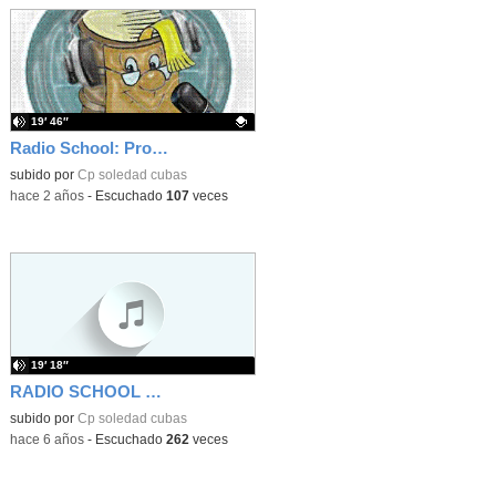
19′ 46″
Radio School: Programa de radio "El sitio de mi recreo" 1
Contenido educativo.
subido por
Cp soledad cubas
-
hace 2 años
-
Escuchado
107
veces
19′ 18″
RADIO SCHOOL PROGRAMA 003 10-03-2020
subido por
Cp soledad cubas
-
hace 6 años
-
Escuchado
262
veces