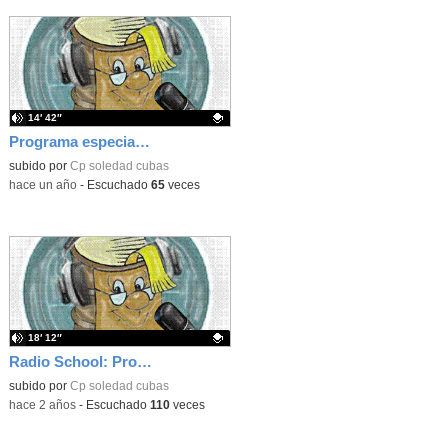
14′ 42″
Programa especial de Radio sobre Convivencia en el C.E.I.P. Bilingüe "Ntra. Sra. de la Soledad".
Contenido educativo.
subido por
Cp soledad cubas
-
hace un año
-
Escuchado
65
veces
18′ 12″
Radio School: Programa de Radio "El sitio de mi recreo" 2
Contenido educativo.
subido por
Cp soledad cubas
-
hace 2 años
-
Escuchado
110
veces