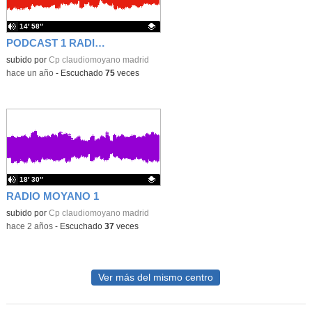
14′ 58″
PODCAST 1 RADIO MOYANO 23-24
Contenido educativo.
subido por
Cp claudiomoyano madrid
-
hace un año
-
Escuchado
75
veces
18′ 30″
RADIO MOYANO 1
Contenido educativo.
subido por
Cp claudiomoyano madrid
-
hace 2 años
-
Escuchado
37
veces
Ver más del mismo centro