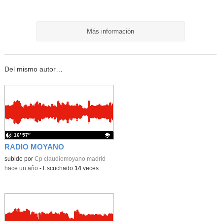
Más información
Del mismo autor…
16′ 57″
RADIO MOYANO
Contenido educativo.
subido por
Cp claudiomoyano madrid
-
hace un año
-
Escuchado
14
veces