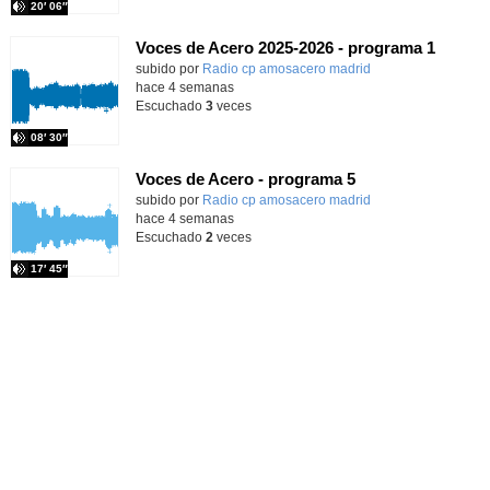
20′ 06″
Voces de Acero 2025-2026 - programa 1
Contenido educativo.
subido por
Radio cp amosacero madrid
-
hace 4 semanas
Escuchado
3
veces
08′ 30″
Voces de Acero - programa 5
Contenido educativo.
subido por
Radio cp amosacero madrid
-
hace 4 semanas
Escuchado
2
veces
17′ 45″