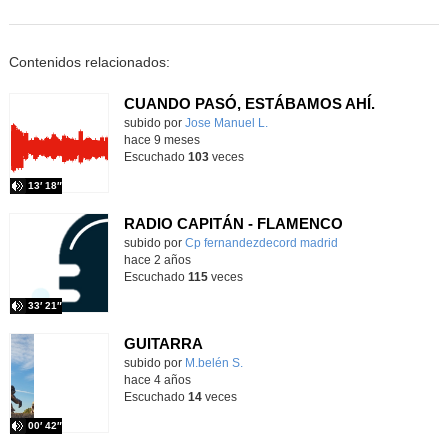
Contenidos relacionados:
CUANDO PASÓ, ESTÁBAMOS AHÍ.
Contenido educativo.
subido por
Jose Manuel L.
-
hace 9 meses
Escuchado
103
veces
13′ 18″
RADIO CAPITÁN - FLAMENCO
Contenido educativo.
subido por
Cp fernandezdecord madrid
-
hace 2 años
Escuchado
115
veces
33′ 21″
GUITARRA
Contenido educativo.
subido por
M.belén S.
-
hace 4 años
Escuchado
14
veces
00′ 42″