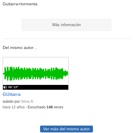
Guitarra+tormenta
Más información
Del mismo autor…
00′ 13″
GUitarra
subido por
Silvia R.
-
hace 12 años
-
Escuchado
148
veces
Ver más del mismo autor