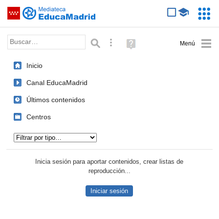
Mediateca de EducaMadrid
Saltar navegación
Servic
Educa
Palabra o frase:
Búsqueda avanzada
Ayuda
(en
ventana
Inicio
nueva)
Canal EducaMadrid
Últimos contenidos
Centros
Tipo de contenido:
Inicia sesión para aportar contenidos, crear listas de
reproducción...
Iniciar sesión