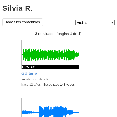
Silvia R.
audios
Tipo de contenido:
Todos los contenidos
2
resultados (página
1
de
1
)
00′ 13″
GUitarra
subido por
Silvia R.
-
hace 12 años
-
Escuchado
148
veces