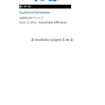
00′ 42″
Guitarra+tormenta
subido por
Silvia R.
-
hace 12 años
-
Escuchado
174
veces
2
resultados (página
1
de
1
)