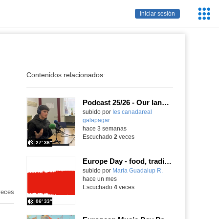
Servic
Iniciar sesión
Educa
Contenidos relacionados:
Podcast 25/26 - Our language assistant Ellie
subido por
Ies canadareal
galapagar
-
hace 3 semanas
Escuchado
2
veces
27′ 36″
Europe Day - food, traditions and cultures
Contenido educativo.
subido por
Maria Guadalup R.
-
hace un mes
Escuchado
4
veces
eces
06′ 33″