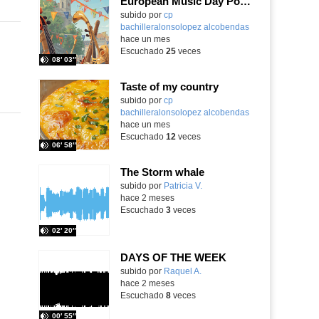
European Music Day Podcast
Contenido educativo.
subido por
cp
bachilleralonsolopez alcobendas
-
hace un mes
Escuchado
25
veces
08′ 03″
Taste of my country
Contenido educativo.
subido por
cp
bachilleralonsolopez alcobendas
-
hace un mes
Escuchado
12
veces
06′ 58″
The Storm whale
Contenido educativo.
subido por
Patricia V.
-
hace 2 meses
Escuchado
3
veces
02′ 20″
DAYS OF THE WEEK
Contenido educativo.
subido por
Raquel A.
-
hace 2 meses
Escuchado
8
veces
00′ 55″