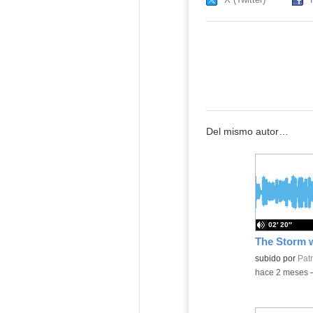
Del mismo autor…
02′ 20″
The Storm 
Contenido educ
subido por
Patr
-
hace 2 meses