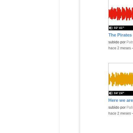
02′ 41″
The Pirates
Contenido educ
subido por
Patr
-
hace 2 meses
04′ 24″
Here we are
Contenido educ
subido por
Patr
-
hace 2 meses