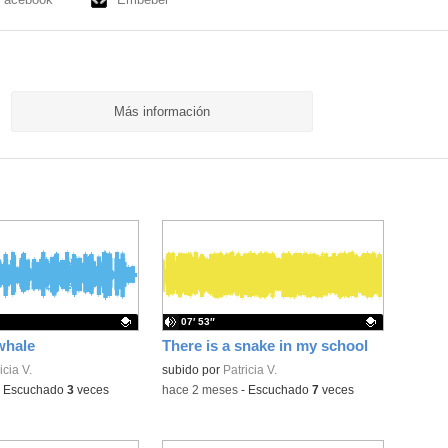
Más información
07′ 53″
whale
There is a snake in my school
ativo.
icia V.
Contenido educativo.
subido por
Patricia V.
-
Escuchado
3
veces
-
hace 2 meses
-
Escuchado
7
veces