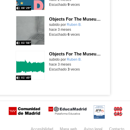
Escuchado
9
veces
06′ 29″
Objects For The Museum: The Laptop
Contenido educativo.
subido por
Ruben B.
-
hace 3 meses
Escuchado
6
veces
01′ 56″
Objects For The Museum: The Telephone
Contenido educativo.
subido por
Ruben B.
-
hace 3 meses
Escuchado
3
veces
01′ 40″
Certificación
Buzón
de
anónimo
Accesibilidad
Mapa
web
Aviso
legal
Contacto