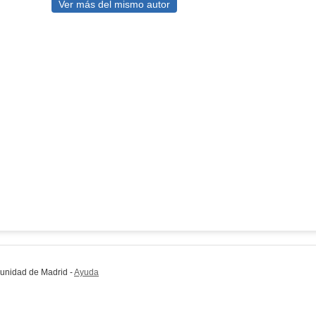
Ver más del mismo autor
munidad de Madrid
-
Ayuda
(en ventana nueva)