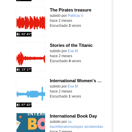
The Pirates treasure
Contenido educativo.
subido por
Patricia V.
-
hace 2 meses
Escuchado
3
veces
02′ 41″
Stories of the Titanic
Contenido educativo.
subido por
Eva M.
-
hace 2 meses
Escuchado
4
veces
13′ 17″
International Women's Day
Contenido educativo.
subido por
Eva M.
-
hace 2 meses
Escuchado
1
veces
07′ 42″
International Book Day
Contenido educativo.
subido por
cp
bachilleralonsolopez alcobendas
-
hace 2 meses