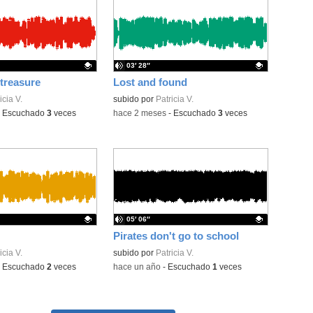
03′ 28″
 treasure
Lost and found
ativo.
icia V.
Contenido educativo.
subido por
Patricia V.
-
Escuchado
3
veces
-
hace 2 meses
-
Escuchado
3
veces
05′ 06″
Pirates don't go to school
ativo.
icia V.
Contenido educativo.
subido por
Patricia V.
-
Escuchado
2
veces
-
hace un año
-
Escuchado
1
veces