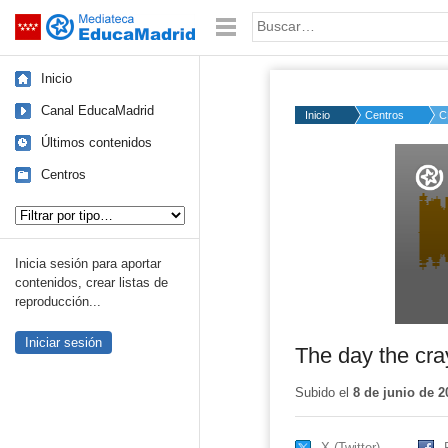
Mediateca de EducaMadrid
Saltar navegación
Palabra o frase:
Inicio
Canal EducaMadrid
Inicio
Centros
C
Últimos contenidos
Volume
50%
Centros
Tipo de contenido:
Inicia sesión para aportar
contenidos, crear listas de
reproducción...
Iniciar sesión
The day the cra
Subido el
8 de junio de 2
X (Twitter)