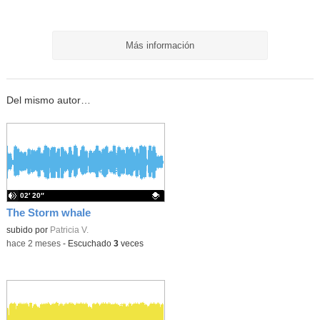
Más información
Del mismo autor…
02′ 20″
The Storm whale
Contenido educativo.
subido por
Patricia V.
-
hace 2 meses
-
Escuchado
3
veces