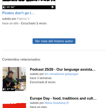
05′ 06″
Pirates don't go to school
Contenido educativo.
subido por
Patricia V.
-
hace un año
-
Escuchado
1
veces
Ver más del mismo autor
Contenidos relacionados:
Podcast 25/26 - Our language assistant Ellie
subido por
Ies canadareal galapagar
-
hace 3 semanas
Escuchado
2
veces
27′ 36″
Europe Day - food, traditions and cultures
Contenido educativo.
subido por
Maria Guadalup R.
-
hace un mes