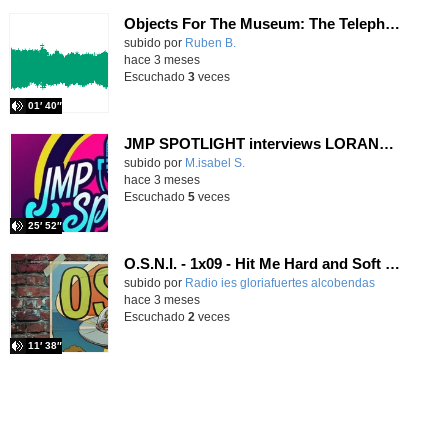
Objects For The Museum: The Telephone
Contenido educativo.
subido por
Ruben B.
-
hace 3 meses
Escuchado
3
veces
01′ 40″
JMP SPOTLIGHT interviews LORANCA ON AIR CREW in their studio
Contenido educativo.
subido por
M.isabel S.
-
hace 3 meses
Escuchado
5
veces
25′ 52″
O.S.N.I. - 1x09 - Hit Me Hard and Soft de Billie Eilish (2024)
subido por
Radio ies gloriafuertes alcobendas
-
hace 3 meses
Escuchado
2
veces
11′ 38″