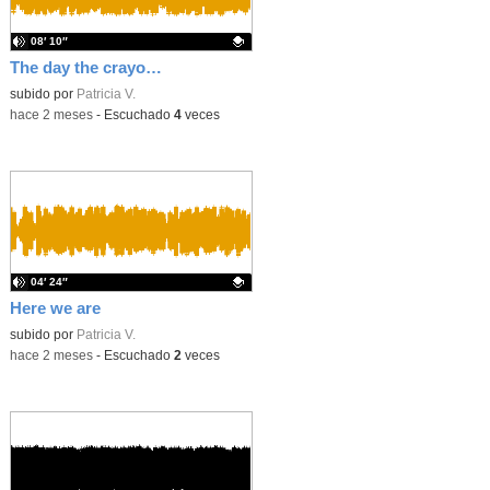
08′ 10″
The day the crayons quit
Contenido educativo.
subido por
Patricia V.
-
hace 2 meses
-
Escuchado
4
veces
04′ 24″
Here we are
Contenido educativo.
subido por
Patricia V.
-
hace 2 meses
-
Escuchado
2
veces