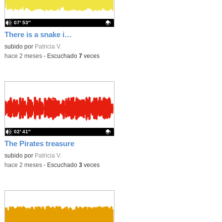
07′ 53″
There is a snake in my school
Contenido educativo.
subido por
Patricia V.
-
hace 2 meses
-
Escuchado
7
veces
02′ 41″
The Pirates treasure
Contenido educativo.
subido por
Patricia V.
-
hace 2 meses
-
Escuchado
3
veces