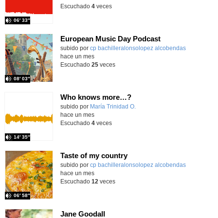
Escuchado
4
veces
06′ 33″
European Music Day Podcast
Contenido educativo.
subido por
cp bachilleralonsolopez alcobendas
-
hace un mes
Escuchado
25
veces
08′ 03″
Who knows more…?
Contenido educativo.
subido por
María Trinidad O.
-
hace un mes
Escuchado
4
veces
14′ 35″
Taste of my country
Contenido educativo.
subido por
cp bachilleralonsolopez alcobendas
-
hace un mes
Escuchado
12
veces
06′ 58″
Jane Goodall