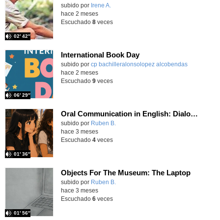
Contenido educativo.
subido por
Irene A.
-
hace 2 meses
Escuchado
8
veces
02′ 42″
International Book Day
Contenido educativo.
subido por
cp bachilleralonsolopez alcobendas
-
hace 2 meses
Escuchado
9
veces
06′ 29″
Oral Communication in English: Dialogue Strategies - Beachtime
Contenido educativo.
subido por
Ruben B.
-
hace 3 meses
Escuchado
4
veces
01′ 36″
Objects For The Museum: The Laptop
Contenido educativo.
subido por
Ruben B.
-
hace 3 meses
Escuchado
6
veces
01′ 56″