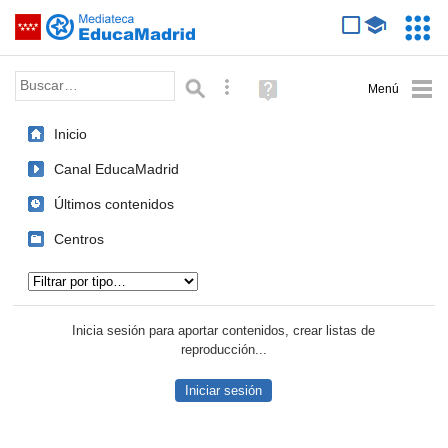
Mediateca de EducaMadrid
Saltar navegación
Servic
Educa
Palabra o frase:
Búsqueda avanzada
Ayuda
(en
ventana
Inicio
nueva)
Canal EducaMadrid
Últimos contenidos
Centros
Tipo de contenido:
Inicia sesión para aportar contenidos, crear listas de
reproducción...
Iniciar sesión