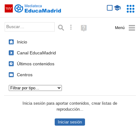
Mediateca de EducaMadrid
Saltar navegación
Servic
Educa
Palabra o frase:
Búsqueda avanzada
Ayuda
(en
ventana
Inicio
nueva)
Canal EducaMadrid
Últimos contenidos
Centros
Tipo de contenido:
Inicia sesión para aportar contenidos, crear listas de
reproducción...
Iniciar sesión