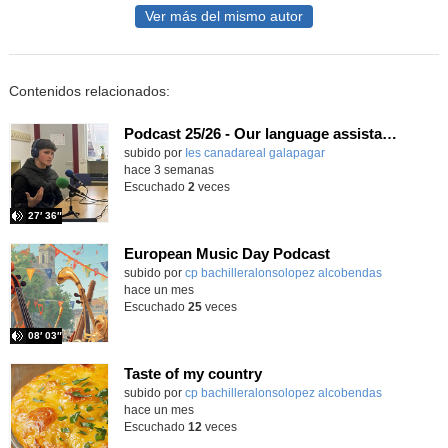
Ver más del mismo autor
Contenidos relacionados:
Podcast 25/26 - Our language assistant Ellie
subido por
Ies canadareal galapagar
-
hace 3 semanas
Escuchado
2
veces
27′ 36″
European Music Day Podcast
Contenido educativo.
subido por
cp bachilleralonsolopez alcobendas
-
hace un mes
Escuchado
25
veces
08′ 03″
Taste of my country
Contenido educativo.
subido por
cp bachilleralonsolopez alcobendas
-
hace un mes
Escuchado
12
veces