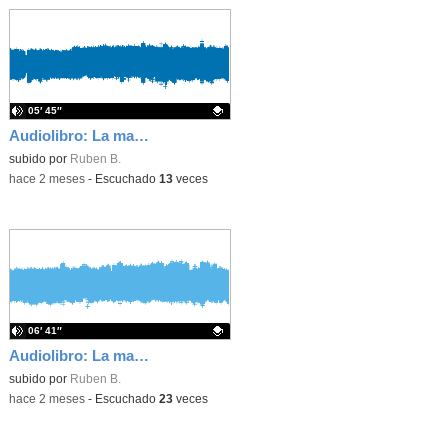
05′ 45″
Audiolibro: La marca, capítulo 2
Contenido educativo.
subido por
Ruben B.
-
hace 2 meses
-
Escuchado
13
veces
06′ 41″
Audiolibro: La marca, capítulo 1
Contenido educativo.
subido por
Ruben B.
-
hace 2 meses
-
Escuchado
23
veces