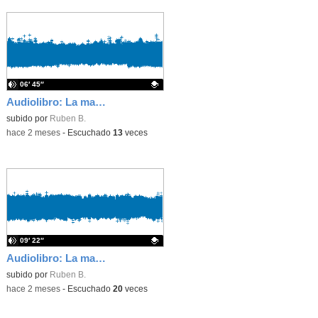
06′ 45″
Audiolibro: La marca, capítulo 4 y epílogo
Contenido educativo.
subido por
Ruben B.
-
hace 2 meses
-
Escuchado
13
veces
09′ 22″
Audiolibro: La marca, capítulo 3
Contenido educativo.
subido por
Ruben B.
-
hace 2 meses
-
Escuchado
20
veces