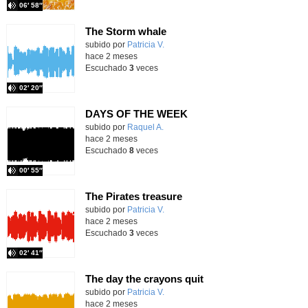
06′ 58″
The Storm whale
Contenido educativo.
subido por
Patricia V.
-
hace 2 meses
Escuchado
3
veces
02′ 20″
DAYS OF THE WEEK
Contenido educativo.
subido por
Raquel A.
-
hace 2 meses
Escuchado
8
veces
00′ 55″
The Pirates treasure
Contenido educativo.
subido por
Patricia V.
-
hace 2 meses
Escuchado
3
veces
02′ 41″
The day the crayons quit
Contenido educativo.
subido por
Patricia V.
-
hace 2 meses