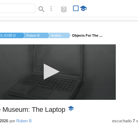
Búsqueda avanzada
Ayuda
(en
ventana
nueva)
ES JOSÉ DE CHURRIGU...
Ruben B.
Audios
Objects For The Muse...
e Museum: The Laptop
-
Contenido
educativo
2026
por
Ruben B.
escuchado
7
v