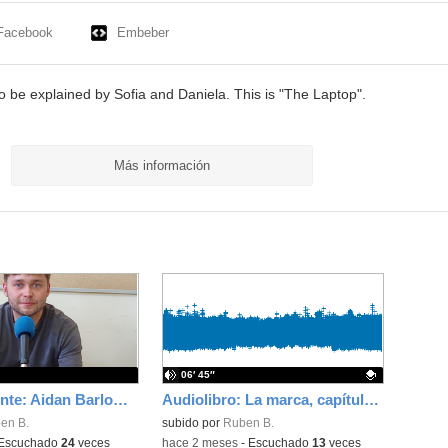
Facebook
Embeber
to be explained by Sofia and Daniela. This is "The Laptop".
Más información
06′ 45″
La Churrigente: Aidan Barlow, Asistente de Lengua Inglesa
Audiolibro: La marca, capítulo 4 y epílogo
en B.
Contenido educativo.
subido por
Ruben B.
Escuchado
24
veces
-
hace 2 meses
-
Escuchado
13
veces