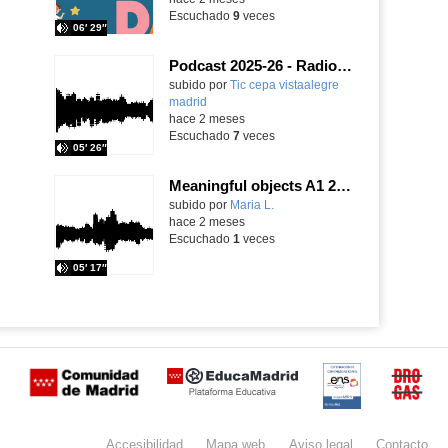
Escuchado
9
veces
06′ 29″
Podcast 2025-26 - Radio 21. Inglés 2. Recipes for everyone
Contenido educativo.
subido por
Tic cepa vistaalegre
madrid
-
hace 2 meses
Escuchado
7
veces
05′ 26″
Meaningful objects A1 2026
Contenido educativo.
subido por
Maria L.
-
hace 2 meses
Escuchado
1
veces
05′ 17″
Certificación
Buzón
de
anónimo
Accesibilidad
Mapa
web
Aviso
legal
Contacto