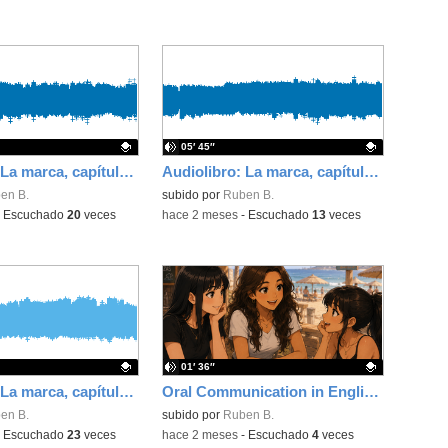
05′ 45″
Audiolibro: La marca, capítulo 3
Audiolibro: La marca, capítulo 2
ativo.
en B.
Contenido educativo.
subido por
Ruben B.
-
Escuchado
20
veces
-
hace 2 meses
-
Escuchado
13
veces
01′ 36″
Audiolibro: La marca, capítulo 1
Oral Communication in English: Dialogue Strategies - Beachtime
ativo.
en B.
Contenido educativo.
subido por
Ruben B.
-
Escuchado
23
veces
-
hace 2 meses
-
Escuchado
4
veces