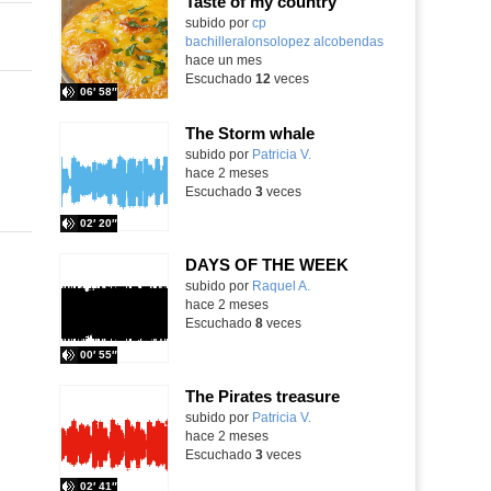
Taste of my country
Contenido educativo.
subido por
cp
bachilleralonsolopez alcobendas
-
hace un mes
Escuchado
12
veces
06′ 58″
The Storm whale
Contenido educativo.
subido por
Patricia V.
-
hace 2 meses
Escuchado
3
veces
02′ 20″
DAYS OF THE WEEK
Contenido educativo.
subido por
Raquel A.
-
hace 2 meses
Escuchado
8
veces
00′ 55″
The Pirates treasure
Contenido educativo.
subido por
Patricia V.
-
hace 2 meses
Escuchado
3
veces
02′ 41″