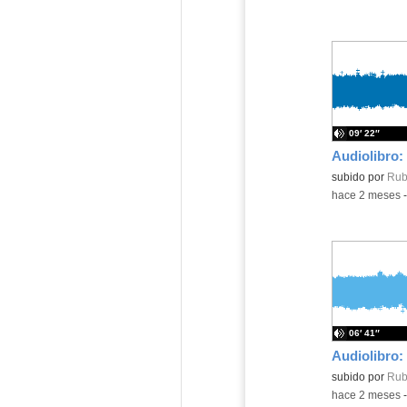
09′ 22″
Contenido educ
subido por
Rub
-
hace 2 meses
06′ 41″
Contenido educ
subido por
Rub
-
hace 2 meses