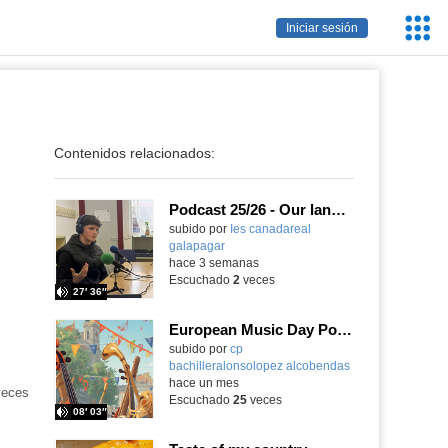
Servic
Iniciar sesión
Educa
Contenidos relacionados:
Podcast 25/26 - Our language assistant Ellie
subido por
Ies canadareal
galapagar
-
hace 3 semanas
Escuchado
2
veces
27′ 36″
European Music Day Podcast
Contenido educativo.
subido por
cp
bachilleralonsolopez alcobendas
-
hace un mes
eces
Escuchado
25
veces
08′ 03″