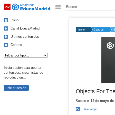
Mediateca de EducaMadrid
Saltar navegación
Palabra o frase:
Inicio
Canal EducaMadrid
Inicio
Centros
I
Últimos contenidos
Volume
50%
Centros
Tipo de contenido:
Inicia sesión para aportar
contenidos, crear listas de
reproducción...
Iniciar sesión
Objects For Th
Subido el
14 de mayo de 
Descargar