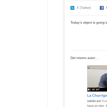
X (Twitter)
Today’s object is going 
Del mismo autor…
18′ 34″
subido por
Rub
-
hace un mes
-