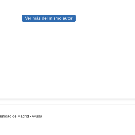
Ver más del mismo autor
munidad de Madrid
-
Ayuda
(en ventana nueva)