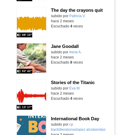
The day the crayons quit
Contenido educativo.
subido por
Patricia V.
-
hace 2 meses
Escuchado
4
veces
08′ 10″
Jane Goodall
Contenido educativo.
subido por
Irene A.
-
hace 2 meses
Escuchado
8
veces
02′ 42″
Stories of the Titanic
Contenido educativo.
subido por
Eva M.
-
hace 2 meses
Escuchado
4
veces
13′ 17″
International Book Day
Contenido educativo.
subido por
cp
bachilleralonsolopez alcobendas
-
hace 2 meses