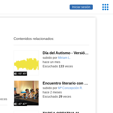
Servic
Iniciar sesión
Educa
Contenidos relacionados:
Día del Autismo - Versión Golden Kpop
Contenido educativo.
subido por
Miriam L.
-
hace un mes
Escuchado
133
veces
03′ 45″
Encuentro literario con Paula Carballeira sobre su obra "Las alumnas" - Onda Lorca
Contenido educativo.
subido por
Mª Concepción R.
-
hace 2 meses
Escuchado
29
veces
eces
47′ 47″