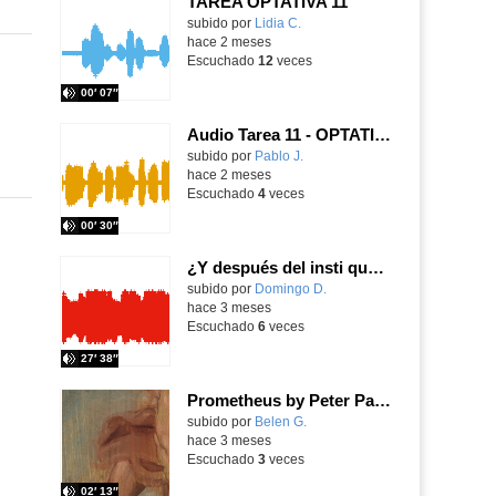
TAREA OPTATIVA 11
Contenido educativo.
subido por
Lidia C.
-
hace 2 meses
Escuchado
12
veces
00′ 07″
Audio Tarea 11 - OPTATIVA: Transformación de instrucciones
Contenido educativo.
subido por
Pablo J.
-
hace 2 meses
Escuchado
4
veces
00′ 30″
¿Y después del insti qué? - Guía de supervivencia con antiguos alumnos del Julio Pérez
Contenido educativo.
subido por
Domingo D.
-
hace 3 meses
Escuchado
6
veces
27′ 38″
Prometheus by Peter Paul Rubens
Contenido educativo.
subido por
Belen G.
-
hace 3 meses
Escuchado
3
veces
02′ 13″