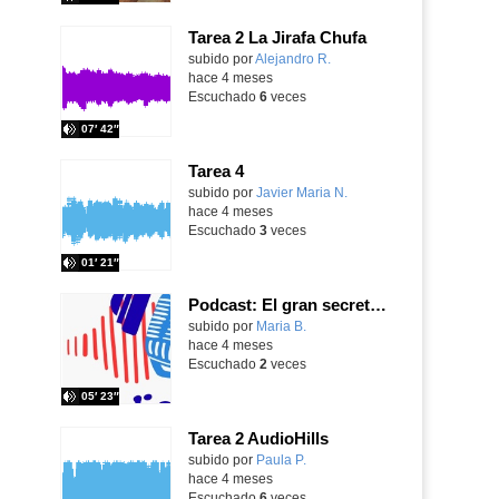
Tarea 2 La Jirafa Chufa
Contenido educativo.
subido por
Alejandro R.
-
hace 4 meses
Escuchado
6
veces
07′ 42″
Tarea 4
Contenido educativo.
subido por
Javier Maria N.
-
hace 4 meses
Escuchado
3
veces
01′ 21″
Podcast: El gran secreto de los Galindo.
Contenido educativo.
subido por
Maria B.
-
hace 4 meses
Escuchado
2
veces
05′ 23″
Tarea 2 AudioHills
Contenido educativo.
subido por
Paula P.
-
hace 4 meses
Escuchado
6
veces