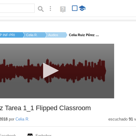
Búsqueda avanzada
Ayuda
(en
ventana
nueva)
P INF-PRI AGUSTÍN R...
Celia R.
Audios
Celia Ruiz Pérez Tar...
ez Tarea 1_1 Flipped Classroom
2018
por
Celia R.
escuchado
91
v
Facebook
Embeber