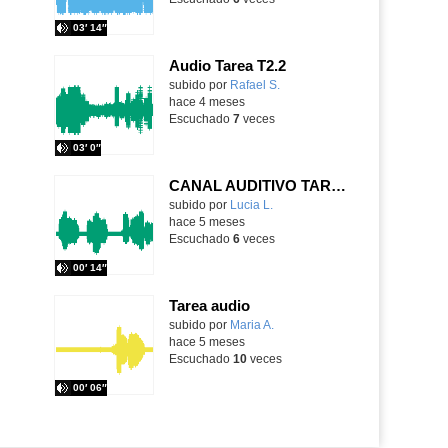
03′ 14″
Audio Tarea T2.2
subido por
Rafael S.
-
hace 4 meses
Escuchado
7
veces
03′ 0″
CANAL AUDITIVO TAREA 11 ALBOR
Contenido educativo.
subido por
Lucia L.
-
hace 5 meses
Escuchado
6
veces
00′ 14″
Tarea audio
Contenido educativo.
subido por
Maria A.
-
hace 5 meses
Escuchado
10
veces
00′ 06″