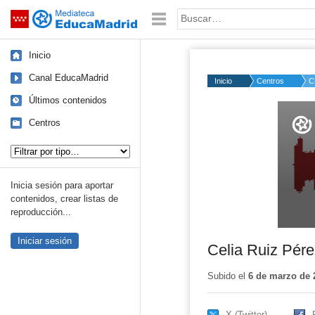
Mediateca de EducaMadrid
Saltar navegación
Palabra o frase:
Inicio
Canal EducaMadrid
Inicio
Centros
C
Últimos contenidos
Volume
50%
Centros
Tipo de contenido:
Inicia sesión para aportar
contenidos, crear listas de
reproducción...
Iniciar sesión
Celia Ruiz Pér
Subido el
6 de marzo de 
X (Twitter)