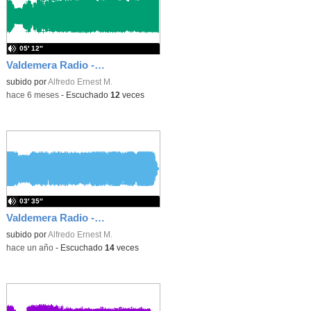
05′ 12″
Valdemera Radio - Martes 3 de Febrero de 2026
subido por
Alfredo Ernest M.
-
hace 6 meses
-
Escuchado
12
veces
03′ 35″
Valdemera Radio - Viernes 16 de Mayo - 4 años B
subido por
Alfredo Ernest M.
-
hace un año
-
Escuchado
14
veces