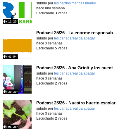
Contenido educativo.
subido por
Ies barriosimancas madrid
-
hace una semana
Escuchado
3
veces
11′ 25″
Podcast 25/26 - La enorme responsabilidad de ser juez
subido por
Ies canadareal galapagar
-
hace 3 semanas
Escuchado
5
veces
43′ 54″
Podcast 25/26 - Ana Griott y los cuentos de las voces olvidadas
subido por
Ies canadareal galapagar
-
hace 3 semanas
Escuchado
2
veces
30′ 30″
Podcast 25/26 - Nuestro huerto escolar
subido por
Ies canadareal galapagar
-
hace 3 semanas
Escuchado
2
veces
06′ 38″