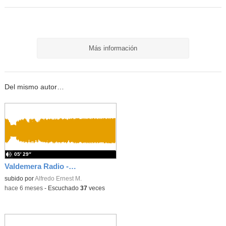
Más información
Del mismo autor…
05′ 29″
Valdemera Radio - 6 de Febrero de 2026
subido por
Alfredo Ernest M.
-
hace 6 meses
-
Escuchado
37
veces