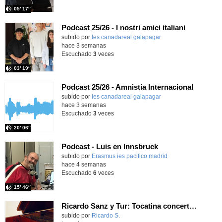
05′ 17″
Podcast 25/26 - I nostri amici italiani
subido por
Ies canadareal galapagar
-
hace 3 semanas
Escuchado
3
veces
03′ 19″
Podcast 25/26 - Amnistía Internacional
subido por
Ies canadareal galapagar
-
hace 3 semanas
Escuchado
3
veces
20′ 06″
Podcast - Luis en Innsbruck
subido por
Erasmus ies pacifico madrid
-
hace 4 semanas
Escuchado
6
veces
15′ 46″
Ricardo Sanz y Tur: Tocatina concertante al aire español
subido por
Ricardo S.
-