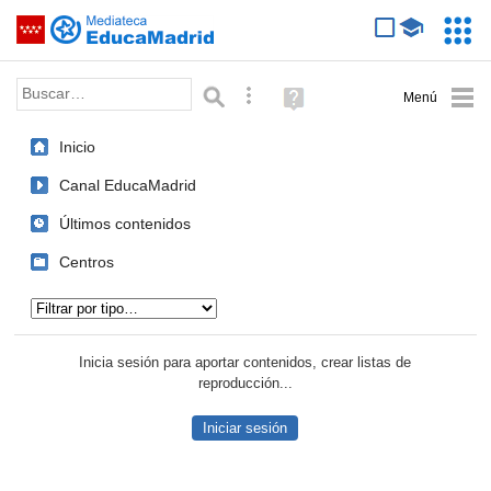
Mediateca de EducaMadrid
Saltar navegación
Servic
Educa
Palabra o frase:
Búsqueda avanzada
Ayuda
(en
ventana
Inicio
nueva)
Canal EducaMadrid
Últimos contenidos
Centros
Tipo de contenido:
Inicia sesión para aportar contenidos, crear listas de
reproducción...
Iniciar sesión