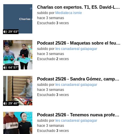
Charlas con expertos. T1, E5. David-Li Ilundáin Reviriego
subido por
Mediateca ismie
-
hace 3 semanas
Escuchado
3
veces
29′ 03″
Podcast 25/26 - Maquetas sobre el feudalismo
subido por
Ies canadareal galapagar
-
hace 3 semanas
Escuchado
2
veces
04′ 57″
Podcast 25/26 - Sandra Gómez, campeona de Enduro
subido por
Ies canadareal galapagar
-
hace 3 semanas
Escuchado
3
veces
29′ 40″
Podcast 25/26 - Tenemos nueva profesora de Griego ¿Conoces a María Eugenia?
subido por
Ies canadareal galapagar
-
hace 3 semanas
Escuchado
3
veces