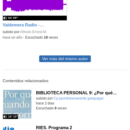
04′ 09″
Valdemera Radio - Jueves 15 de Mayo - 4 años B
subido por
Alfredo Ernest M.
-
hace un año
-
Escuchado
18
veces
Ver más del mismo autor
Contenidos relacionados:
BIBLIOTECA PERSONAL 9: ¿Por qué ser feliz cuando puedes ser normal?
Contenido educativo.
subido por
Cp jacintobenavente galapagar
-
hace 2 dias
Escuchado
9
veces
16′ 10″
RIES. Programa 2