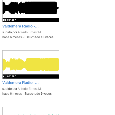
04′ 49″
Valdemera Radio - Jueves 5 de Febrero de 2026
subido por
Alfredo Ernest M.
-
hace 6 meses
-
Escuchado
18
veces
04′ 28″
Valdemera Radio - Miércoles 4 de Febrero de 2026
subido por
Alfredo Ernest M.
-
hace 6 meses
-
Escuchado
9
veces