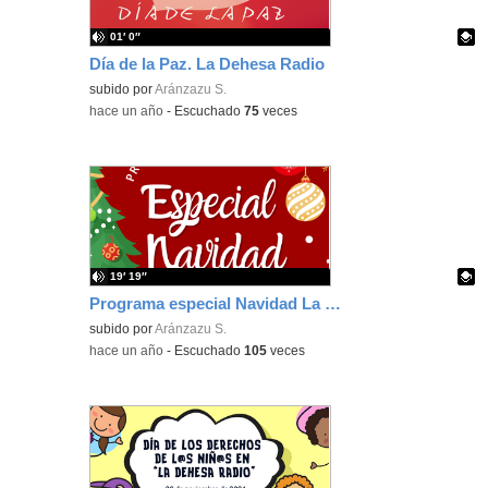
01′ 0″
Día de la Paz. La Dehesa Radio
Contenido educativo.
subido por
Aránzazu S.
-
hace un año
-
Escuchado
75
veces
19′ 19″
Programa especial Navidad La Dehesa Radio
Contenido educativo.
subido por
Aránzazu S.
-
hace un año
-
Escuchado
105
veces