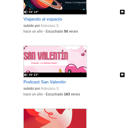
04′ 14″
Viajando al espacio
Contenido educativo.
subido por
Aránzazu S.
-
hace un año
-
Escuchado
50
veces
05′ 23″
Podcast San Valentín
Contenido educativo.
subido por
Aránzazu S.
-
hace un año
-
Escuchado
183
veces