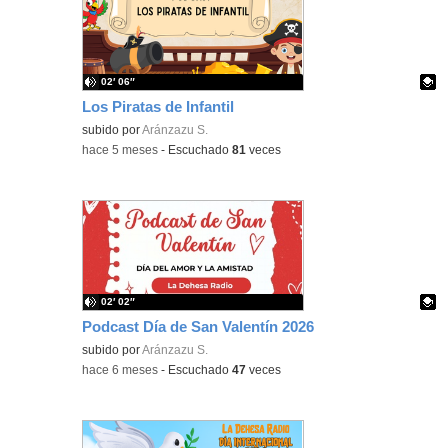
02′ 06″
Los Piratas de Infantil
Contenido educativo.
subido por
Aránzazu S.
-
hace 5 meses
-
Escuchado
81
veces
02′ 02″
Podcast Día de San Valentín 2026
Contenido educativo.
subido por
Aránzazu S.
-
hace 6 meses
-
Escuchado
47
veces