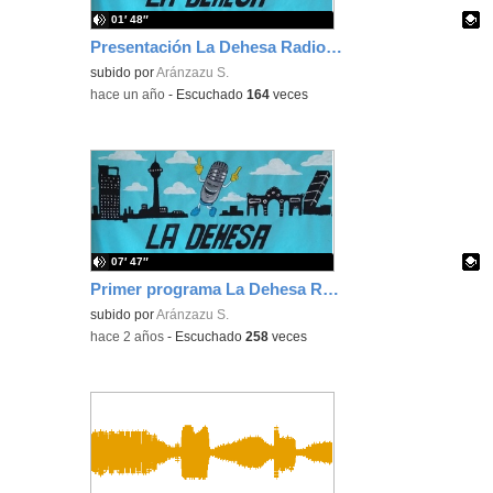
01′ 48″
Presentación La Dehesa Radio inicio de curso 24-25
Contenido educativo.
subido por
Aránzazu S.
-
hace un año
-
Escuchado
164
veces
07′ 47″
Primer programa La Dehesa Radio
Contenido educativo.
subido por
Aránzazu S.
-
hace 2 años
-
Escuchado
258
veces