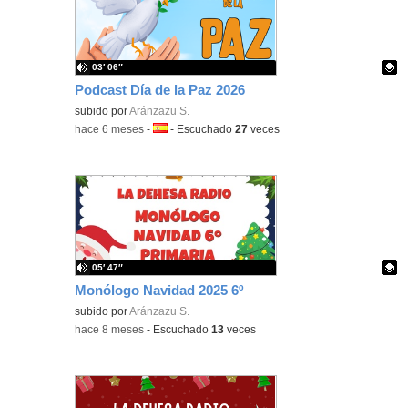
03′ 06″
Podcast Día de la Paz 2026
Contenido educativo.
subido por
Aránzazu S.
-
hace 6 meses
-
Idioma:
-
Escuchado
27
veces
05′ 47″
Monólogo Navidad 2025 6º
Contenido educativo.
subido por
Aránzazu S.
-
hace 8 meses
-
Escuchado
13
veces