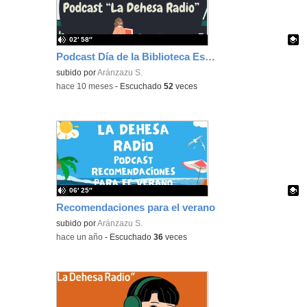
02′ 58″
Podcast Día de la Biblioteca Escolar
Contenido educativo.
subido por
Aránzazu S.
-
hace 10 meses
-
Escuchado
52
veces
06′ 25″
Recomendaciones para el verano
Contenido educativo.
subido por
Aránzazu S.
-
hace un año
-
Escuchado
36
veces