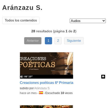
Aránzazu S.
audios
Tipo de contenido:
Todos los contenidos
28
resultados (página
1
de
2
)
Anterior
1
2
Siguiente
06′ 10″
Creaciones poéticas 6º Primaria
Contenido educativo.
subido por
Aránzazu S.
-
hace un mes
-
Idioma:
-
Escuchado
10
veces