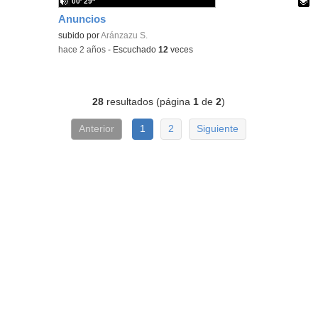
00′ 29″
Anuncios
Contenido educativo.
subido por
Aránzazu S.
-
hace 2 años
-
Escuchado
12
veces
28
resultados (página
1
de
2
)
Anterior
1
2
Siguiente