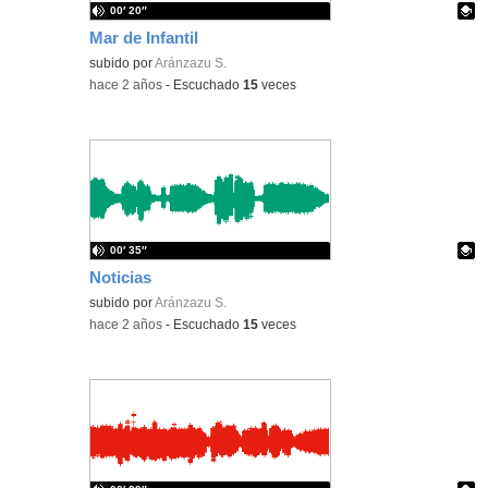
00′ 20″
Mar de Infantil
Contenido educativo.
subido por
Aránzazu S.
-
hace 2 años
-
Escuchado
15
veces
00′ 35″
Noticias
Contenido educativo.
subido por
Aránzazu S.
-
hace 2 años
-
Escuchado
15
veces