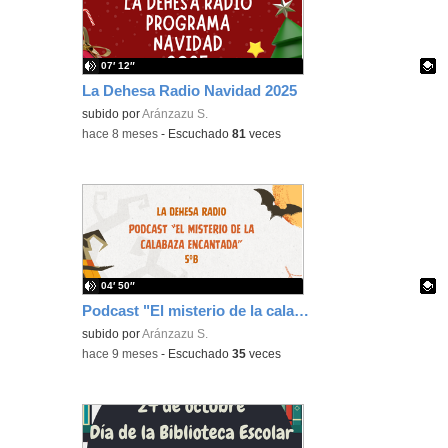
07′ 12″
La Dehesa Radio Navidad 2025
Contenido educativo.
subido por
Aránzazu S.
-
hace 8 meses
-
Escuchado
81
veces
04′ 50″
Podcast "El misterio de la calabaza encantada"
Contenido educativo.
subido por
Aránzazu S.
-
hace 9 meses
-
Escuchado
35
veces