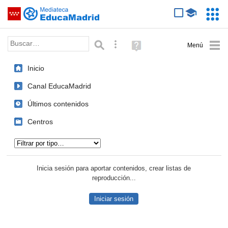
Mediateca de EducaMadrid
Saltar navegación
Servic
Educa
Palabra o frase:
Búsqueda avanzada
Ayuda
(en
ventana
Inicio
nueva)
Canal EducaMadrid
Últimos contenidos
Centros
Tipo de contenido:
Inicia sesión para aportar contenidos, crear listas de
reproducción...
Iniciar sesión