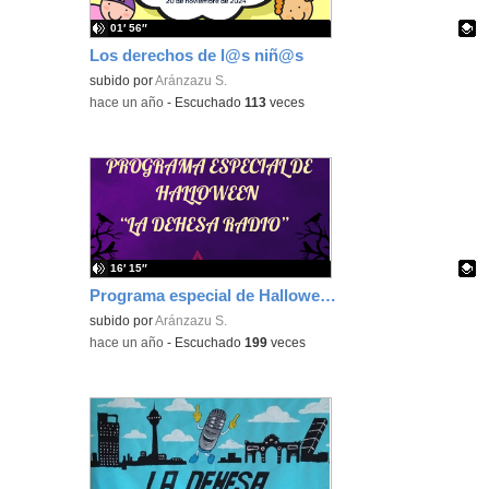
01′ 56″
Los derechos de l@s niñ@s
Contenido educativo.
subido por
Aránzazu S.
-
hace un año
-
Escuchado
113
veces
16′ 15″
Programa especial de Halloween de "La Dehesa Radio"
Contenido educativo.
subido por
Aránzazu S.
-
hace un año
-
Escuchado
199
veces