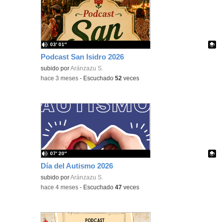
03′ 01″
Podcast San Isidro 2026
Contenido educativo.
subido por
Aránzazu S.
-
hace 3 meses
-
Escuchado
52
veces
07′ 20″
Día del Autismo 2026
Contenido educativo.
subido por
Aránzazu S.
-
hace 4 meses
-
Escuchado
47
veces