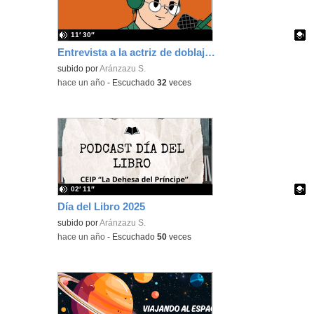
11′ 30″
Entrevista a la actriz de doblaje Sara de las Heras
Contenido educativo.
subido por
Aránzazu S.
-
hace un año
-
Escuchado
32
veces
02′ 11″
Día del Libro 2025
Contenido educativo.
subido por
Aránzazu S.
-
hace un año
-
Escuchado
50
veces