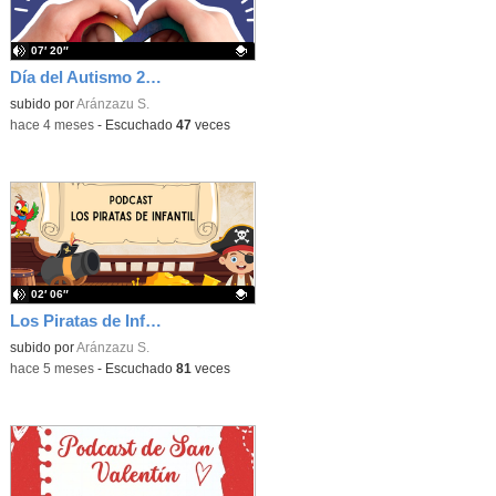
07′ 20″
Día del Autismo 2026
Contenido educativo.
subido por
Aránzazu S.
-
hace 4 meses
-
Escuchado
47
veces
02′ 06″
Los Piratas de Infantil
Contenido educativo.
subido por
Aránzazu S.
-
hace 5 meses
-
Escuchado
81
veces