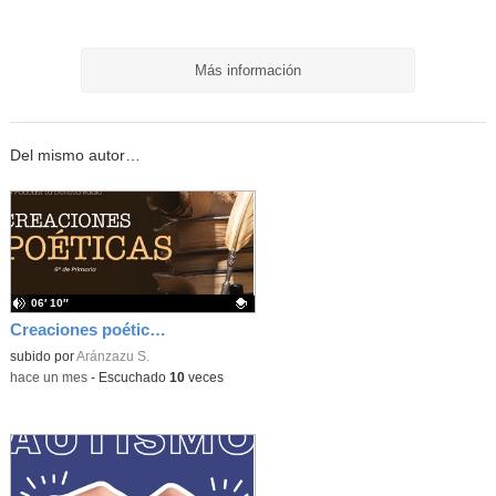
Más información
Del mismo autor…
06′ 10″
Creaciones poéticas 6º Primaria
Contenido educativo.
subido por
Aránzazu S.
-
hace un mes
-
Escuchado
10
veces