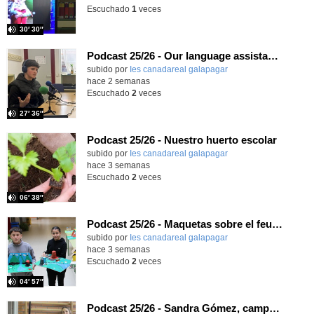
Escuchado
1
veces
30′ 30″
Podcast 25/26 - Our language assistant Ellie
subido por
Ies canadareal galapagar
-
hace 2 semanas
Escuchado
2
veces
27′ 36″
Podcast 25/26 - Nuestro huerto escolar
subido por
Ies canadareal galapagar
-
hace 3 semanas
Escuchado
2
veces
06′ 38″
Podcast 25/26 - Maquetas sobre el feudalismo
subido por
Ies canadareal galapagar
-
hace 3 semanas
Escuchado
2
veces
04′ 57″
Podcast 25/26 - Sandra Gómez, campeona de Enduro