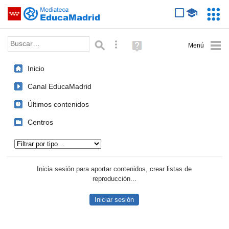
Mediateca de EducaMadrid
Saltar navegación
Servic
Educa
Palabra o frase:
Búsqueda avanzada
Ayuda
(en
ventana
Inicio
nueva)
Canal EducaMadrid
Últimos contenidos
Centros
Tipo de contenido:
Inicia sesión para aportar contenidos, crear listas de
reproducción...
Iniciar sesión