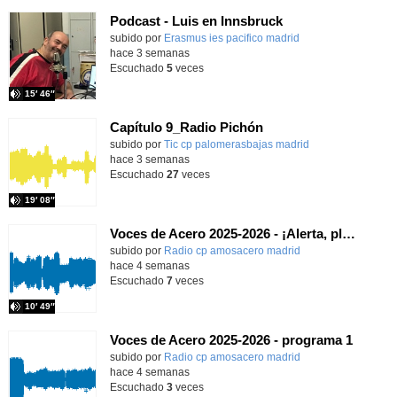
Podcast - Luis en Innsbruck
subido por
Erasmus ies pacifico madrid
-
hace 3 semanas
Escuchado
5
veces
15′ 46″
Capítulo 9_Radio Pichón
Contenido educativo.
subido por
Tic cp palomerasbajas madrid
-
hace 3 semanas
Escuchado
27
veces
19′ 08″
Voces de Acero 2025-2026 - ¡Alerta, planeta!
Contenido educativo.
subido por
Radio cp amosacero madrid
-
hace 4 semanas
Escuchado
7
veces
10′ 49″
Voces de Acero 2025-2026 - programa 1
Contenido educativo.
subido por
Radio cp amosacero madrid
-
hace 4 semanas
Escuchado
3
veces