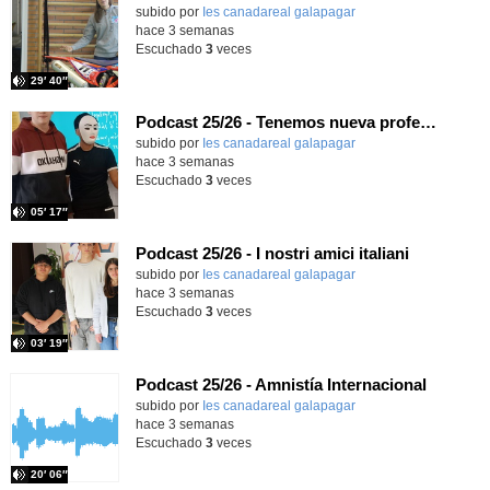
subido por
Ies canadareal galapagar
-
hace 3 semanas
Escuchado
3
veces
29′ 40″
Podcast 25/26 - Tenemos nueva profesora de Griego ¿Conoces a María Eugenia?
subido por
Ies canadareal galapagar
-
hace 3 semanas
Escuchado
3
veces
05′ 17″
Podcast 25/26 - I nostri amici italiani
subido por
Ies canadareal galapagar
-
hace 3 semanas
Escuchado
3
veces
03′ 19″
Podcast 25/26 - Amnistía Internacional
subido por
Ies canadareal galapagar
-
hace 3 semanas
Escuchado
3
veces
20′ 06″