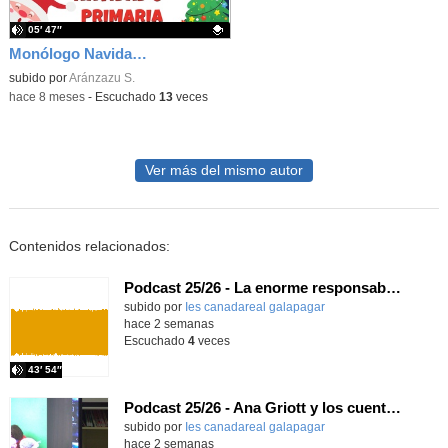
05′ 47″
Monólogo Navidad 2025 6º
Contenido educativo.
subido por
Aránzazu S.
-
hace 8 meses
-
Escuchado
13
veces
Ver más del mismo autor
Contenidos relacionados:
Podcast 25/26 - La enorme responsabilidad de ser juez
subido por
Ies canadareal galapagar
-
hace 2 semanas
Escuchado
4
veces
43′ 54″
Podcast 25/26 - Ana Griott y los cuentos de las voces olvidadas
subido por
Ies canadareal galapagar
-
hace 2 semanas