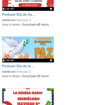
02′ 02″
Podcast Día de San Valentín 2026
Contenido educativo.
subido por
Aránzazu S.
-
hace 6 meses
-
Escuchado
47
veces
03′ 06″
Podcast Día de la Paz 2026
Contenido educativo.
subido por
Aránzazu S.
-
hace 6 meses
-
Escuchado
27
veces