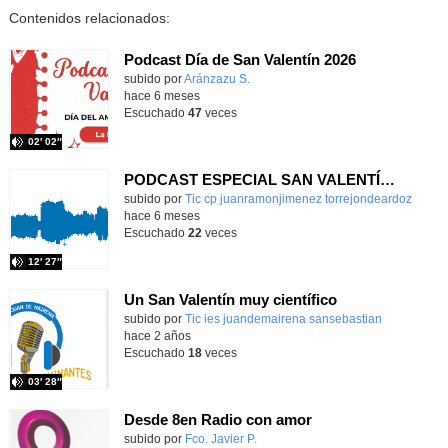
Contenidos relacionados:
Podcast Día de San Valentín 2026
Contenido educativo.
subido por
Aránzazu S.
-
hace 6 meses
Escuchado
47
veces
02′ 02″
PODCAST ESPECIAL SAN VALENTÍN 26
Contenido educativo.
subido por
Tic cp juanramonjimenez torrejondeardoz
-
hace 6 meses
Escuchado
22
veces
12′ 27″
Un San Valentín muy científico
Contenido educativo.
subido por
Tic ies juandemairena sansebastian
-
hace 2 años
Escuchado
18
veces
03′ 28″
Desde 8en Radio con amor
Contenido educativo.
subido por
Fco. Javier P.
-