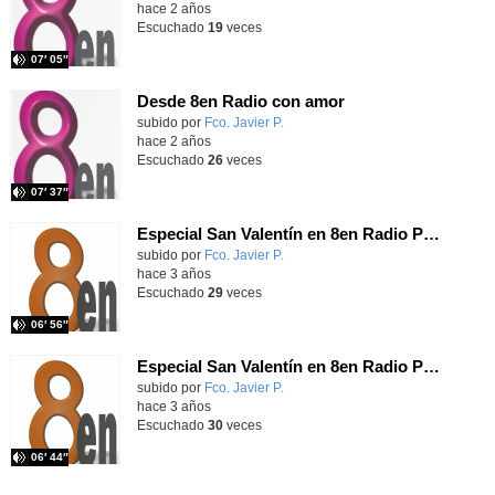
hace 2 años
Escuchado
19
veces
07′ 05″
Desde 8en Radio con amor
Contenido educativo.
subido por
Fco. Javier P.
-
hace 2 años
Escuchado
26
veces
07′ 37″
Especial San Valentín en 8en Radio Podcast 2
Contenido educativo.
subido por
Fco. Javier P.
-
hace 3 años
Escuchado
29
veces
06′ 56″
Especial San Valentín en 8en Radio Podcast 1
Contenido educativo.
subido por
Fco. Javier P.
-
hace 3 años
Escuchado
30
veces
06′ 44″