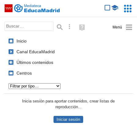
Mediateca de EducaMadrid
Saltar navegación
Servic
Educa
Palabra o frase:
Búsqueda avanzada
Ayuda
(en
ventana
Inicio
nueva)
Canal EducaMadrid
Últimos contenidos
Centros
Tipo de contenido:
Inicia sesión para aportar contenidos, crear listas de
reproducción...
Iniciar sesión