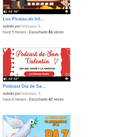
02′ 06″
Los Piratas de Infantil
Contenido educativo.
subido por
Aránzazu S.
-
hace 5 meses
-
Escuchado
81
veces
02′ 02″
Podcast Día de San Valentín 2026
Contenido educativo.
subido por
Aránzazu S.
-
hace 6 meses
-
Escuchado
47
veces